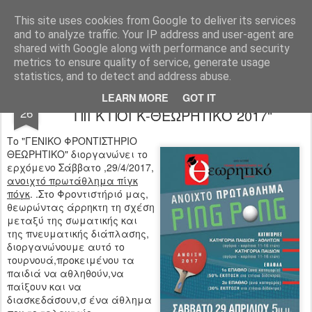
Φροντιστήριο Θεωρητικό Φλώρινας
This site uses cookies from Google to deliver its services
and to analyze traffic. Your IP address and user-agent are
Pages
shared with Google along with performance and security
metrics to ensure quality of service, generate usage
statistics, and to detect and address abuse.
"1ο ΕΑΡΙΝΟ ΑΝΟΙΧΤΟ ΠΡΩΤΑΘΛΗΜΑ
APR
LEARN MORE
GOT IT
26
ΠΙΓΚ ΠΟΓΚ-ΘΕΩΡΗΤΙΚΟ 2017"
Το "ΓΕΝΙΚΟ ΦΡΟΝΤΙΣΤΗΡΙΟ
ΘΕΩΡΗΤΙΚΟ" διοργανώνει το
ερχόμενο Σάββατο ,29/4/2017,
ανοιχτό πρωτάθλημα πίγκ
πόγκ
. .Στο Φροντιστήριό μας,
θεωρώντας άρρηκτη τη σχέση
μεταξύ της σωματικής και
της πνευματικής διάπλασης,
διοργανώνουμε αυτό το
τουρνουά,προκειμένου τα
παιδιά να αθληθούν,να
παίξουν και να
διασκεδάσουν,σ ένα άθλημα