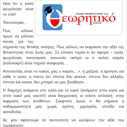
λένε ότι η καλή
ψυχολογία είναι
το παν!
Ταυτολογίες…
Πώς αλλιώς
όμως να μιλήσει
κανείς για την
σημασία της θετικής σκέψης; Πως αλλιώς να εκφράσει την αξία της
θετικότητας στην ζωής μας; Σε όποιον τομέα κι αν αφορά – υγεία,
ψυχολογία, οικονομικά, κοινωνία, ακόμα κι ο καλός καιρός
(καλοκαίρι!) είναι σημεία αναφοράς…
Απεναντίας είναι «o κακός μας ο καιρός…», η μιζέρια, η άρνηση για
κάθε τι καλό, η πίστη ότι τίποτα δεν γίνεται, τίποτα δεν αλλάζει,
τίποτα και κανείς δεν μπορεί να μας βοηθήσει…
Η διαμάχη ανάμεσα στο καλό και το κακό (ανάμεσα στον καλό και
στον κακό μας εαυτό!) είναι διαχρονική, κι ενίοτε απλοϊκή, στην
έκφραση των αντιθέτων. Σκεφτείτε όμως τι θα σήμαινε η
καθημερινότητά μας χωρίς αγάπη, χαμόγελα, ελπίδα και
αισιοδοξία…
Ας μην αφήσουμε τα αυτονόητα να κρύψουν την αξία του
προφανούς: