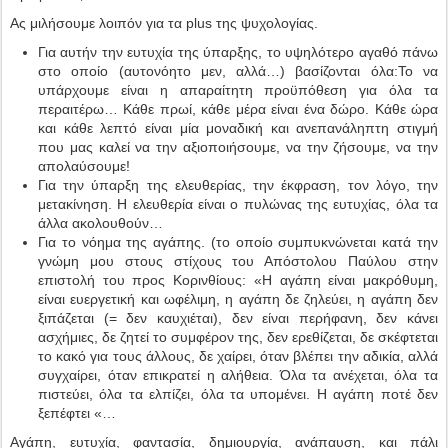
Aς μιλήσουμε λοιπόν για τα plus της ψυχολογίας.
Για αυτήν την ευτυχία της ύπαρξης, το υψηλότερο αγαθό πάνω
στο οποίο (αυτονόητο μεν, αλλά…) βασίζονται όλα:To να
υπάρχουμε είναι η απαραίτητη προϋπόθεση για όλα τα
περαιτέρω… Κάθε πρωί, κάθε μέρα είναι ένα δώρο. Κάθε ώρα
και κάθε λεπτό είναι μία μοναδική και ανεπανάληπτη στιγμή
που μας καλεί να την αξιοποιήσουμε, να την ζήσουμε, να την
απολαύσουμε!
Για την ύπαρξη της ελευθερίας, την έκφραση, τον λόγο, την
μετακίνηση. Η ελευθερία είναι ο πυλώνας της ευτυχίας, όλα τα
άλλα ακολουθούν…
Για το νόημα της αγάπης. (το οποίο συμπυκνώνεται κατά την
γνώμη μου στους στίχους του Απόστολου Παύλου στην
επιστολή του προς Κορινθίους: «Η αγάπη είναι μακρόθυμη,
είναι ευεργετική και ωφέλιμη, η αγάπη δε ζηλεύει, η αγάπη δεν
ξιπάζεται (= δεν καυχιέται), δεν είναι περήφανη, δεν κάνει
ασχήμιες, δε ζητεί το συμφέρον της, δεν ερεθίζεται, δε σκέφτεται
το κακό για τους άλλους, δε χαίρει, όταν βλέπει την αδικία, αλλά
συγχαίρει, όταν επικρατεί η αλήθεια. Όλα τα ανέχεται, όλα τα
πιστεύει, όλα τα ελπίζει, όλα τα υπομένει. Η αγάπη ποτέ δεν
ξεπέφτει «…
Αγάπη, ευτυχία, φαντασία, δημιουργία, ανάπαυση, και πάλι