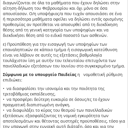
διαγωνίζονται σε όλα τα μαθήματα που έχουν δηλώσει στην
αίτηση-δήλωση του Φεβρουαρίου και όχι μόνο σε όσα
απουσίασαν. Ο/η υποψήφιος/α που τυχόν απουσιάσει σε ένα
ή περισσότερα μαθήματα οφείλει να δηλώσει εντός ορισμένης
προθεσμίας αν προτίθεται να αποσυρθεί από τη διεκδίκηση
θέσης από τη γενική κατηγορία των υποψηφίων και να
διεκδικήσει θέση από το ειδικό ποσοστό των ασθενών.
ε) Προϋπόθεση για την εισαγωγή των υποψηφίων των
επαναληπτικών σε κάποιο τμήμα ή εισαγωγική κατεύθυνση
είναι να λάβουν σε αυτές τις εξετάσεις βαθμολογία
τουλάχιστον ίση με αυτήν του τελευταίου επιτυχόντα των
πανελλαδικών εξετάσεων του Ιουνίου στο συγκεκριμένο τμήμα.
Σύμφωνα με το υπουργείο Παιδείας
η
νομοθετική ρύθμιση
επιδιώκει:
• να διασφαλίσει την ισονομία και την ποιότητα της
τριτοβάθμιας εκπαίδευσης,
• να προσφέρει δεύτερη ευκαιρία σε όσους/ες το έχουν
πραγματική διαπιστωμένη ανάγκη,
• να διαφυλάξει το κύρος του θεσμού των πανελλαδικών
εξετάσεων, εξασφαλίζοντας τη νομική εγκυρότητα των
αποτελεσμάτων και θέτοντας αυστηρές προϋποθέσεις, τόσο για
την υπαγωγή στην ευνοϊκή αυτή διάταξη, όσο και για την