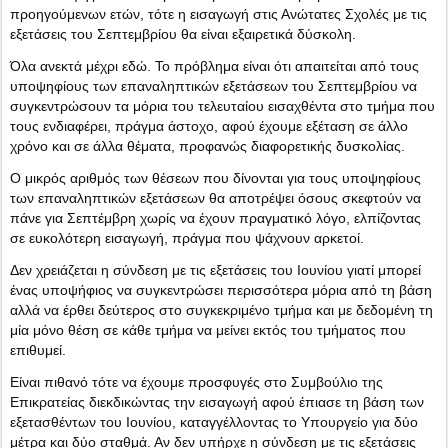
προηγούμενων ετών, τότε η εισαγωγή στις Ανώτατες Σχολές με τις
εξετάσεις του Σεπτεμβρίου θα είναι εξαιρετικά δύσκολη.
Όλα ανεκτά μέχρι εδώ. Το πρόβλημα είναι ότι απαιτείται από τους
υποψηφίους των επαναληπτικών εξετάσεων του Σεπτεμβρίου να
συγκεντρώσουν τα μόρια του τελευταίου εισαχθέντα στο τμήμα που
τους ενδιαφέρει, πράγμα άστοχο, αφού έχουμε εξέταση σε άλλο
χρόνο και σε άλλα θέματα, προφανώς διαφορετικής δυσκολίας.
Ο μικρός αριθμός των θέσεων που δίνονται για τους υποψηφίους
των επαναληπτικών εξετάσεων θα αποτρέψει όσους σκεφτούν να
πάνε για Σεπτέμβρη χωρίς να έχουν πραγματικό λόγο, ελπίζοντας
σε ευκολότερη εισαγωγή, πράγμα που ψάχνουν αρκετοί.
Δεν χρειάζεται η σύνδεση με τις εξετάσεις του Ιουνίου γιατί μπορεί
ένας υποψήφιος να συγκεντρώσει περισσότερα μόρια από τη βάση
αλλά να έρθει δεύτερος στο συγκεκριμένο τμήμα και με δεδομένη τη
μία μόνο θέση σε κάθε τμήμα να μείνει εκτός του τμήματος που
επιθυμεί.
Είναι πιθανό τότε να έχουμε προσφυγές στο Συμβούλιο της
Επικρατείας διεκδικώντας την εισαγωγή αφού έπιασε τη βάση των
εξετασθέντων του Ιουνίου, καταγγέλλοντας το Υπουργείο για δύο
μέτρα και δύο σταθμά. Αν δεν υπήρχε η σύνδεση με τις εξετάσεις