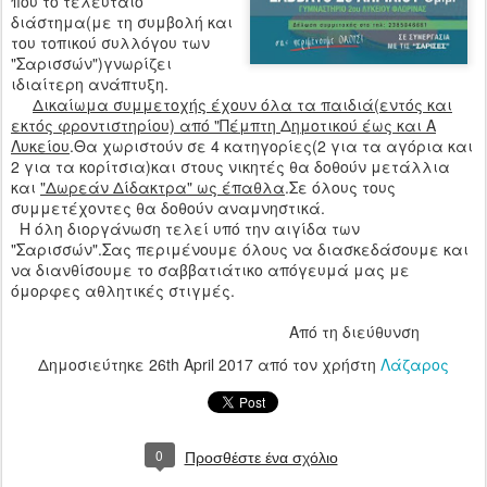
που το τελευταίο
διάστημα(με τη συμβολή και
του τοπικού συλλόγου των
"Σαρισσών")γνωρίζει
ιδιαίτερη ανάπτυξη.
Δικαίωμα συμμετοχής έχουν όλα τα παιδιά(εντός και
εκτός φροντιστηρίου) από "Πέμπτη
Δ
ημοτικού έως και Α
Λυκείου
.Θα χωριστούν σε 4 κατηγορίες(2 για τα αγόρια και
2 για τα κορίτσια)και στους νικητές θα δοθούν μετάλλια
και
"Δωρεάν Δίδακτρα" ως έπαθλα
.Σε όλους τους
συμμετέχοντες θα δοθούν αναμνηστικά.
Η όλη διοργάνωση τελεί υπό την αιγίδα των
"Σαρισσών".Σας περιμένουμε όλους να διασκεδάσουμε και
να διανθίσουμε το σαββατιάτικο απόγευμά μας με
όμορφες αθλητικές στιγμές.
Από τη διεύθυνση
Δημοσιεύτηκε
26th April 2017
από τον χρήστη
Λάζαρος
0
Προσθέστε ένα σχόλιο