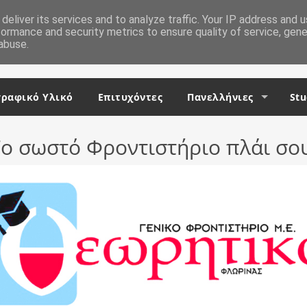
deliver its services and to analyze traffic. Your IP address and 
formance and security metrics to ensure quality of service, gen
abuse.
ραφικό Υλικό
Επιτυχόντες
Πανελλήνιες
Stu
ο σωστό Φροντιστήριο πλάι σο