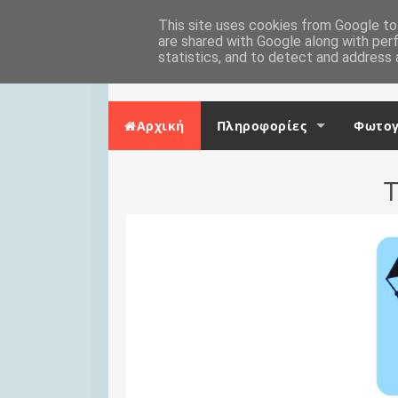
Skip to content
Αρχική
This site uses cookies from Google to 
Επικοινωνία
are shared with Google along with per
statistics, and to detect and address 
Αρχική
Πληροφορίες
Φωτογ
Τ