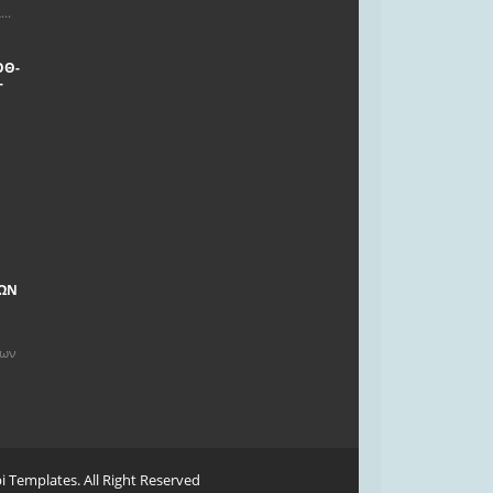
..
ΟΘ-
Γ
ΤΩΝ
των
i Templates
. All Right Reserved