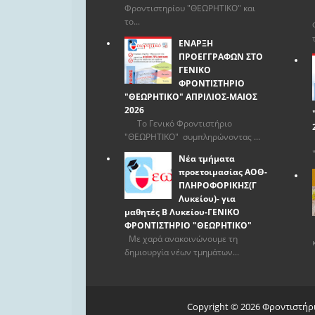
Φροντιστηρίου "ΘΕΩΡΗΤΙΚΟ" και
το...
ΕΝΑΡΞΗ
ΠΡΟΕΓΓΡΑΦΩΝ ΣΤΟ
ΓΕΝΙΚΟ
ΦΡΟΝΤΙΣΤΗΡΙΟ
"ΘΕΩΡΗΤΙΚΟ" ΑΠΡΙΛΙΟΣ-ΜΑΙΟΣ
2026
Το Γενικό Φροντιστήριο
"ΘΕΩΡΗΤΙΚΟ" συμπληρώνοντας ...
Νέα τμήματα
προετοιμασίας ΑΟΘ-
ΠΛΗΡΟΦΟΡΙΚΗΣ(Γ
Λυκείου)- για
μαθητές Β Λυκείου-ΓΕΝΙΚΟ
ΦΡΟΝΤΙΣΤΗΡΙΟ "ΘΕΩΡΗΤΙΚΟ"
Με χαρά ανακοινώνουμε τη
δημιουργία νέων τμημάτων...
Copyright ©
2026
Φροντιστήρ