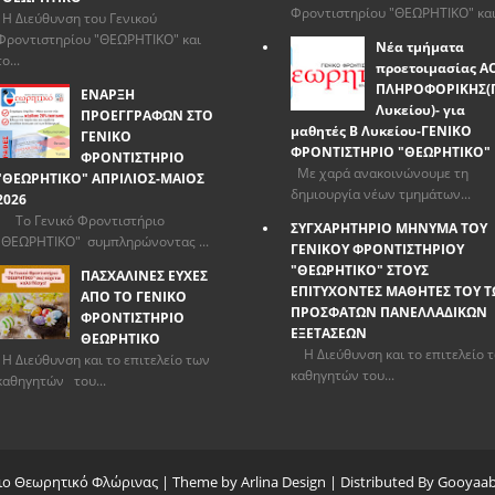
Φροντιστηρίου "ΘΕΩΡΗΤΙΚΟ" και.
Η Διεύθυνση του Γενικού
Φροντιστηρίου "ΘΕΩΡΗΤΙΚΟ" και
Νέα τμήματα
το...
προετοιμασίας Α
ΠΛΗΡΟΦΟΡΙΚΗΣ(
ΕΝΑΡΞΗ
Λυκείου)- για
ΠΡΟΕΓΓΡΑΦΩΝ ΣΤΟ
μαθητές Β Λυκείου-ΓΕΝΙΚΟ
ΓΕΝΙΚΟ
ΦΡΟΝΤΙΣΤΗΡΙΟ "ΘΕΩΡΗΤΙΚΟ"
ΦΡΟΝΤΙΣΤΗΡΙΟ
Με χαρά ανακοινώνουμε τη
"ΘΕΩΡΗΤΙΚΟ" ΑΠΡΙΛΙΟΣ-ΜΑΙΟΣ
δημιουργία νέων τμημάτων...
2026
Το Γενικό Φροντιστήριο
ΣΥΓΧΑΡΗΤΗΡΙΟ ΜΗΝΥΜΑ ΤΟΥ
"ΘΕΩΡΗΤΙΚΟ" συμπληρώνοντας ...
ΓΕΝΙΚΟΥ ΦΡΟΝΤΙΣΤΗΡΙΟΥ
"ΘΕΩΡΗΤΙΚΟ" ΣΤΟΥΣ
ΠΑΣΧΑΛΙΝΕΣ ΕΥΧΕΣ
ΕΠΙΤΥΧΟΝΤΕΣ ΜΑΘΗΤΕΣ ΤΟΥ 
ΑΠΟ ΤΟ ΓΕΝΙΚΟ
ΠΡΟΣΦΑΤΩΝ ΠΑΝΕΛΛΑΔΙΚΩΝ
ΦΡΟΝΤΙΣΤΗΡΙΟ
ΕΞΕΤΑΣΕΩΝ
ΘΕΩΡΗΤΙΚΟ
Η Διεύθυνση και το επιτελείο 
Η Διεύθυνση και το επιτελείο των
καθηγητών του...
καθηγητών του...
ιο Θεωρητικό Φλώρινας
| Theme by
Arlina Design
| Distributed By
Gooyaab