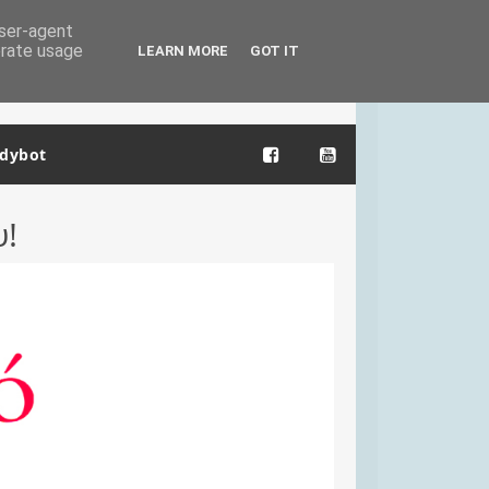
user-agent
erate usage
LEARN MORE
GOT IT
dybot
υ!