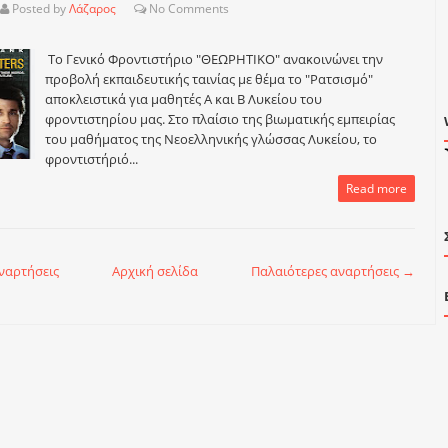
Posted by
Λάζαρος
No
Comments
Το Γενικό Φροντιστήριο "ΘΕΩΡΗΤΙΚΟ" ανακοινώνει την
προβολή εκπαιδευτικής ταινίας με θέμα το "Ρατσισμό"
αποκλειστικά για μαθητές Α και Β Λυκείου του
φροντιστηρίου μας. Στο πλαίσιο της βιωματικής εμπειρίας
του μαθήματος της Νεοελληνικής γλώσσας Λυκείου, το
φροντιστήριό...
Read more
ναρτήσεις
Αρχική σελίδα
Παλαιότερες αναρτήσεις →