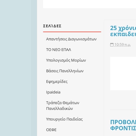
ΣΕΛΊΔΕΣ
25 χρόν
εκπαιδε
Απαντήσεις Διαγωνισμάτων
10:59 π.μ.
ΤΟ ΝΕΟ ΕΠΑΛ
Υπολογισμός Μορίων
Βάσεις Πανελληνίων
Εφημερίδες
Ιpaideia
Τράπεζα Θεμάτων
Πανελλαδικών
Υπουργείο Παιδείας
ΠΡΟΒΟΛΗ
ΦΡΟΝΤΙΣ
ΟΕΦΕ