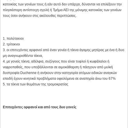
κατοικίας των γονέων τους ή εάν αυτό δεν υπάρχει, δύνανται να επιλέξουν την
πλησιέστερη αντίστοιχη σχολή ή Τμήμα ΑΕΙ της μόνιμης κατοικίας των γονέων
τους όσοι ανήκουν στις ακόλουθες περιπτώσεις.
πολύτεκνοι
τρίτεκνοι
οι επιτυχόντες αρφανοί από έναν γονέα ή τέκνα άγαμης μητέρας με ένα ή δυο
μη αναγνωρισθέντα τέκνα,
με γονείς τέκνα, αδέλφια, συζύγους που είναι τυφλοί ή κωφάλαλοι ή
νεφροπαθείς, που υποβάλλονται σε αιμοκάθαρση ή πάσχουν από μυϊκή
δυστροφία Duchenne ή ανήκουν στην κατηγορία ατόμων ειδικών αναγκών
επειδή έχουν κινητικά προβλήματα οφειλόμενα σε αναπηρία άνω του 67%
τα τέκνα των θυμάτων της τρομοκρατίας
Επιτυχόντες ορφανοί και από τους δυο γονείς