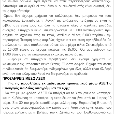
ανοιχτές. Υπάρχουν κενά, συμπληρώσαμε με 5.000 αναπληρωτές πριν
αρχίσει το σχολικό έτος τα κενά, στείλαμε άλλες 5.000 περίπου την
περασμένη Τετάρτη όπως ακριβώς είχαμε πει και αυτή την εβδομάδα θα
στείλουμε και τους υπόλοιπους ούτως ώστε μέχρι τέλος Σεπτεμβρίου από
τις 16.000 θέσεις να έχουμε καλύψει τις 15.000. Θα μας μείνουν και
1.000 θέσεις για να καλύπτουμε έκτακτες περιστάσεις.
-Ξέρουμε ότι υπάρχουν προβλήματα, δεν έχουμε χρήματα να
καλύψουμε τις υπόλοιπες κενές θέσεις. Είμαστε σαφείς. Είχαμε πει στους
συνδικαλιστές ότι διαφωνούμε ενδεχομένως για όλα, αλλά είναι θλιβερό
ενώπιον του ελληνικού λαού να διαφωνούμε σε αριθμούς.
ΠΡΟΣΛΗΨΕΙΣ ΜΕΣΩ ΑΣΕΠ
Για τις προσλήψεις εκπαιδευτικού προσωπικού μέσω ΑΣΕΠ ο
υπουργός παιδείας υπογράμμισε τα εξής:
Να πω με μια φράση. ΑΣΕΠ θα υπάρξει αν το Υπουργείο τα καταφέρει
και η Κυβέρνηση τα καταφέρει, η εκπαίδευση να βγει από το 1 προς 10
τώρα. Στις 30 του μηνός καταθέτουμε μελέτη στην Ευρωπαϊκή Επιτροπή
στην οποία ακτινογραφούμε την κατάσταση. Αυτό που έγινε φέτος, που
πήραμε χρήματα με τη βοήθεια του κ. Δένδια και του Πρωθυπουργού και
του κ. Βενιζέλου από το Πρόγραμμα Δημοσίων Επενδύσεων δεν είναι
σωστό. Επειδή αυξάνονται ραγδαία οι συνταξιοδοτήσεις και παράλληλα
δεν γίνονται προσλήψεις του χρόνου δεν θα τα βγάλουμε πέρα. Δεν θα
μπορέσει του χρόνου το σύστημα να λειτουργήσει, γι' αυτό πρέπει να
βγούμε από το 1 προς 10. Κάναμε τη μελέτη, την ετοιμάσαμε.
Χρειαζόμαστε 10.000 εκπαιδευτικούς. Και αυτούς θα τους πάρουμε