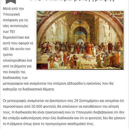
ολοκληρώθηκε ένα
από τα βήματα για
την έναρξη της
διαδικασίας των
μετεγγραφών και αναμένεται την επόμενη εβδομάδα η εγκύκλιος που θα
καθορίζει τα διαδικαστικά θέματα.
Οι μετεγγραφές αναμένεται να ξεκινήσουν στις 29 Σεπτεμβρίου και εκτιμάται ότι
περισσότεροι από 20.000 φοιτητές θα σπεύσουν να καταθέσουν την αίτησή
τους. Η διαδικασία θα είναι ηλεκτρονική ενώ το Υπουργείο διαβεβαιώνει ότι δεν
θα υπάρξει καθυστέρηση στην όλη διαδικασία και ότι οι φοιτητές δεν θα χάσουν
το Α εξάμηνο όπως έγινε το προηγούμενο ακαδημαϊκό έτος.
Όσον αφορά τις αντιστοιχίες των ΑΕΙ δεν εντοπίζονται, όπως αναμενόταν,
διαφορές συγκριτικά με την προηγούμενη απόφαση στην οποία στηρίχτηκαν οι
τα
υποψήφιοι όταν κατέθεσαν το μηχανογραφικό τους. Το ίδιο συμβαίνει και με
ΤΕΙ, γεγονός που έχει παρουσιάσει σε άρθρο του το news.gr.
Το news.gr παρουσιάζει τόσο τα τμήματα που δίνουν μετεγγραφή όσο και αυτά
που δεν έχουν αντίστοιχο τμήμα σε άλλη περιοχή και ως εκ τούτου οι
εισαχθέντες δεν έχουν το δικαίωμα μετεγγραφής.