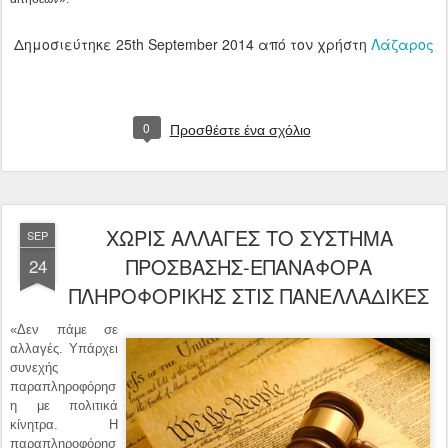
0
Προσθέστε ένα σχόλιο
ΧΩΡΙΣ ΑΛΛΑΓΕΣ ΤΟ ΣΥΣΤΗΜΑ
SEP
ΠΡΟΣΒΑΣΗΣ-ΕΠΑΝΑΦΟΡΑ
24
ΠΛΗΡΟΦΟΡΙΚΗΣ ΣΤΙΣ ΠΑΝΕΛΛΑΔΙΚΕΣ
«Δεν πάμε σε
αλλαγές. Υπάρχει
συνεχής
παραπληροφόρησ
η με πολιτικά
κίνητρα. Η
παραπληροφόρησ
η αυτή θέλει τα
καθημερινά
θέματα της
παιδείας με
διάσταση από
αναλήθεια μέχρι