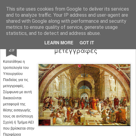
Φροντιστήριο Θεωρητικό Φλώρινας
This site uses cookies from Google to deliver its services
and to analyze traffic. Your IP address and user-agent are
Pages
shared with Google along with performance and security
metrics to ensure quality of service, generate usage
statistics, and to detect and address abuse.
Τι αναφέρει η τροπολογία για τις
SEP
LEARN MORE
GOT IT
29
μετεγγραφές
Κατατέθηκε η
τροπολογία του
Υπουργείου
Παιδείας για τις
μετεγγραφές.
Σύμφωνα με αυτή
δικαιούνται
μεταφορά της
θέσης εισαγωγής
τους σε αντίστοιχη
Σχολή ή Τμήμα ΑΕΙ
που βρίσκεται στην
Περιφέρεια