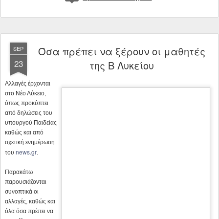
23
της Β Λυκείου
Αλλαγές έρχονται
στο Νέο Λύκειο,
όπως προκύπτει
από δηλώσεις του
υπουργού Παιδείας
καθώς και από
σχετική ενημέρωση
news.gr
του
.
Παρακάτω
παρουσιάζονται
συνοπτικά οι
αλλαγές, καθώς και
όλα όσα πρέπει να γνωρίζουν οι μαθητές της Β” Λυκείου για την προαγωγή τους
στην επόμενη τάξη και το νέο σύστημα εισαγωγής.
Πανελλαδικώς εξεταζόμενα μαθήματα Γ”
Λυκείου
news.gr