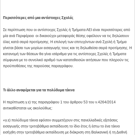
Περισσότερες από μια αντίστοιχες Σχολές
Σε περίπτωση που οι αντίστοιχες Σχολές ή Τμήματα ΑΕΙ είναι περισσότερες από
μία ανά Περιφέρεια οι δικαιούχοι μεταφοράς θέσης οφείλουν να τις δηλώσουν
όλες κατά σειρά προτίμησης. Η επιλογή των επιτυχόντων ανά Σχολή ή Τμήμα
γίνεται βάσει των μορίων εισαγωγής τους και τη δηλωθείσα σειρά προτίμησης. Η
κατανομή των θέσεων θα γίνει ισάριθμα για τις αντίστοιχες Σχολές ή Τμήματα
σύμφωνα με το συνολικό αριθμό των κατατεθεισών αιτήσεων που πληρούν τις
προϋποθέσεις της παρούσας παραγράφου.
Τι άλλο αναφέρεται για τα πολύδυμα τέκνα
Η περίπτωση γ.ε) της παραγράφου 1 του άρθρου 53 του ν.4264/2014
αντικαθίσταται ως ακολούθως:
«γ.ε) πολύδυμα τέκνα εφόσον συμμετέχουν στις πανελλαδικές εξετάσεις
εισαγωγής στην τριτοβάθμια εκπαίδευση το ίδιο έτος ή έστω το ένα τέκνο
εισήχθη στην τριτοβάθμια εκπαίδευση με διάκριση στη Βαλκανική ή τη Διεθνή