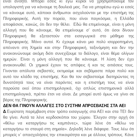
Πληροφορική θα εξεταστούν στα εισαγωγικά στο μάθημα της
Πληροφορικής. Μόνο αυτοί. Κι έχουμε κάνει μια πολύ ισορροπημένη,
απέναντι στη Χημεία και στην Πληροφορική, ταξινόμηση και δεν την
ανακοινώνουμε ακόμη διότι συνεχίζουμε το διάλογο, είναι θέμα ολίγων
ημερών. Είναι η μόνη αλλαγή που θα κάνουμε. Η λύση δεν έχει
ανακοινωθεί. Οι χημικοί έχουν τις απόψεις ή και τις αιτιάσεις τους.
Γίνονται απόλυτα σεβαστές, εκτιμούμε και σεβόμαστε πάρα πολύ και
αυτό τον κλάδο της επιστήμης. Και θα τον σεβαστούμε διατηρώντας τη
δυνατότητά τους να είναι παρόντες και η επιστήμη τους να είναι
παρούσα εκεί όπου επιστημολογικά, όχι απλώς επιστημονικά αλλά
επιστημολογικά, πρέπει έτσι να είναι. Δε μπορεί αυτό όμως να γίνει σε
βάρος της Πληροφορικής.
ΔΕΝ ΘΑ ΓΙΝΟΥΝ ΑΛΛΑΓΕΣ ΣΤΟ ΣΥΣΤΗΜ ΑΠΡΟΣΒΑΣΗΣ ΣΤΑ ΑΕΙ
Δ
.Ευρύτατη παρέμβαση στον τρόπο εισαγωγής στα ΑΕΙ και στα ΤΕΙ δεν
θα γίνει. Αυτά τα λένε κερδοσκόποι του χώρου. Έλεγαν στην αρχή ότι
«θέλω να καταργήσω τις καμπάνες», τώρα λένε ότι «θέλω να
καταργήσω το σταυρό στη σημαία». Δηλαδή λένε διάφορα. Τους λέω ότι
μπορείς ν’ απασχολήσεις την επικαιρότητα και με άλλους τρόπους. Κάνε
τζόκινγκ γυμνός και θα σε δείξουν όλα τα κανάλια. Δεν είναι ανάγκη να
ταλαιπωρείς τον κόσμο. Ταλαιπωρούν τον κόσμο με παραπληροφόρηση.
ΣΤΡΑΤΙΩΤΙΚΕΣ ΣΧΟΛΕΣ
Για τα θέματα των εισαγωγικών στις στρατιωτικές σχολές ο
υπουργός Παιδείας είπε τα εξής:
«Δεν έχουμε πάρει πρωτοβουλία
εμείς. Μας ζήτησαν από το Υπουργείο Εθνικής Άμυνας να ξαναδούμε