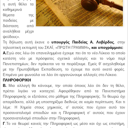
ψεύδους».
Τη δήλωση αυτή έκανε ο
υπουργός Παιδείας Α. Λοβέρδος
, στην
τηλεοπτική εκπομπή του ΣΚΑΪ, «ΠΡΩΤΗ ΓΡΑΜΜΗ»
, και υπογράμμισε:
Α.
Εγώ σας λέω ότι επανειλημμένα έχουμε πει ότι το νέο Λύκειο το οποίο
κατέστη νέο με πρόσφατες σχετικά αλλαγές και το νόμο περί
Πανεπιστημίων, δεν πρόκειται να τα πειράξουμε. Εμείς θ’ ασχοληθούμε
με την Πρωτοβάθμια Εκπαίδευση, το έχουμε πει αυτό εκατό φορές.
Επιμένει μια φωνούλα να λέει ότι οργανώνουμε αλλαγές στο Λύκειο.
ΠΛΗΡΟΦΟΡΙΚΗ
Β.
Μια αλλαγή θα κάνουμε, την οποία όποιος λέει ότι δεν τη θέλει,
πρέπει λιγάκι να κοιταχτεί. Αφαιρέθηκαν από τα Πανεπιστήμια
Πληροφορικής οι εξετάσεις στο μάθημα της Πληροφορικής. Το θεωρώ όχι
απαράδεκτο, αλλά μη υποστηρίξιμο διεθνώς σε καμία περίπτωση. Και τι
λέμε: Η Χημεία στους χημικούς, σ’ αυτούς που έχουν αυτό τον
προσανατολισμό σπουδών και η Πληροφορική σ’ αυτούς που έχουν
προσανατολισμό σπουδών στην Πληροφορική.
Γ
.Το να θεωρεί κανείς την Πληροφορική ως μέσο και όχι ως επιστήμη,
είναι ανόητο. Μπορεί εσείς κι εγώ κύριοι να χρησιμοποιούμε τον
υπολογιστή για να κάνουμε τη δουλειά μας. Για να μπορέσω εγώ κι εσείς
να κάνουμε αυτό, κάποιοι άνθρωποι ασχολούνται με την επιστήμη της
Πληροφορικής. Αυτή την πορεία, που είναι παγκόσμια, η Ελλάδα
αποφάσισε, κακώς, ότι δεν την θέλει. Εδώ θα επιμείνουμε, είναι η μόνη
αλλαγή που θα κάνουμε, θα επιμείνουμε σ’ αυτό, ότι όσοι δίνουν