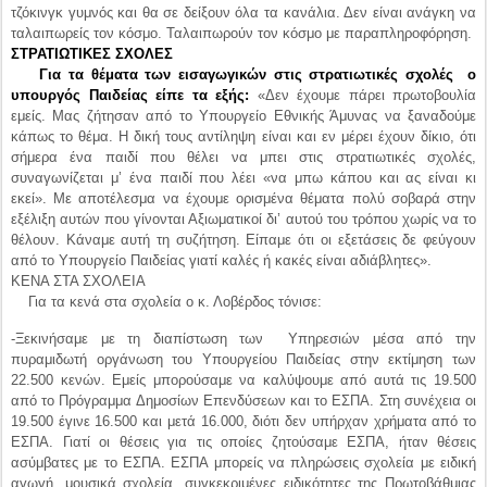
κάπως το θέμα. Η δική τους αντίληψη είναι και εν μέρει έχουν δίκιο, ότι
σήμερα ένα παιδί που θέλει να μπει στις στρατιωτικές σχολές,
συναγωνίζεται μ’ ένα παιδί που λέει «να μπω κάπου και ας είναι κι
εκεί». Με αποτέλεσμα να έχουμε ορισμένα θέματα πολύ σοβαρά στην
εξέλιξη αυτών που γίνονται Αξιωματικοί δι’ αυτού του τρόπου χωρίς να το
θέλουν. Κάναμε αυτή τη συζήτηση. Είπαμε ότι οι εξετάσεις δε φεύγουν
από το Υπουργείο Παιδείας γιατί καλές ή κακές είναι αδιάβλητες».
ΚΕΝΑ ΣΤΑ ΣΧΟΛΕΙΑ
Για τα κενά στα σχολεία ο κ. Λοβέρδος τόνισε:
-Ξεκινήσαμε με τη διαπίστωση των Υπηρεσιών μέσα από την
πυραμιδωτή οργάνωση του Υπουργείου Παιδείας στην εκτίμηση των
22.500 κενών. Εμείς μπορούσαμε να καλύψουμε από αυτά τις 19.500
από το Πρόγραμμα Δημοσίων Επενδύσεων και το ΕΣΠΑ. Στη συνέχεια οι
19.500 έγινε 16.500 και μετά 16.000, διότι δεν υπήρχαν χρήματα από το
ΕΣΠΑ. Γιατί οι θέσεις για τις οποίες ζητούσαμε ΕΣΠΑ, ήταν θέσεις
ασύμβατες με το ΕΣΠΑ. ΕΣΠΑ μπορείς να πληρώσεις σχολεία με ειδική
αγωγή, μουσικά σχολεία, συγκεκριμένες ειδικότητες της Πρωτοβάθμιας
και της Δευτεροβάθμιας, αλλά όχι φιλόλογο.
-Πέρσι ήταν το νέο Λύκειο σε πειραματική μελέτη και συνεπώς υπήρχε
αυτή η αιτιολογία που δικαιολογούσε ΕΣΠΑ. Φέτος μας είπαν «Κύριοι
έχετε 16.000 αντί για 19.500» τότε εμείς λιγοστέψαμε τις αποσπάσεις σε
φορείς, δεύτερον κάναμε την παράλληλη ανάθεση μεγαλύτερη δηλαδή
μια φιλόλογος –και σας λέω κι ένα παράδειγμα Καστελόριζου- κάνει