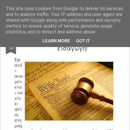
Φροντιστήριο Θεωρητικό Φλώρινας
This site uses cookies from Google to deliver its services
and to analyze traffic. Your IP address and user-agent are
Pages
shared with Google along with performance and security
metrics to ensure quality of service, generate usage
statistics, and to detect and address abuse.
Οι σχολές με μεγάλη ζήτηση για την
MAR
LEARN MORE
GOT IT
12
εισαγωγή!
Σφ
αγή
»
ανα
μέν
ετα
ι να
γίν
ει
φέτ
ος
στη
μάχ