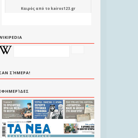
Καιρός
από το
kairos123.gr
WIKIPEDIA
ΣΑΝ ΣΉΜΕΡΑ!
ΕΦΗΜΕΡΊΔΕΣ