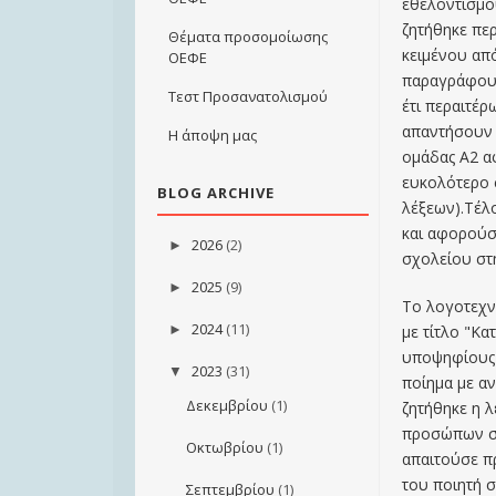
εθελοντισμού
ζητήθηκε πε
Θέματα προσομοίωσης
κειμένου απ
ΟΕΦΕ
παραγράφου
Τεστ Προσανατολισμού
έτι περαιτέ
απαντήσουν 
Η άποψη μας
ομάδας Α2 α
ευκολότερο 
BLOG ARCHIVE
λέξεων).Τέλο
και αφορούσ
2026
(2)
►
σχολείου στ
2025
(9)
►
Το λογοτεχν
2024
(11)
►
με τίτλο "Κα
υποψηφίους 
2023
(31)
▼
ποίημα με αν
Δεκεμβρίου
(1)
ζητήθηκε η 
προσώπων στ
Οκτωβρίου
(1)
απαιτούσε π
του ποιητή 
Σεπτεμβρίου
(1)