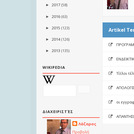
2017
(58)
►
2016
(63)
►
2015
(123)
►
Artikel Te
2014
(126)
►
ΠΡΟΓΡΑΜ
2013
(135)
►
ΕΝΔΕΙΚΤΙΚ
WIKIPEDIA
Τίτλοι τέ
ΑΠΟΛΟΓΙ
οι εγγραφ
ΔΙΑΧΕΙΡΙΣΤΈΣ
AΠΑΝΤΗΣΕ
Λάζαρος
Προβολή