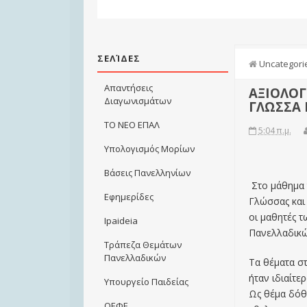
ΣΕΛΊΔΕΣ
Uncategori
Απαντήσεις
ΑΞΙΟΛΟ
Διαγωνισμάτων
ΓΛΩΣΣΑ 
ΤΟ ΝΕΟ ΕΠΑΛ
5:04 π.μ.
Υπολογισμός Μορίων
Βάσεις Πανελληνίων
Στο μάθημα 
Εφημερίδες
Γλώσσας και
οι μαθητές 
Ιpaideia
Πανελλαδικώ
Τράπεζα Θεμάτων
Πανελλαδικών
Τα θέματα σ
ήταν ιδιαίτε
Υπουργείο Παιδείας
Ως θέμα δόθ
ΟΕΦΕ