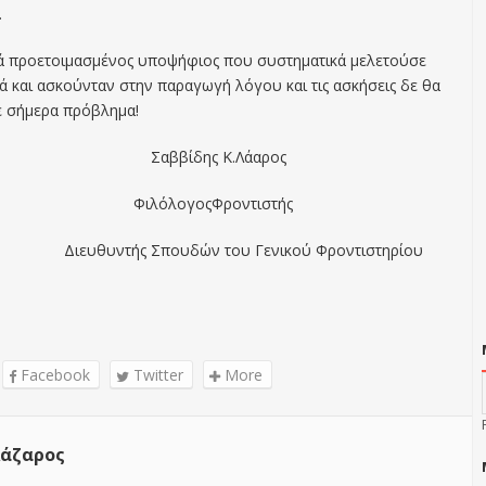
.
λά προετοιμασμένος υποψήφιος που συστηματικά μελετούσε
ά και ασκούνταν στην παραγωγή λόγου και τις ασκήσεις δε θα
ε σήμερα πρόβλημα!
ίδης Κ.Λάαρος
λογοςΦροντιστής
τής Σπουδών του Γενικού Φροντιστηρίου
Facebook
Twitter
More
άζαρος