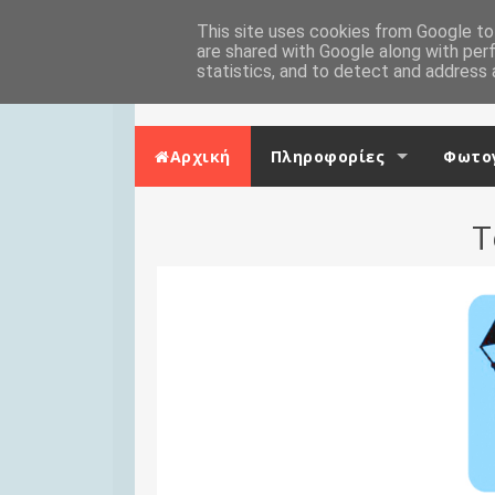
Skip to content
Αρχική
This site uses cookies from Google to 
Επικοινωνία
are shared with Google along with per
statistics, and to detect and address 
Αρχική
Πληροφορίες
Φωτογ
Τ