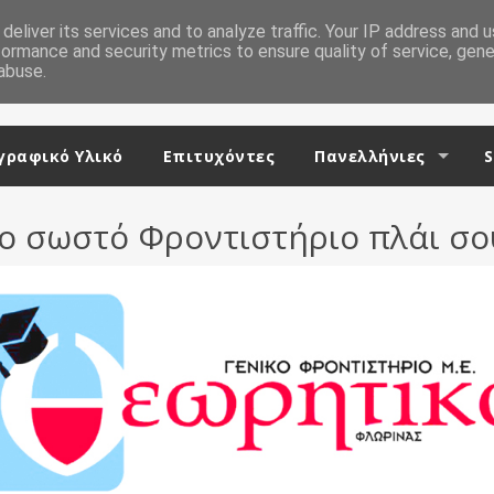
deliver its services and to analyze traffic. Your IP address and 
formance and security metrics to ensure quality of service, gen
abuse.
ραφικό Υλικό
Επιτυχόντες
Πανελλήνιες
S
ο σωστό Φροντιστήριο πλάι σο