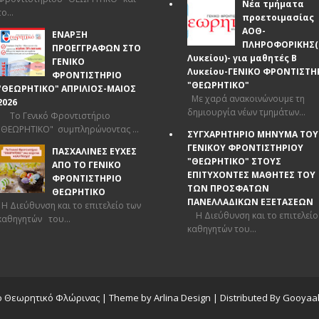
Νέα τμήματα
το...
προετοιμασίας
ΑΟΘ-
ΕΝΑΡΞΗ
ΠΛΗΡΟΦΟΡΙΚΗΣ(
ΠΡΟΕΓΓΡΑΦΩΝ ΣΤΟ
Λυκείου)- για μαθητές Β
ΓΕΝΙΚΟ
Λυκείου-ΓΕΝΙΚΟ ΦΡΟΝΤΙΣΤΗ
ΦΡΟΝΤΙΣΤΗΡΙΟ
"ΘΕΩΡΗΤΙΚΟ"
"ΘΕΩΡΗΤΙΚΟ" ΑΠΡΙΛΙΟΣ-ΜΑΙΟΣ
Με χαρά ανακοινώνουμε τη
2026
δημιουργία νέων τμημάτων...
Το Γενικό Φροντιστήριο
"ΘΕΩΡΗΤΙΚΟ" συμπληρώνοντας ...
ΣΥΓΧΑΡΗΤΗΡΙΟ ΜΗΝΥΜΑ ΤΟΥ
ΓΕΝΙΚΟΥ ΦΡΟΝΤΙΣΤΗΡΙΟΥ
ΠΑΣΧΑΛΙΝΕΣ ΕΥΧΕΣ
"ΘΕΩΡΗΤΙΚΟ" ΣΤΟΥΣ
ΑΠΟ ΤΟ ΓΕΝΙΚΟ
ΕΠΙΤΥΧΟΝΤΕΣ ΜΑΘΗΤΕΣ ΤΟΥ
ΦΡΟΝΤΙΣΤΗΡΙΟ
ΤΩΝ ΠΡΟΣΦΑΤΩΝ
ΘΕΩΡΗΤΙΚΟ
ΠΑΝΕΛΛΑΔΙΚΩΝ ΕΞΕΤΑΣΕΩΝ
Η Διεύθυνση και το επιτελείο των
Η Διεύθυνση και το επιτελείο
καθηγητών του...
καθηγητών του...
ο Θεωρητικό Φλώρινας
| Theme by
Arlina Design
| Distributed By
Gooyaab