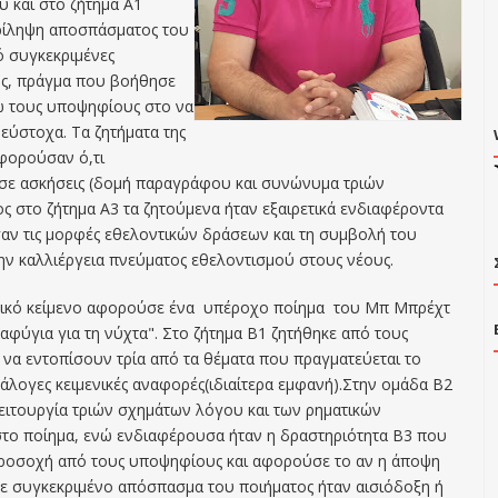
 και στο ζήτημα Α1
ρίληψη αποσπάσματος του
ό συγκεκριμένες
ς, πράγμα που βοήθησε
ρω τους υποψηφίους στο να
εύστοχα. Τα ζητήματα της
φορούσαν ό,τι
σε ασκήσεις (δομή παραγράφου και συνώνυμα τριών
ς στο ζήτημα Α3 τα ζητούμενα ήταν εξαιρετικά ενδιαφέροντα
αν τις μορφές εθελοντικών δράσεων και τη συμβολή του
ην καλλιέργεια πνεύματος εθελοντισμού στους νέους.
ικό κείμενο αφορούσε ένα υπέροχο ποίημα του Μπ Μπρέχτ
ταφύγια για τη νύχτα". Στο ζήτημα Β1 ζητήθηκε από τους
να εντοπίσουν τρία από τα θέματα που πραγματεύεται το
άλογες κειμενικές αναφορές(ιδιαίτερα εμφανή).Στην ομάδα Β2
λειτουργία τριών σχημάτων λόγου και των ρηματικών
ο ποίημα, ενώ ενδιαφέρουσα ήταν η δραστηριότητα Β3 που
ροσοχή από τους υποψηφίους και αφορούσε το αν η άποψη
σε συγκεκριμένο απόσπασμα του ποιήματος ήταν αισιόδοξη ή