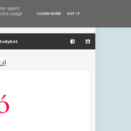
user-agent
erate usage
LEARN MORE
GOT IT
tudybot
υ!