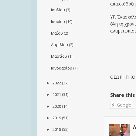
απαισιόδοξη
Ιουλίου
(3)
ΥΓ. Ένας κα
Ιουνίου
(19)
όλη τη χρονι
αντιμετώπισ
Μαΐου
(2)
Σαββ
Απριλίου
(2)
Μαρτίου
(1)
Φιλό
Ιανουαρίου
(1)
Διευθυν
ΘΕΩΡΗΤΙΚΟ
2022
(27)
►
Share this
2021
(31)
►
Google
2020
(14)
►
2019
(51)
►
Λ
2018
(55)
►