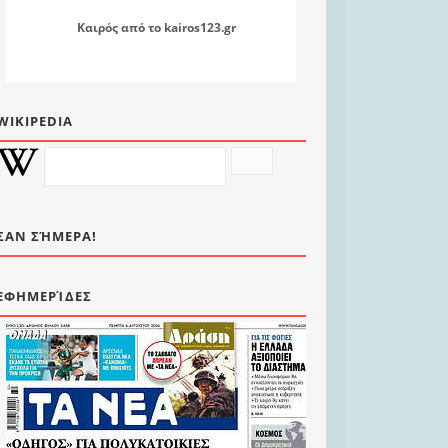
Καιρός
από το
kairos123.gr
WIKIPEDIA
ΣΑΝ ΣΉΜΕΡΑ!
ΕΦΗΜΕΡΊΔΕΣ