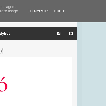
user-agent
erate usage
LEARN MORE
GOT IT
dybot
υ!