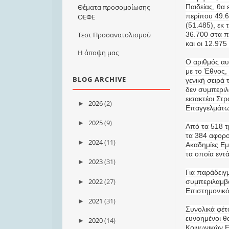
Παιδείας, θα
Θέματα προσομοίωσης
περίπου 49.
ΟΕΦΕ
(51.485), εκ 
36.700 στα π
Τεστ Προσανατολισμού
και οι 12.975
Η άποψη μας
Ο αριθμός α
με το Έθνος,
BLOG ARCHIVE
γενική σειρά 
δεν συμπεριλ
εισακτέοι Στ
2026
(2)
►
Επαγγελμάτω
2025
(9)
►
Από τα 518 τ
τα 384 αφορού
2024
(11)
►
Ακαδημίες Εμ
τα οποία εντ
2023
(31)
►
Για παράδειγ
2022
(27)
συμπεριλαμβά
►
Επιστημονικό 
2021
(31)
►
Συνολικά φέτο
ευνοημένοι θ
2020
(14)
►
Κοινωνικών Ε