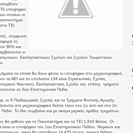
 εισαχθούν
675 υποψήφιοι
των οποίων οι
ανεπιστήμια
 στα ΤΕΙ.
υτός, σύμφωνα
 αφορά τη
του 90% και
αμβάνονται οι
ρατιωτικών, Εκκλησιαστικών Σχολών και Σχολών Τουριστικών
ν.
μήματα τα οποία θα δουν φέτος οι υποψήφιοι στο μηχανογραφικό,
ν τα ΑΕΙ και τα υπόλοιπα 134 είναι Στρατιωτικές Σχολές,
πορικού Ναυτικού, Εκκλησιαστικές Σχολές και, επίσης, τμήματα
άσσονται σε δύο Επιστημονικά Πεδία.
μα, οι 9 Παιδαγωγικές Σχολές και τα Τμήματα Φυσικής Αγωγής
νονται στο μηχανογραφικό δελτίο τόσο στο 1ο όσο και στο 2ο
Πεδίο. Το ίδιο συμβαίνει και με ακόμα μερικές ομάδες τμημάτων.
ς θα χαθούν για τα Πανεπιστήμια και τα ΤΕΙ 1.810 θέσεις. Οι
α είναι οι υποψήφιοι του 1ου Επιστημονικού Πεδίου, Νομικών και
πιστημών, αφού θα εισαχθούν 14.425 άτομα, αρκετά βέβαια