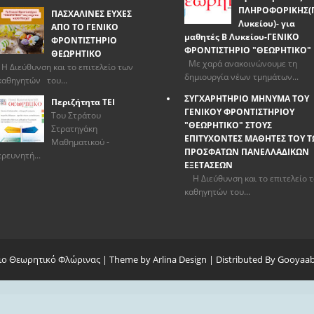
ΠΛΗΡΟΦΟΡΙΚΗΣ(
ΠΑΣΧΑΛΙΝΕΣ ΕΥΧΕΣ
Λυκείου)- για
ΑΠΟ ΤΟ ΓΕΝΙΚΟ
μαθητές Β Λυκείου-ΓΕΝΙΚΟ
ΦΡΟΝΤΙΣΤΗΡΙΟ
ΦΡΟΝΤΙΣΤΗΡΙΟ "ΘΕΩΡΗΤΙΚΟ"
ΘΕΩΡΗΤΙΚΟ
Με χαρά ανακοινώνουμε τη
Η Διεύθυνση και το επιτελείο των
δημιουργία νέων τμημάτων...
καθηγητών του...
ΣΥΓΧΑΡΗΤΗΡΙΟ ΜΗΝΥΜΑ ΤΟΥ
Περιζήτητα ΤΕΙ
ΓΕΝΙΚΟΥ ΦΡΟΝΤΙΣΤΗΡΙΟΥ
Του Στράτου
"ΘΕΩΡΗΤΙΚΟ" ΣΤΟΥΣ
Στρατηγάκη
ΕΠΙΤΥΧΟΝΤΕΣ ΜΑΘΗΤΕΣ ΤΟΥ 
Mαθηματικού -
ΠΡΟΣΦΑΤΩΝ ΠΑΝΕΛΛΑΔΙΚΩΝ
ερευνητή...
ΕΞΕΤΑΣΕΩΝ
Η Διεύθυνση και το επιτελείο 
καθηγητών του...
ιο Θεωρητικό Φλώρινας
| Theme by
Arlina Design
| Distributed By
Gooyaab