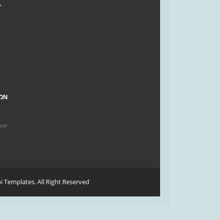
Γ
ΤΩΝ
των
i Templates
. All Right Reserved