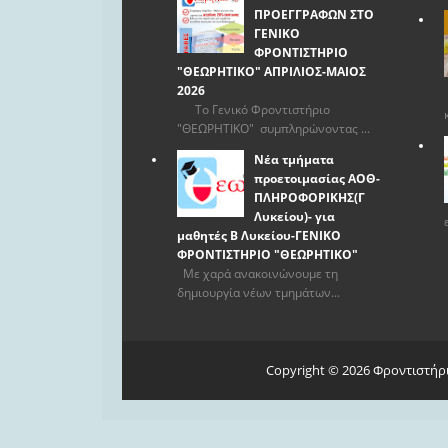
ΠΡΟΕΓΓΡΑΦΩΝ ΣΤΟ
ΓΕΝΙΚΟ
ΦΡΟΝΤΙΣΤΗΡΙΟ
"ΘΕΩΡΗΤΙΚΟ" ΑΠΡΙΛΙΟΣ-ΜΑΙΟΣ
2026
Το Γενικό Φροντιστήριο
"ΘΕΩΡΗΤΙΚΟ" συμπληρώνοντας ...
Νέα τμήματα
προετοιμασίας ΑΟΘ-
ΠΛΗΡΟΦΟΡΙΚΗΣ(Γ
Λυκείου)- για
μαθητές Β Λυκείου-ΓΕΝΙΚΟ
ΦΡΟΝΤΙΣΤΗΡΙΟ "ΘΕΩΡΗΤΙΚΟ"
Με χαρά ανακοινώνουμε τη
δημιουργία νέων τμημάτων...
Copyright ©
2026
Φροντιστήρ