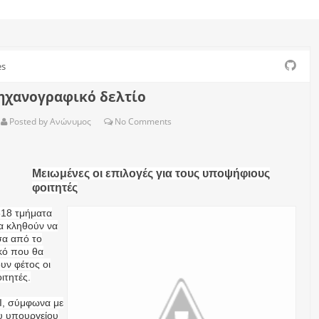
es
μηχανογραφικό δελτίο
Posted by
Ανώνυμος
No
Comments
Μειωμένες οι επιλογές για τους υποψήφιους
φοιτητές
518 τμήματα
θα κληθούν να
σα από το
κό που θα
ν φέτος οι
ιτητές.
ΕΙ, σύμφωνα με
ου υπουργείου