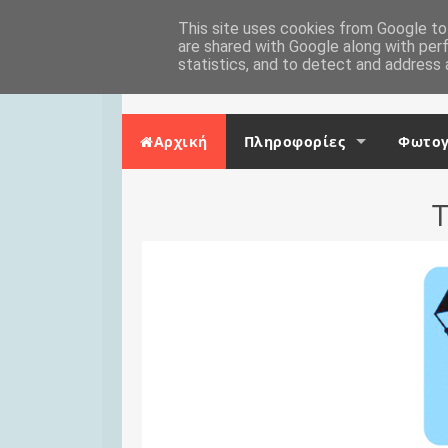
Skip to content
Αρχική
This site uses cookies from Google to 
Επικοινωνία
are shared with Google along with per
statistics, and to detect and address 
Αρχική
Πληροφορίες
Φωτογ
Τ