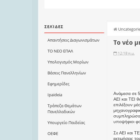
ΣΕΛΊΔΕΣ
Uncategori
Απαντήσεις Διαγωνισμάτων
Το νέο 
ΤΟ ΝΕΟ ΕΠΑΛ
12:18 π.μ.
Υπολογισμός Μορίων
Βάσεις Πανελληνίων
Εφημερίδες
Ανάμεσα σε 
Ιpaideia
ΑΕΙ και ΤΕΙ 
επιλέξουν μέ
Τράπεζα Θεμάτων
μηχανογραφι
Πανελλαδικών
συμπληρώσου
υποψήφιοι φο
Υπουργείο Παιδείας
Σε ΑΕΙ και Τ
ΟΕΦΕ
εκτιμήσεις τ