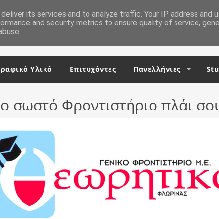
deliver its services and to analyze traffic. Your IP address and 
formance and security metrics to ensure quality of service, gen
abuse.
ραφικό Υλικό
Επιτυχόντες
Πανελλήνιες
Stu
ο σωστό Φροντιστήριο πλάι σο