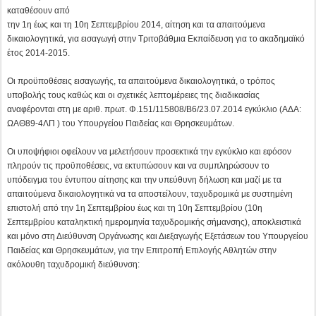
καταθέσουν από
την 1η έως και τη 10η Σεπτεμβρίου 2014, αίτηση και τα απαιτούμενα
δικαιολογητικά, για εισαγωγή στην Τριτοβάθμια Εκπαίδευση για το ακαδημαϊκό
έτος 2014-2015.
Οι προϋποθέσεις εισαγωγής, τα απαιτούμενα δικαιολογητικά, ο τρόπος
υποβολής τους καθώς και οι σχετικές λεπτομέρειες της διαδικασίας
αναφέρονται στη με αριθ. πρωτ. Φ.151/115808/Β6/23.07.2014 εγκύκλιο (ΑΔΑ:
ΩΑΘ89-4ΛΠ ) του Υπουργείου Παιδείας και Θρησκευμάτων.
Οι υποψήφιοι οφείλουν να μελετήσουν προσεκτικά την εγκύκλιο και εφόσον
πληρούν τις προϋποθέσεις, να εκτυπώσουν και να συμπληρώσουν το
υπόδειγμα του έντυπου αίτησης και την υπεύθυνη δήλωση και μαζί με τα
απαιτούμενα δικαιολογητικά να τα αποστείλουν, ταχυδρομικά με συστημένη
επιστολή από την 1η Σεπτεμβρίου έως και τη 10η Σεπτεμβρίου (10η
Σεπτεμβρίου καταληκτική ημερομηνία ταχυδρομικής σήμανσης), αποκλειστικά
και μόνο στη Διεύθυνση Οργάνωσης και Διεξαγωγής Εξετάσεων του Υπουργείου
Παιδείας και Θρησκευμάτων, για την Επιτροπή Επιλογής Αθλητών στην
ακόλουθη ταχυδρομική διεύθυνση: