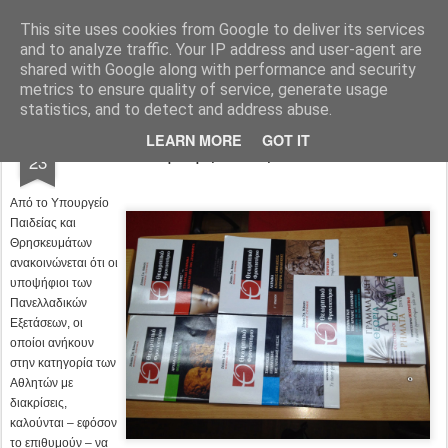
Φροντιστήριο Θεωρητικό Φλώρινας
This site uses cookies from Google to deliver its services
and to analyze traffic. Your IP address and user-agent are
Pages
shared with Google along with performance and security
metrics to ensure quality of service, generate usage
statistics, and to detect and address abuse.
JUL
LEARN MORE
GOT IT
Εισαγωγή Αθλητών ΑΕΙ-ΤΕΙ
23
Από το Υπουργείο
Παιδείας και
Θρησκευμάτων
ανακοινώνεται ότι οι
υποψήφιοι των
Πανελλαδικών
Εξετάσεων, οι
οποίοι ανήκουν
στην κατηγορία των
Αθλητών με
διακρίσεις,
καλούνται – εφόσον
το επιθυμούν – να