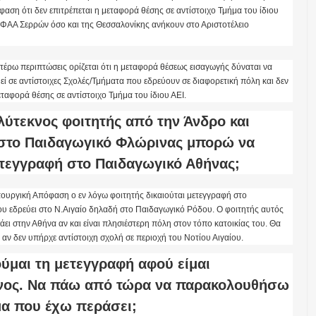
αση ότι δεν επιτρέπεται η μεταφορά θέσης σε αντίστοιχο Τμήμα του ίδιου
ΕΦΑΑ Σερρών όσο και της Θεσσαλονίκης ανήκουν στο Αριστοτέλειο
ωτέρω περιπτώσεις ορίζεται ότι η μεταφορά θέσεως εισαγωγής δύναται να
ί σε αντίστοιχες Σχολές/Τμήματα που εδρεύουν σε διαφορετική πόλη και δεν
εταφορά θέσης σε αντίστοιχο Τμήμα του ίδιου ΑΕΙ.
λύτεκνος φοιτητής από την Άνδρο και
στο Παιδαγωγικό Φλώρινας μπορώ να
τεγγραφή στο Παιδαγωγικό Αθήνας;
ουργική Απόφαση ο εν λόγω φοιτητής δικαιούται μετεγγραφή στο
υ εδρεύει στο Ν.Αιγαίο δηλαδή στο Παιδαγωγικό Ρόδου. Ο φοιτητής αυτός
άει στην Αθήνα αν και είναι πλησιέστερη πόλη στον τόπο κατοικίας του. Θα
αν δεν υπήρχε αντίστοιχη σχολή σε περιοχή του Νοτίου Αιγαίου.
ούμαι τη μετεγγραφή αφού είμαι
νος. Να πάω από τώρα να παρακολουθήσω
μα που έχω περάσει;