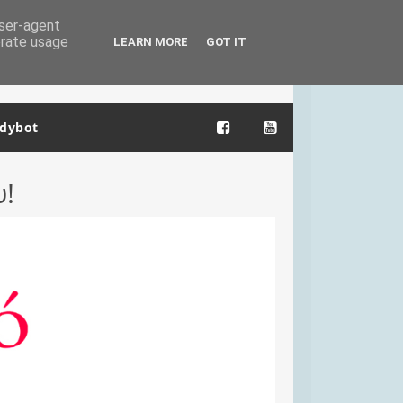
user-agent
erate usage
LEARN MORE
GOT IT
dybot
υ!