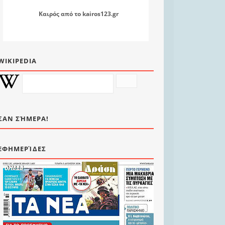
Καιρός
από το
kairos123.gr
WIKIPEDIA
ΣΑΝ ΣΉΜΕΡΑ!
ΕΦΗΜΕΡΊΔΕΣ