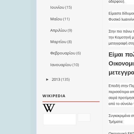
αδερφού).
Ιουνίου
(15)
Είμαστε δίδυμο
Μαΐου
(11)
Φυσικό Ιωαννίνω
Απριλίου
(9)
Στην πιο πάνω 
την Κομοτηνή μ
Μαρτίου
(8)
μετεγγραφή στη
Φεβρουαρίου
(6)
Είμαι πο
Οικονομ
Ιανουαρίου
(10)
μετεγγρ
2013
(135)
►
Επειδή στην Περ
περισσότερα απ
WIKIPEDIA
σειρά προτίμηση
από το σύνολο τ
Συγκεκριμένα σ
Τμήματα:
Οικονομικό ΕΚ