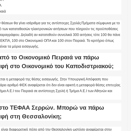
Α
ραιά
θέσεων θα γίνει ισάριθμα για τις αντίστοιχες Σχολές/Τμήματα σύμφωνα με το
ό των κατατεθεισών ηλεκτρονικών αιτήσεων που πληρούν τις προϋποθέσεις
αραγράφου. Δηλαδή αν κατατεθούν συνολικά 300 αιτήσεις τότε 100 θα πάνε
 ΕΚΠΑ, 100 στο Οικονομικό ΟΠΑ και 100 στον Πειραιά. Το κριτήριο όπως
ίναι τα μόρια εισαγωγής.
πό το Οικονομικό Πειραιά να πάρω
φή στο Οικονομικό του Καποδιστριακού;
πεται η μεταφορά της θέσης εισαγωγής. Στην Υπουργική Απόφαση που
άρει αριθμό ΦΕΚ αναφέρεται ότι δεν είναι εφικτή η μεταφορά θέσης επιτυχίας
μα Α.Ε.Ι του Πειραιά σε αντίστοιχη Σχολή ή Τμήμα Α.Ε.Ι των Αθηνών και
στο ΤΕΦΑΑ Σερρών. Μπορώ να πάρω
αφή στη Θεσσαλονίκη;
ες είναι διαφορετική πόλη από την Θεσσαλονίκη ωστόσο αναφέρεται στην