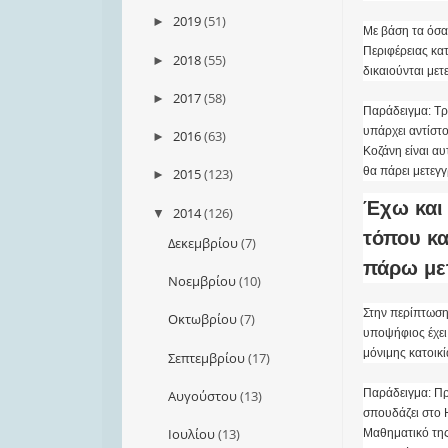
2019
(51)
►
Με βάση τα όσα
Περιφέρειας κατ
2018
(55)
►
δικαιούνται με
2017
(58)
►
Παράδειγμα: Τρ
υπάρχει αντίστ
2016
(63)
►
Κοζάνη είναι α
θα πάρει μετεγ
2015
(123)
►
Έχω και
2014
(126)
▼
τόπου κα
Δεκεμβρίου
(7)
πάρω με
Νοεμβρίου
(10)
Στην περίπτωση
Οκτωβρίου
(7)
υποψήφιος έχει 
μόνιμης κατοικί
Σεπτεμβρίου
(17)
Παράδειγμα: Πρ
Αυγούστου
(13)
σπουδάζει στο Η
Ιουλίου
(13)
Μαθηματικό της