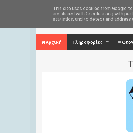
Skip to content
Αρχική
This site uses cookies from Google to 
Επικοινωνία
are shared with Google along with per
statistics, and to detect and address 
Αρχική
Πληροφορίες
Φωτογ
Τ