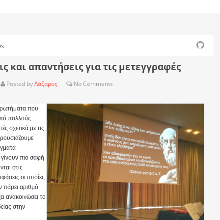
es
ς και απαντήσεις για τις μετεγγραφές
Posted by
Λάζαρος
No
Comments
ερωτήματα που
από πολλούς
τές σχετικά με τις
αρουσιάζουμε
ίγματα
 γίνουν πιο σαφή
νται στις
φάσεις οι οποίες
ν πάρει αριθμό
ει ανακοινώσει το
είας στην