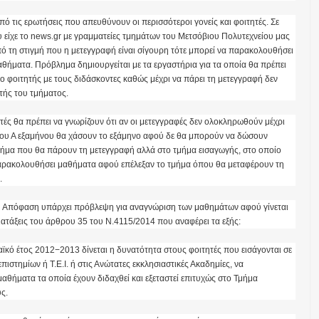
από τις ερωτήσεις που απευθύνουν οι περισσότεροι γονείς και φοιτητές. Σε
υ είχε το news.gr με γραμματείες τμημάτων του Μετσόβιου Πολυτεχνείου μας
πό τη στιγμή που η μετεγγραφή είναι σίγουρη τότε μπορεί να παρακολουθήσει
αθήματα. Πρόβλημα δημιουργείται με τα εργαστήρια για τα οποία θα πρέπει
ο φοιτητής με τους διδάσκοντες καθώς μέχρι να πάρει τη μετεγγραφή δεν
τής του τμήματος.
τές θα πρέπει να γνωρίζουν ότι αν οι μετεγγραφές δεν ολοκληρωθούν μέχρι
 του Α εξαμήνου θα χάσουν το εξάμηνο αφού δε θα μπορούν να δώσουν
τμήμα που θα πάρουν τη μετεγγραφή αλλά στο τμήμα εισαγωγής, στο οποίο
αρακολουθήσει μαθήματα αφού επέλεξαν το τμήμα όπου θα μεταφέρουν τη
.
 Απόφαση υπάρχει πρόβλεψη για αναγνώριση των μαθημάτων αφού γίνεται
ιατάξεις του άρθρου 35 του Ν.4115/2014 που αναφέρει τα εξής:
ϊκό έτος 2012−2013 δίνεται η δυνατότητα στους φοιτητές που εισάγονται σε
ιστημίων ή Τ.Ε.Ι. ή στις Ανώτατες εκκλησιαστικές Ακαδημίες, να
αθήματα τα οποία έχουν διδαχθεί και εξεταστεί επιτυχώς στο Τμήμα
ς.