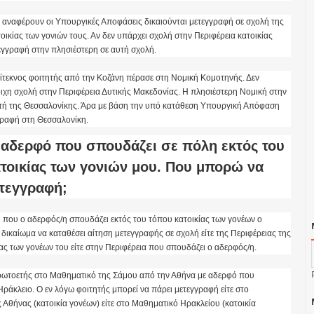
 αναφέρουν οι Υπουργικές Αποφάσεις δικαιούνται μετεγγραφή σε σχολή της
οικίας των γονιών τους. Αν δεν υπάρχει σχολή στην Περιφέρεια κατοικίας
τεγγραφή στην πλησιέστερη σε αυτή σχολή.
ίτεκνος φοιτητής από την Κοζάνη πέρασε στη Νομική Κομοτηνής. Δεν
οιχη σχολή στην Περιφέρεια Δυτικής Μακεδονίας. Η πλησιέστερη Νομική στην
υτή της Θεσσαλονίκης. Άρα με βάση την υπό κατάθεση Υπουργική Απόφαση
γραφή στη Θεσσαλονίκη.
 αδερφό που σπουδάζει σε πόλη εκτός του
τοικίας των γονιών μου. Που μπορώ να
τεγγραφή;
 που ο αδερφός/η σπουδάζει εκτός του τόπου κατοικίας των γονέων ο
δικαίωμα να καταθέσει αίτηση μετεγγραφής σε σχολή είτε της Περιφέρειας της
ας των γονέων του είτε στην Περιφέρεια που σπουδάζει ο αδερφός/η.
ωτοετής στο Μαθηματικό της Σάμου από την Αθήνα με αδερφό που
ράκλειο. Ο εν λόγω φοιτητής μπορεί να πάρει μετεγγραφή είτε στο
 Αθήνας (κατοικία γονέων) είτε στο Μαθηματικό Ηρακλείου (κατοικία