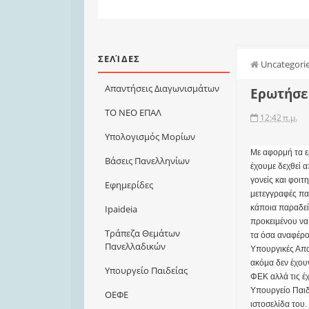
ΣΕΛΊΔΕΣ
Uncategori
Απαντήσεις Διαγωνισμάτων
Ερωτήσει
ΤΟ ΝΕΟ ΕΠΑΛ
12:42 π.μ.
Υπολογισμός Μορίων
Με αφορμή τα 
Βάσεις Πανελληνίων
έχουμε δεχθεί 
γονείς και φοιτη
Εφημερίδες
μετεγγραφές π
κάποια παραδε
Ιpaideia
προκειμένου να
Τράπεζα Θεμάτων
τα όσα αναφέρο
Πανελλαδικών
Υπουργικές Απο
ακόμα δεν έχου
Υπουργείο Παιδείας
ΦΕΚ αλλά τις έχ
Υπουργείο Παιδ
ΟΕΦΕ
ιστοσελίδα του.