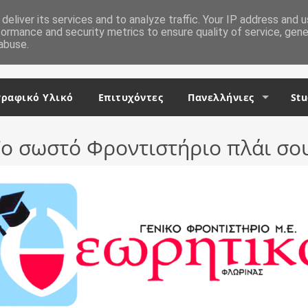
deliver its services and to analyze traffic. Your IP address and 
formance and security metrics to ensure quality of service, gen
abuse.
ραφικό Υλικό
Επιτυχόντες
Πανελλήνιες
Stu
ο σωστό Φροντιστήριο πλάι σο