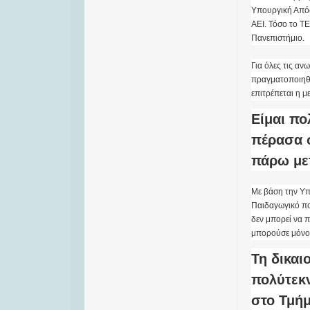
Υπουργική Απόφ
ΑΕΙ. Τόσο το Τ
Πανεπιστήμιο.
Για όλες τις αν
πραγματοποιηθε
επιτρέπεται η μ
Είμαι πο
πέρασα 
πάρω με
Με βάση την Υπ
Παιδαγωγικό πο
δεν μπορεί να π
μπορούσε μόνο 
Τη δικαι
πολύτεκ
στο Τμή