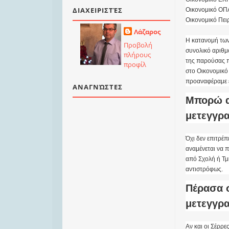
ΔΙΑΧΕΙΡΙΣΤΈΣ
Οικονομικό ΟΠ
Οικονομικό Πει
Λάζαρος
Η κατανομή των 
Προβολή
συνολικό αριθμ
πλήρους
της παρούσας π
προφίλ
στο Οικονομικό
προαναφέραμε ε
ΑΝΑΓΝΏΣΤΕΣ
Μπορώ α
μετεγγρα
Όχι δεν επιτρέ
αναμένεται να π
από Σχολή ή Τμή
αντιστρόφως.
Πέρασα 
μετεγγρ
Αν και οι Σέρρ