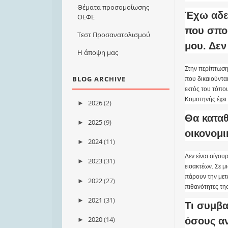
Θέματα προσομοίωσης
Έχω αδε
ΟΕΦΕ
που σπου
Τεστ Προσανατολισμού
μου. Δεν
Η άποψη μας
Στην περίπτωση 
BLOG ARCHIVE
που δικαιούντα
εκτός του τόπο
Κομοτηνής έχει
2026
(2)
►
Θα καταθ
2025
(9)
►
οικονομι
2024
(11)
►
Δεν είναι σίγο
2023
(31)
►
εισακτέων. Σε μ
πάρουν την μετε
2022
(27)
►
πιθανότητες τη
2021
(31)
►
Τι συμβα
2020
(14)
όσους αν
►