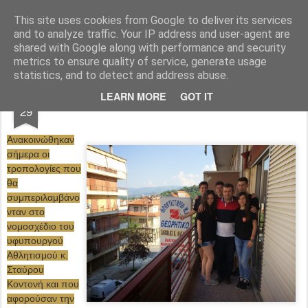
Φροντιστήριο Θεωρητικό Φλώρινας
This site uses cookies from Google to deliver its services
and to analyze traffic. Your IP address and user-agent are
Pages
shared with Google along with performance and security
metrics to ensure quality of service, generate usage
statistics, and to detect and address abuse.
APR
LEARN MORE
GOT IT
ΝΕΟ ΕΞΕΤΑΣΤΙΚΟ ΣΥΣΤΗΜΑ
29
Ανακοινώθηκαν
σήμερα οι
τροπολογίες που
θα
συμπεριλαμβάνο
νταν στο
νομοσχέδιο του
υφυπουργού
Αθλητισμού κ.
Σταύρου
Κοντονή και που
αφορούσαν την