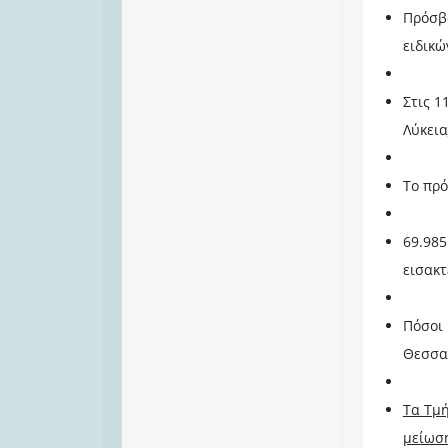
Πρόσβ
ειδικώ
Στις 1
Λύκεια
Το πρ
69.985
εισακ
Πόσοι 
Θεσσα
Τα Τμή
μείωσ