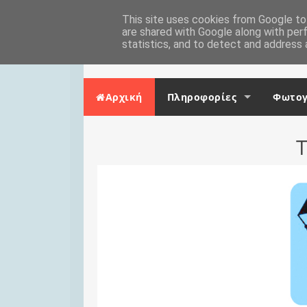
Skip to content
Αρχική
This site uses cookies from Google to 
Επικοινωνία
are shared with Google along with per
statistics, and to detect and address 
Αρχική
Πληροφορίες
Φωτογ
Τ