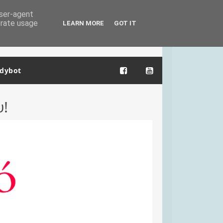
user-agent
erate usage
LEARN MORE
GOT IT
dybot
υ!