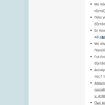
Με πόσ
εξετα
Πότε 
Εξετά
Σε ποι
ΑΕΙ
(Δ
Mε αλ
Πανελ
Για έν
Εξετά
Διευκρ
της Γ 
Απαντ
τριτοβ
ν. 418
Πως κα