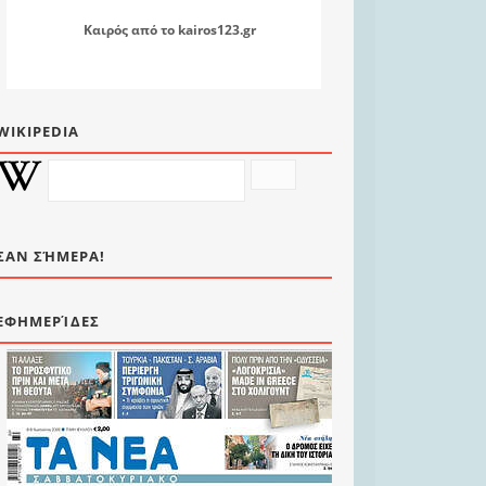
Καιρός
από το
kairos123.gr
WIKIPEDIA
ΣΑΝ ΣΉΜΕΡΑ!
ΕΦΗΜΕΡΊΔΕΣ