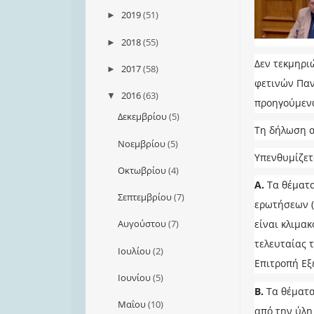
2019
(51)
►
2018
(55)
►
Δεν τεκμηρι
2017
(58)
►
φετινών Παν
2016
(63)
▼
προηγούμεν
Δεκεμβρίου
(5)
Τη δήλωση α
Νοεμβρίου
(5)
Υπενθυμίζετα
Οκτωβρίου
(4)
Α.
Τα θέματ
Σεπτεμβρίου
(7)
ερωτήσεων (
Αυγούστου
(7)
είναι κλιμα
τελευταίας 
Ιουλίου
(2)
Επιτροπή Εξ
Ιουνίου
(5)
Β.
Τα θέματα
Μαΐου
(10)
από την ύλη