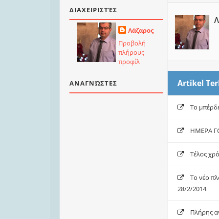
ΔΙΑΧΕΙΡΙΣΤΈΣ
Λ
Λάζαρος
Προβολή
πλήρους
προφίλ
Artikel Ter
ΑΝΑΓΝΏΣΤΕΣ
Το μπέρδ
ΗΜΕΡΑ Γ
Τέλος χρό
Το νέο πλ
28/2/2014
Πλήρης αν