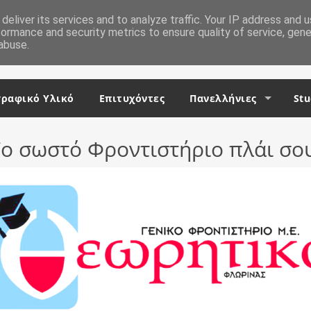
deliver its services and to analyze traffic. Your IP address and 
formance and security metrics to ensure quality of service, gen
abuse.
ραφικό Υλικό
Επιτυχόντες
Πανελλήνιες
Stu
ο σωστό Φροντιστήριο πλάι σο