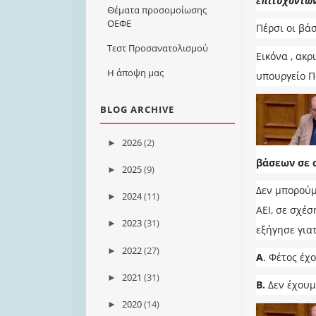
επιτυχόντων
Θέματα προσομοίωσης
ΟΕΦΕ
Πέρσι οι βά
Τεστ Προσανατολισμού
Εικόνα , ακρ
Η άποψη μας
υπουργείο Π
BLOG ARCHIVE
2026
(2)
►
βάσεων σε 
2025
(9)
►
Δεν μπορούμ
2024
(11)
►
ΑΕΙ, σε σχέσ
2023
(31)
►
εξήγησε γιατ
2022
(27)
►
Α
. Φέτος έχ
2021
(31)
►
Β.
Δεν έχουμ
2020
(14)
►