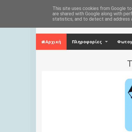
Skip to content
Αρχική
This site uses cookies from Google to 
Επικοινωνία
are shared with Google along with per
statistics, and to detect and address 
Αρχική
Πληροφορίες
Φωτογ
Τ