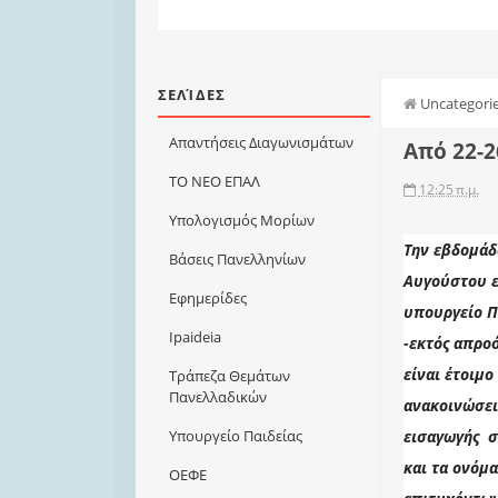
ΣΕΛΊΔΕΣ
Uncategori
Απαντήσεις Διαγωνισμάτων
Από 22-2
ΤΟ ΝΕΟ ΕΠΑΛ
12:25 π.μ.
Υπολογισμός Μορίων
Την εβδομάδ
Βάσεις Πανελληνίων
Αυγούστου ε
Εφημερίδες
υπουργείο Πα
Ιpaideia
-εκτός απρο
είναι έτοιμο
Τράπεζα Θεμάτων
Πανελλαδικών
ανακοινώσει 
εισαγωγής σ
Υπουργείο Παιδείας
και τα ονόμ
ΟΕΦΕ