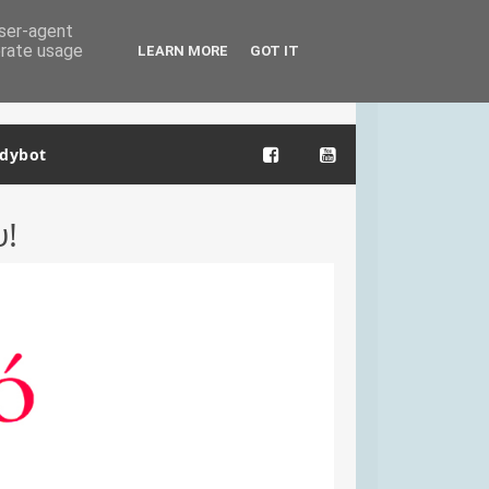
user-agent
erate usage
LEARN MORE
GOT IT
dybot
υ!