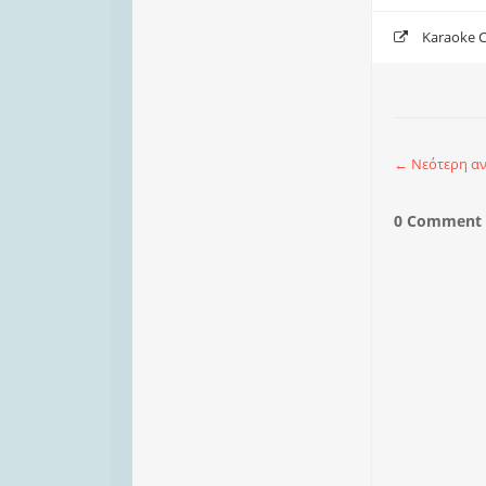
Karaoke C
← Νεότερη α
0 Comment t