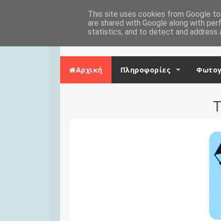
Skip to content
Αρχική
This site uses cookies from Google to 
Επικοινωνία
are shared with Google along with per
statistics, and to detect and address 
Αρχική
Πληροφορίες
Φωτογ
Τ