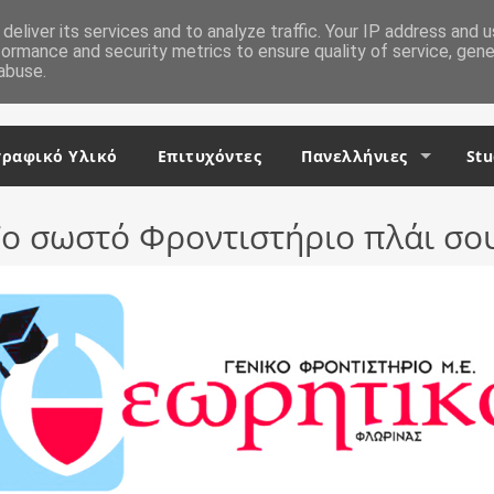
deliver its services and to analyze traffic. Your IP address and 
formance and security metrics to ensure quality of service, gen
abuse.
ραφικό Υλικό
Επιτυχόντες
Πανελλήνιες
Stu
ο σωστό Φροντιστήριο πλάι σο