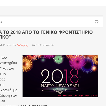
es
ΙΑ ΤΟ 2018 ΑΠΟ ΤΟ ΓΕΝΙΚΟ ΦΡΟΝΤΙΣΤΗΡΙΟ
ΙΚΟ"
Posted by
Λάζαρος
No
Comments
 του
ντιστηρίου
" και όλο
 των
σας
ια
 χρονιά, με
υόδωση των
των