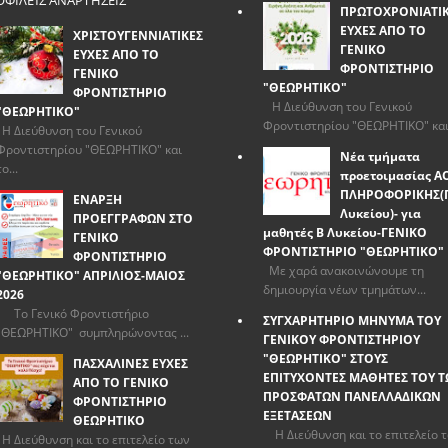
ΦΙΛΕΊΣ ΑΝΑΡΤΉΣΕΙΣ
ΠΡΩΤΟΧΡΟΝΙΑΤΙ
ΕΥΧΕΣ ΑΠΟ ΤΟ
ΧΡΙΣΤΟΥΓΕΝΝΙΑΤΙΚΕΣ
ΓΕΝΙΚΟ
ΕΥΧΕΣ ΑΠΟ ΤΟ
ΦΡΟΝΤΙΣΤΗΡΙΟ
ΓΕΝΙΚΟ
"ΘΕΩΡΗΤΙΚΟ"
ΦΡΟΝΤΙΣΤΗΡΙΟ
Η Διεύθυνση του Γενικού
"ΘΕΩΡΗΤΙΚΟ"
Φροντιστηρίου "ΘΕΩΡΗΤΙΚΟ" και.
Η Διεύθυνση του Γενικού
Φροντιστηρίου "ΘΕΩΡΗΤΙΚΟ" και
Νέα τμήματα
το...
προετοιμασίας Α
ΠΛΗΡΟΦΟΡΙΚΗΣ(
ΕΝΑΡΞΗ
Λυκείου)- για
ΠΡΟΕΓΓΡΑΦΩΝ ΣΤΟ
μαθητές Β Λυκείου-ΓΕΝΙΚΟ
ΓΕΝΙΚΟ
ΦΡΟΝΤΙΣΤΗΡΙΟ "ΘΕΩΡΗΤΙΚΟ"
ΦΡΟΝΤΙΣΤΗΡΙΟ
Με χαρά ανακοινώνουμε τη
"ΘΕΩΡΗΤΙΚΟ" ΑΠΡΙΛΙΟΣ-ΜΑΙΟΣ
δημιουργία νέων τμημάτων...
2026
Το Γενικό Φροντιστήριο
ΣΥΓΧΑΡΗΤΗΡΙΟ ΜΗΝΥΜΑ ΤΟΥ
"ΘΕΩΡΗΤΙΚΟ" συμπληρώνοντας ...
ΓΕΝΙΚΟΥ ΦΡΟΝΤΙΣΤΗΡΙΟΥ
"ΘΕΩΡΗΤΙΚΟ" ΣΤΟΥΣ
ΠΑΣΧΑΛΙΝΕΣ ΕΥΧΕΣ
ΕΠΙΤΥΧΟΝΤΕΣ ΜΑΘΗΤΕΣ ΤΟΥ 
ΑΠΟ ΤΟ ΓΕΝΙΚΟ
ΠΡΟΣΦΑΤΩΝ ΠΑΝΕΛΛΑΔΙΚΩΝ
ΦΡΟΝΤΙΣΤΗΡΙΟ
ΕΞΕΤΑΣΕΩΝ
ΘΕΩΡΗΤΙΚΟ
Η Διεύθυνση και το επιτελείο 
Η Διεύθυνση και το επιτελείο των