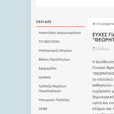
ΣΕΛΊΔΕΣ
Uncategori
Απαντήσεις Διαγωνισμάτων
ΕΥΧΕΣ Γ
"ΘΕΩΡΗΤ
ΤΟ ΝΕΟ ΕΠΑΛ
12:00 π.μ.
Υπολογισμός Μορίων
Βάσεις Πανελληνίων
Η Διεύθυνση
Γενικού Φρο
Εφημερίδες
"ΘΕΩΡΗΤΙΚΟ
Ιpaideia
το επιτελείο
καθηγητών, 
Τράπεζα Θεμάτων
ευχόμαστε μ
Πανελλαδικών
δημιουργική
Υπουργείο Παιδείας
υγεία και ε
στόχων και 
ΟΕΦΕ