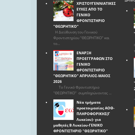
ΔΗΜΟ
ΧΡΙΣΤΟΥΓΕΝΝΙΑΤΙΚΕΣ
ΕΥΧΕΣ ΑΠΟ ΤΟ
ΓΕΝΙΚΟ
ΦΡΟΝΤΙΣΤΗΡΙΟ
"ΘΕΩΡΗΤΙΚΟ"
Η Διεύθυνση του Γενικού
Φροντιστηρίου "ΘΕΩΡΗΤΙΚΟ" και
το...
ΕΝΑΡΞΗ
ΠΡΟΕΓΓΡΑΦΩΝ ΣΤΟ
ΓΕΝΙΚΟ
ΦΡΟΝΤΙΣΤΗΡΙΟ
"ΘΕΩΡΗΤΙΚΟ" ΑΠΡΙΛΙΟΣ-ΜΑΙΟΣ
2026
Το Γενικό Φροντιστήριο
"ΘΕΩΡΗΤΙΚΟ" συμπληρώνοντας ...
Νέα τμήματα
προετοιμασίας ΑΟΘ-
ΠΛΗΡΟΦΟΡΙΚΗΣ(Γ
Λυκείου)- για
μαθητές Β Λυκείου-ΓΕΝΙΚΟ
ΦΡΟΝΤΙΣΤΗΡΙΟ "ΘΕΩΡΗΤΙΚΟ"