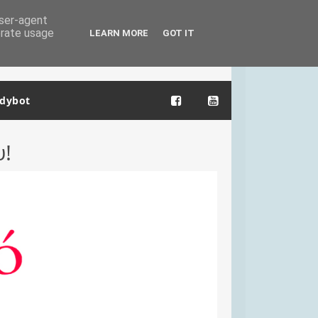
user-agent
erate usage
LEARN MORE
GOT IT
dybot
υ!