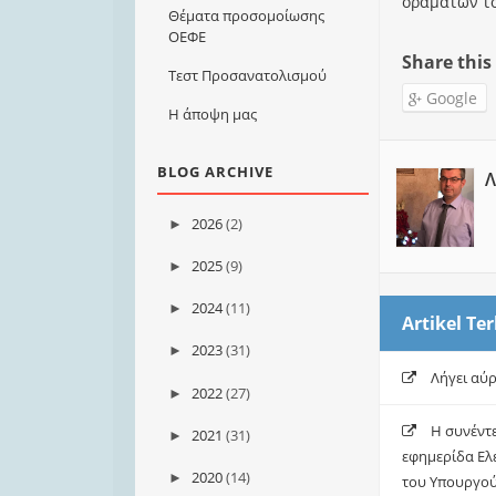
οραμάτων το
Θέματα προσομοίωσης
ΟΕΦΕ
Share this
Τεστ Προσανατολισμού
Google
Η άποψη μας
BLOG ARCHIVE
Λ
2026
(2)
►
2025
(9)
►
2024
(11)
►
Artikel Ter
2023
(31)
►
Λήγει αύ
2022
(27)
►
Η συνέντ
2021
(31)
►
εφημερίδα Ελ
2020
(14)
►
του Υπουργού