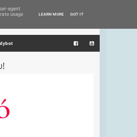
user-agent
erate usage
LEARN MORE
GOT IT
dybot
υ!