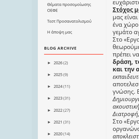
ευχάριστ
Θέματα προσομοίωσης
Στόχος μ
ΟΕΦΕ
μας είνα
Τεστ Προσανατολισμού
ένα χώρο 
γεμάτο α
Η άποψη μας
Στο «Εργ
θεωρούμε
BLOG ARCHIVE
πρέπει ν
δράση, 
2026
(2)
►
και την 
2025
(9)
►
εκπαιδευτ
αποτελεσ
2024
(11)
►
γνώσης. 
Δημιουργι
2023
(31)
►
ακουστική
2022
(27)
►
Διατροφή,
Στο «Εργ
2021
(31)
►
οργανώνο
2020
(14)
►
αποκλειστ