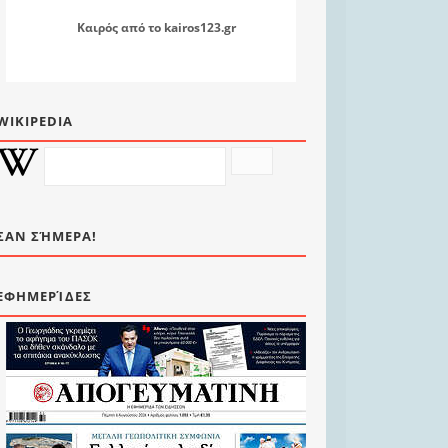
Καιρός
από το
kairos123.gr
WIKIPEDIA
ΣΑΝ ΣΉΜΕΡΑ!
ΕΦΗΜΕΡΊΔΕΣ