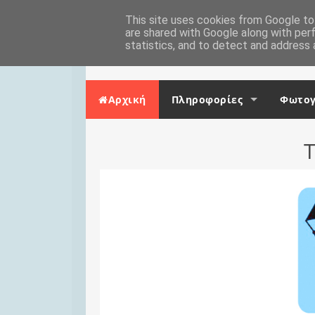
Skip to content
Αρχική
This site uses cookies from Google to 
Επικοινωνία
are shared with Google along with per
statistics, and to detect and address 
Αρχική
Πληροφορίες
Φωτογ
Τ