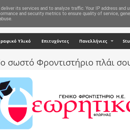
deliver its services and to analyze traffic. Your IP address and 
formance and security metrics to ensure quality of service, gen
abuse.
ραφικό Υλικό
Επιτυχόντες
Πανελλήνιες
Stu
ο σωστό Φροντιστήριο πλάι σο