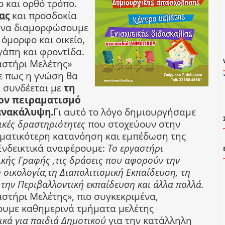
ο και ορθό τρόπο.
ας
και προσδοκία
ι να διαμορφώσουμε
όμορφο και οικείο,
γάπη και φροντίδα.
αστήρι Μελέτης»
 πως η γνώση θα
α συνδέεται με
τη
τον πειραματισμό
ανακάλυψη.
Γι αυτό το λόγο δημιουργήσαμε
ικές δραστηριότητες
που στοχεύουν στην
ματικότερη κατανόηση και εμπέδωση της
Ενδεικτικά αναφέρουμε:
Το εργαστήρι
κής Γραφής ,τις δράσεις που αφορούν την
 οικολογία,τη Διαπολιτισμική Εκπαίδευση, τη
την Περιβαλλοντική εκπαίδευση και άλλα πολλά.
αστήρι Μελέτης», πιο συγκεκριμένα,
υμε καθημερινά τμήματα μελέτης
ικά για παιδιά Δημοτικού
για την κατάλληλη