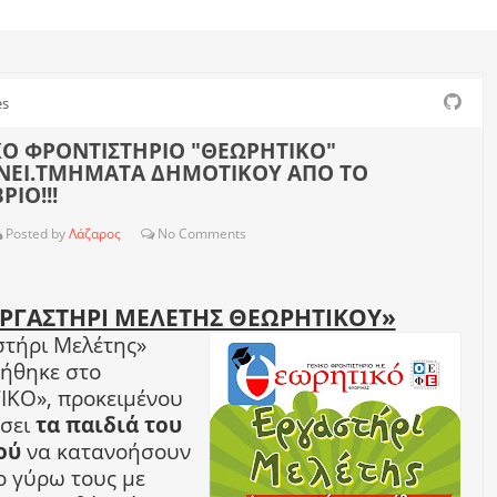
es
ΚΟ ΦΡΟΝΤΙΣΤΗΡΙΟ "ΘΕΩΡΗΤΙΚΟ"
ΝΕΙ.ΤΜΗΜΑΤΑ ΔΗΜΟΤΙΚΟΥ ΑΠΟ ΤΟ
ΙΟ!!!
Posted by
Λάζαρος
No
Comments
ΡΓΑΣΤΗΡΙ ΜΕΛΕΤΗΣ ΘΕΩΡΗΤΙΚΟΥ»
στήρι Μελέτης»
ήθηκε στο
ΚΟ», προκειμένου
σει
τα παιδιά του
ού
να κατανοήσουν
ο γύρω τους με