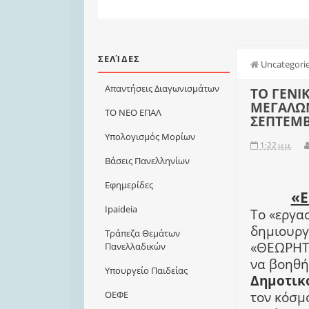
ΣΕΛΊΔΕΣ
Uncategori
Απαντήσεις Διαγωνισμάτων
ΤΟ ΓΕΝΙ
ΜΕΓΑΛΩ
ΤΟ ΝΕΟ ΕΠΑΛ
ΣΕΠΤΕΜΒΡ
Υπολογισμός Μορίων
1:22 μ.μ.
Βάσεις Πανελληνίων
Εφημερίδες
«Ε
Ιpaideia
Το «εργα
δημιουργ
Τράπεζα Θεμάτων
«ΘΕΩΡΗΤΙ
Πανελλαδικών
να βοηθή
Υπουργείο Παιδείας
Δημοτικ
τον κόσμ
ΟΕΦΕ