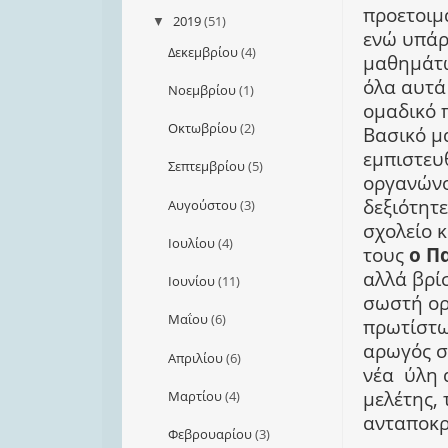
προετοιμ
2019
(51)
▼
ενώ υπάρ
Δεκεμβρίου
(4)
μαθημάτω
όλα αυτά 
Νοεμβρίου
(1)
ομαδικό π
Οκτωβρίου
(2)
Βασικό μα
εμπιστευ
Σεπτεμβρίου
(5)
οργανώνο
δεξιότητ
Αυγούστου
(3)
σχολείο κ
Ιουλίου
(4)
τους
ο Π
αλλά βρίσ
Ιουνίου
(11)
σωστή ορ
Μαΐου
(6)
πρωτίστω
αρωγός σ
Απριλίου
(6)
νέα
ύλη 
μελέτης, 
Μαρτίου
(4)
ανταποκρί
Φεβρουαρίου
(3)