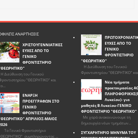
ΦΙΛΕΊΣ ΑΝΑΡΤΉΣΕΙΣ
ΠΡΩΤΟΧΡΟΝΙΑΤΙ
ΕΥΧΕΣ ΑΠΟ ΤΟ
ΧΡΙΣΤΟΥΓΕΝΝΙΑΤΙΚΕΣ
ΓΕΝΙΚΟ
ΕΥΧΕΣ ΑΠΟ ΤΟ
ΦΡΟΝΤΙΣΤΗΡΙΟ
ΓΕΝΙΚΟ
"ΘΕΩΡΗΤΙΚΟ"
ΦΡΟΝΤΙΣΤΗΡΙΟ
Η Διεύθυνση του Γενικού
"ΘΕΩΡΗΤΙΚΟ"
Φροντιστηρίου "ΘΕΩΡΗΤΙΚΟ" και.
Η Διεύθυνση του Γενικού
Φροντιστηρίου "ΘΕΩΡΗΤΙΚΟ" και
Νέα τμήματα
το...
προετοιμασίας Α
ΠΛΗΡΟΦΟΡΙΚΗΣ(
ΕΝΑΡΞΗ
Λυκείου)- για
ΠΡΟΕΓΓΡΑΦΩΝ ΣΤΟ
μαθητές Β Λυκείου-ΓΕΝΙΚΟ
ΓΕΝΙΚΟ
ΦΡΟΝΤΙΣΤΗΡΙΟ "ΘΕΩΡΗΤΙΚΟ"
ΦΡΟΝΤΙΣΤΗΡΙΟ
Με χαρά ανακοινώνουμε τη
"ΘΕΩΡΗΤΙΚΟ" ΑΠΡΙΛΙΟΣ-ΜΑΙΟΣ
δημιουργία νέων τμημάτων...
2026
Το Γενικό Φροντιστήριο
ΣΥΓΧΑΡΗΤΗΡΙΟ ΜΗΝΥΜΑ ΤΟΥ
"ΘΕΩΡΗΤΙΚΟ" συμπληρώνοντας ...