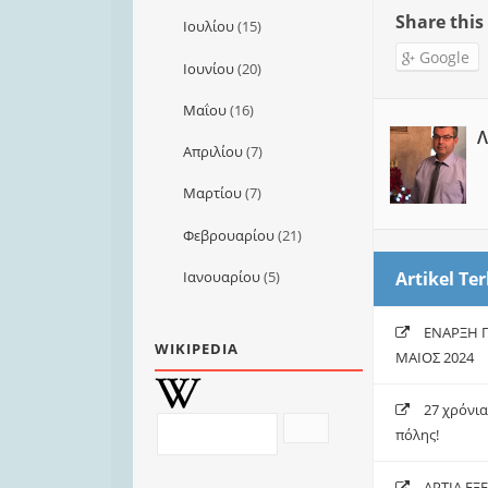
Share this
Ιουλίου
(15)
Google
Ιουνίου
(20)
Μαΐου
(16)
Λ
Απριλίου
(7)
Μαρτίου
(7)
Φεβρουαρίου
(21)
Artikel Ter
Ιανουαρίου
(5)
ΕΝΑΡΞΗ Π
WIKIPEDIA
ΜΑΙΟΣ 2024
27 χρόνι
πόλης!
ΑΡΤΙΑ,ΕΞ