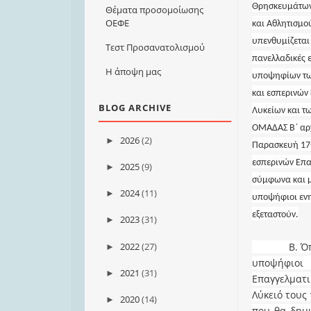
Θρησκευμάτων
Θέματα προσομοίωσης
ΟΕΦΕ
και Αθλητισμο
υπενθυμίζεται 
Τεστ Προσανατολισμού
πανελλαδικές ε
Η άποψη μας
υποψηφίων τω
και εσπερινών
BLOG ARCHIVE
Λυκείων και τ
ΟΜΑΔΑΣ Β΄ αρ
2026
(2)
►
Παρασκευή 17-
εσπερινών Επα
2025
(9)
►
σύμφωνα και μ
2024
(11)
►
υποψήφιοι ενημ
εξεταστούν.
2023
(31)
►
2022
(27)
Β. Όπως έχ
►
υποψήφιοι
2021
(31)
►
Επαγγελματι
Λύκειό τους
2020
(14)
►
που θα δημι