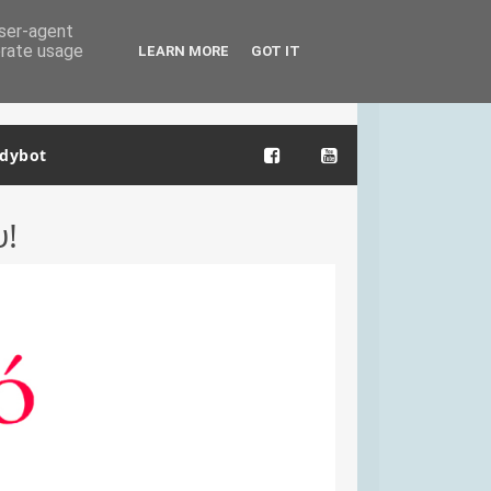
user-agent
erate usage
LEARN MORE
GOT IT
dybot
υ!