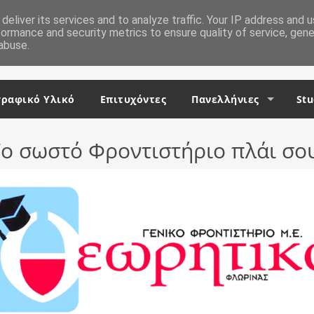
deliver its services and to analyze traffic. Your IP address and 
formance and security metrics to ensure quality of service, gen
abuse.
ραφικό Υλικό
Επιτυχόντες
Πανελλήνιες
Stu
ο σωστό Φροντιστήριο πλάι σο