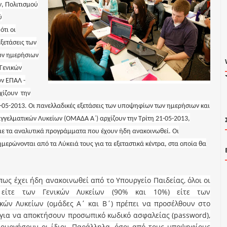
, Πολιτισμού
ύ
ότι
οι
ξετάσεις των
ν ημερήσιων
 Γενικών
ων ΕΠΑΛ -
χίζουν την
05-2013. Οι πανελλαδικές εξετάσεις των υποψηφίων των ημερήσιων και
γγελματικών Λυκείων (ΟΜΑΔΑ Α΄) αρχίζουν την Τρίτη 21-05-2013,
ε τα αναλυτικά προγράμματα που έχουν ήδη ανακοινωθεί. Οι
ερώνονται από τα Λύκειά τους για τα εξεταστικά κέντρα, στα οποία θα
ει ήδη ανακοινωθεί από το Υπουργείο Παιδείας, όλοι οι
 είτε των Γενικών Λυκείων (90% και 10%) είτε των
κών Λυκείων (ομάδες Α΄ και Β΄) πρέπει να προσέλθουν στο
 για να αποκτήσουν προσωπικό κωδικό ασφαλείας (
password
),
ουργήσουν οι ίδιοι. Παράλληλα, όσοι από τους υποψηφίους