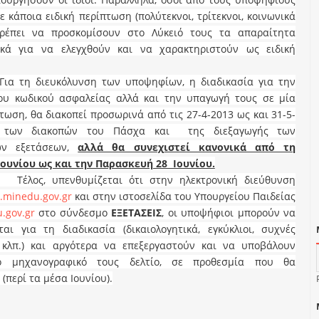
ε κάποια ειδική περίπτωση (πολύτεκνοι, τρίτεκνοι, κοινωνικά
 πρέπει να προσκομίσουν στο Λύκειό τους τα απαραίτητα
τικά για να ελεγχθούν και να χαρακτηριστούν ως ειδική
ευκόλυνση των υποψηφίων, η διαδικασία για την
ου κωδικού ασφαλείας αλλά και την υπαγωγή τους σε μία
πτωση, θα διακοπεί προσωρινά από τις 27-4-2013 ως και 31-5-
 των διακοπών του Πάσχα και της διεξαγωγής των
ών εξετάσεων,
αλλά θα συνεχιστεί κανονικά από τη
ουνίου ως και την Παρασκευή 28 Ιουνίου.
πενθυμίζεται ότι στην ηλεκτρονική διεύθυνση
.
minedu
.
gov
.
gr
και στην ιστοσελίδα του Υπουργείου Παιδείας
u
.
gov
.
gr
στο σύνδεσμο
ΕΞΕΤΑΣΕΙΣ
, οι υποψήφιοι μπορούν να
αι για τη διαδικασία (δικαιολογητικά, εγκύκλιοι, συχνές
κλπ.) και αργότερα να επεξεργαστούν και να υποβάλουν
το μηχανογραφικό τους δελτίο, σε προθεσμία που θα
(περί τα μέσα Ιουνίου).