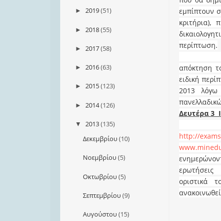
2019
(51)
εμπίπτουν σ
►
κριτήρια),
2018
(55)
►
δικαιολογη
περίπτωση.
2017
(58)
►
Για τη δι
2016
(63)
απόκτηση τ
►
ειδική περί
2015
(123)
►
2013 λόγω
πανελλαδικ
2014
(126)
►
Δευτέρα 3 Ι
2013
(135)
Τέλος, υ
▼
http
://
exams
Δεκεμβρίου
(10)
www
.
mined
Νοεμβρίου
(5)
ενημερώνοντ
ερωτήσεις 
Οκτωβρίου
(5)
οριστικά 
ανακοινωθεί 
Σεπτεμβρίου
(9)
Αυγούστου
(15)