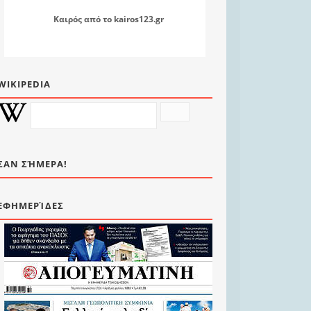
Καιρός
από το
kairos123.gr
WIKIPEDIA
ΣΑΝ ΣΉΜΕΡΑ!
ΕΦΗΜΕΡΊΔΕΣ