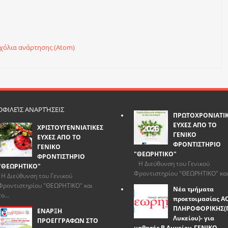
χόλια ανάρτησης (Atom)
ΦΙΛΕΊΣ ΑΝΑΡΤΉΣΕΙΣ
ΠΡΩΤΟΧΡΟΝΙΑΤΙ
ΕΥΧΕΣ ΑΠΟ ΤΟ
ΧΡΙΣΤΟΥΓΕΝΝΙΑΤΙΚΕΣ
ΓΕΝΙΚΟ
ΕΥΧΕΣ ΑΠΟ ΤΟ
ΦΡΟΝΤΙΣΤΗΡΙΟ
ΓΕΝΙΚΟ
"ΘΕΩΡΗΤΙΚΟ"
ΦΡΟΝΤΙΣΤΗΡΙΟ
Η Διεύθυνση του Γενικού
"ΘΕΩΡΗΤΙΚΟ"
Φροντιστηρίου "ΘΕΩΡΗΤΙΚΟ" και.
Η Διεύθυνση του Γενικού
Φροντιστηρίου "ΘΕΩΡΗΤΙΚΟ" και
Νέα τμήματα
το...
προετοιμασίας Α
ΠΛΗΡΟΦΟΡΙΚΗΣ(
ΕΝΑΡΞΗ
Λυκείου)- για
ΠΡΟΕΓΓΡΑΦΩΝ ΣΤΟ
μαθητές Β Λυκείου-ΓΕΝΙΚΟ