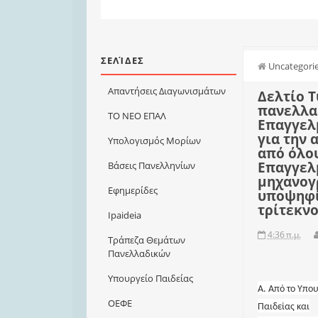
ΣΕΛΊΔΕΣ
Uncategori
Απαντήσεις Διαγωνισμάτων
Δελτίο 
πανελλα
ΤΟ ΝΕΟ ΕΠΑΛ
Επαγγελ
για την 
Υπολογισμός Μορίων
από όλου
Επαγγελ
Βάσεις Πανελληνίων
μηχανογ
Εφημερίδες
υποψηφίω
τρίτεκνο
Ιpaideia
4:36 π.μ.
Τράπεζα Θεμάτων
Πανελλαδικών
Υπουργείο Παιδείας
Α. Από το Υπο
ΟΕΦΕ
Παιδείας και