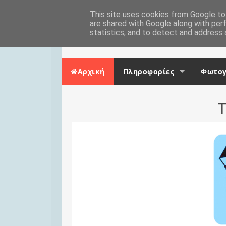
Skip to content
Αρχική
This site uses cookies from Google to 
Επικοινωνία
are shared with Google along with per
statistics, and to detect and address 
Αρχική
Πληροφορίες
Φωτογ
Τ