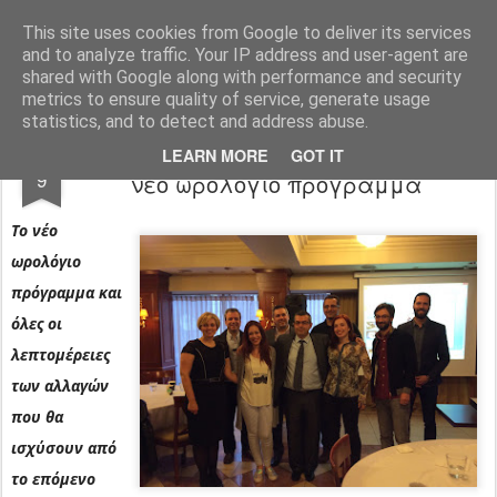
Φροντιστήριο Θεωρητικό Φλώρινας
This site uses cookies from Google to deliver its services
and to analyze traffic. Your IP address and user-agent are
Pages
shared with Google along with performance and security
metrics to ensure quality of service, generate usage
statistics, and to detect and address abuse.
ΓΥΜΝΑΣΙΟ: Ολες οι αλλαγές και το
JUN
LEARN MORE
GOT IT
9
νέο ωρολόγιο πρόγραμμα
Το νέο
ωρολόγιο
πρόγραμμα και
όλες οι
λεπτομέρειες
των αλλαγών
που θα
ισχύσουν από
το επόμενο