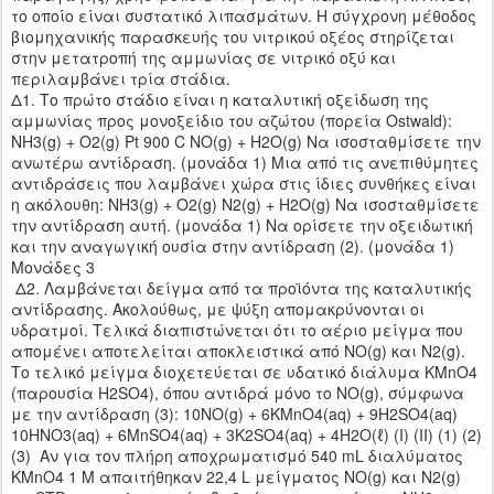
το οποίο είναι συστατικό λιπασμάτων. Η σύγχρονη μέθοδος
βιομηχανικής παρασκευής του νιτρικού οξέος στηρίζεται
στην μετατροπή της αμμωνίας σε νιτρικό οξύ και
περιλαμβάνει τρία στάδια.
Δ1. Το πρώτο στάδιο είναι η καταλυτική οξείδωση της
αμμωνίας προς μονοξείδιο του αζώτου (πορεία Ostwald):
NH3(g) + O2(g) Pt 900 C NO(g) + H2O(g) Να ισοσταθμίσετε την
ανωτέρω αντίδραση. (μονάδα 1) Μια από τις ανεπιθύμητες
αντιδράσεις που λαμβάνει χώρα στις ίδιες συνθήκες είναι
η ακόλουθη: NH3(g) + Ο2(g) N2(g) + H2O(g) Να ισοσταθμίσετε
την αντίδραση αυτή. (μονάδα 1) Να ορίσετε την οξειδωτική
και την αναγωγική ουσία στην αντίδραση (2). (μονάδα 1)
Μονάδες 3
Δ2. Λαμβάνεται δείγμα από τα προϊόντα της καταλυτικής
αντίδρασης. Ακολούθως, με ψύξη απομακρύνονται οι
υδρατμοί. Τελικά διαπιστώνεται ότι το αέριο μείγμα που
απομένει αποτελείται αποκλειστικά από NO(g) και Ν2(g).
Το τελικό μείγμα διοχετεύεται σε υδατικό διάλυμα KMnO4
(παρουσία H2SO4), όπου αντιδρά μόνο το NO(g), σύμφωνα
με την αντίδραση (3): 10NO(g) + 6KMnO4(aq) + 9H2SO4(aq)
10HNO3(aq) + 6MnSO4(aq) + 3K2SO4(aq) + 4H2O(ℓ) (Ι) (ΙΙ) (1) (2)
(3) Αν για τον πλήρη αποχρωματισμό 540 mL διαλύματος
KMnO4 1 Μ απαιτήθηκαν 22,4 L μείγματος NO(g) και Ν2(g)