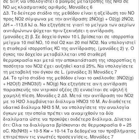
σε STP, να υπολογιστεί ο βαθμός μετατροπής της NH3 σε
ΝΟ ως κλασματικός αριθμός. Μονάδες 6
Δ3. Το δεύτερο στάδιο της μεθόδου είναι η οξείδωση του ΝΟ
προς ΝΟ2 σύμφωνα με την αντίδραση: 2ΝΟ(g) + O2(g) 2ΝΟ2,
ΔΗ = -113,6 kJ α. Να εξηγήσετε γιατί το μείγμα των αερίων
αντιδρώντων ψύχεται πριν ξεκινήσει η αντίδραση.
(μονάδες 2) β. Σε δοχείο όγκου 10 L βρίσκεται σε ισορροπία
μείγμα 10 mol ΝΟ, 10 mol O2 και 20 mol ΝΟ2. Να υπολογιστεί
η σταθερά ισορροπίας KC της αντίδρασης. (μονάδες 2) γ. Ο
όγκος του δοχείου μεταβάλλεται υπό σταθερή
θερμοκρασία και μετά την αποκατάσταση της ισορροπίας η
ποσότητα του ΝΟ2 έχει αυξηθεί κατά 25%. Να υπολογίσετε
τη μεταβολή του όγκου σε L. (μονάδες 3) Μονάδες 7
Δ4. Το τρίτο στάδιο της μεθόδου είναι το ακόλουθο: 3ΝΟ2(g)
+ Η2Ο(ℓ) 2HNO3(ℓ) + NO(g) Να εξηγήσετε αν η αντίδραση
παρασκευής του νιτρικού οξέος (5) ευνοείται σε υψηλή ή
χαμηλή πίεση. Μονάδες 2 Δ5. Μετά την αντίδραση του ΝΟ2
με το Η2Ο λαμβάνεται διάλυμα HNO3 10 Μ. Αν διαθέτετε
υδατικό διάλυμα ΝΗ3 5 Μ, να υπολογίσετε την αναλογία
όγκων με την οποία πρέπει να αναμιχθούν τα δύο
διαλύματα ώστε να προκύψει ουδέτερο διάλυμα. Δίνεται
ότι: Όλα τα διαλύματα βρίσκονται σε θερμοκρασία θ = 25
οC. Κb(NH3) = 10-5 Kw = 10-14 Tα δεδομένα του προβλήματος
επιτρέπουν τις γνωστές προσεγγίσεις. Μονάδες 7