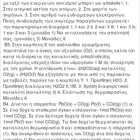
μεταξύ των ενεργειών ιοντισμού μπορεί να αποδοθεί: 1.
Στην ατομική ακτίνα των ατόμων. 2. Στο φορτίο των
πυρήνων. 3. Στον αριθμό των ενδιαμέσων ηλεκτρονίων.
Ποιος συνδυασμός των ανωτέρω παραγόντων ερμηνεύει
την παρατηρούμενη διαφορά: i. 1 και 2 ii. 2 και 3 iii. 1 και 3 iv.
1 και 2 και 3 (μονάδα 1) Να αιτιολογήσετε την απάντησή
σας. (μονάδες 3) Μονάδες 6
Β3. Στην καμπύλη Χ του ακόλουθου γραφήματος
παριστάνεται ο όγκος του οξυγόνου (Ο2), ο οποίος εκλύεται
κατά τη διάρκεια της καταλυτικής αποσύνθεσης
διαλύματος υπεροξειδίου του υδρογόνου 1 Μ σε συνάρτηση
με τον χρόνο. Η αντίδραση είναι: 2Η2Ο2(aq) καταλύτης
Ο2(g) + 2Η2Ο(ℓ) Να εξηγήσετε με ποια από τις παρακάτω
μεταβολές παράγεται η καμπύλη Υ. 1. Προσθήκη Η2Ο. 2.
Προσθήκη διαλύματος Η2Ο2 0,1Μ. 3. Χρήση διαφορετικού
καταλύτη (καταλύτης ii) 4. Ελάττωση της θερμοκρασίας.
Μονάδες 6
Β4. Δίνεται η ισορροπία: PbO(s) + CO(g) Pb(ℓ) + CO2(g) (1) α.
Σε ένα δοχείο σταθερού όγκου εισάγονται 1mol PbO(s) και
1mol CO(g). Σε ένα δεύτερο δοχείο ίδιου όγκου εισάγονται
1mol Pb(ℓ) και 1mol CO2(g). Τα δύο δοχεία θερμαίνονται σε
κατάλληλη θερμοκρασία θ και αποκαθίσταται η ισορροπία
(1). Να συγκριθούν οι ποσότητες του CO(g) στα δύο δοχεία.
(μονάδα 1) Να αιτιολογήσετε την απάντησή σας. (μονάδες