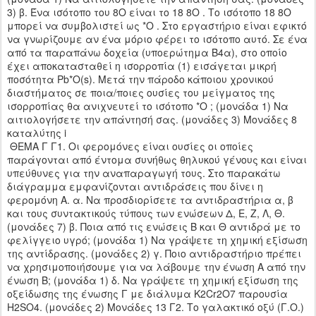
3) β. Ένα ισότοπο του 8O είναι το 18 8O . Το ισότοπο 18 8O
μπορεί να συμβολιστεί ως *O . Στο εργαστήριο είναι εφικτό
να γνωρίζουμε αν ένα μόριο φέρει το ισότοπο αυτό. Σε ένα
από τα παραπάνω δοχεία (υποερώτημα Β4α), στο οποίο
έχει αποκατασταθεί η ισορροπία (1) εισάγεται μικρή
ποσότητα Pb*O(s). Μετά την πάροδο κάποιου χρονικού
διαστήματος σε ποια/ποιες ουσίες του μείγματος της
ισορροπίας θα ανιχνευτεί το ισότοπο *O ; (μονάδα 1) Να
αιτιολογήσετε την απάντησή σας. (μονάδες 3) Μονάδες 8
καταλύτης i
ΘEΜΑ Γ Γ1. Οι φερομόνες είναι ουσίες οι οποίες
παράγονται από έντομα συνήθως θηλυκού γένους και είναι
υπεύθυνες για την αναπαραγωγή τους. Στο παρακάτω
διάγραμμα εμφανίζονται αντιδράσεις που δίνει η
φερομόνη Α. α. Να προσδιορίσετε τα αντιδραστήρια α, β
και τους συντακτικούς τύπους των ενώσεων Δ, Ε, Ζ, Λ, Θ.
(μονάδες 7) β. Ποια από τις ενώσεις Β και Θ αντιδρά με το
φελίγγειο υγρό; (μονάδα 1) Να γράψετε τη χημική εξίσωση
της αντίδρασης. (μονάδες 2) γ. Ποιο αντιδραστήριο πρέπει
να χρησιμοποιήσουμε για να λάβουμε την ένωση Α από την
ένωση Β; (μονάδα 1) δ. Να γράψετε τη χημική εξίσωση της
οξείδωσης της ένωσης Γ με διάλυμα K2Cr2O7 παρουσία
H2SO4. (μονάδες 2) Μονάδες 13 Γ2. Το γαλακτικό οξύ (Γ.Ο.)