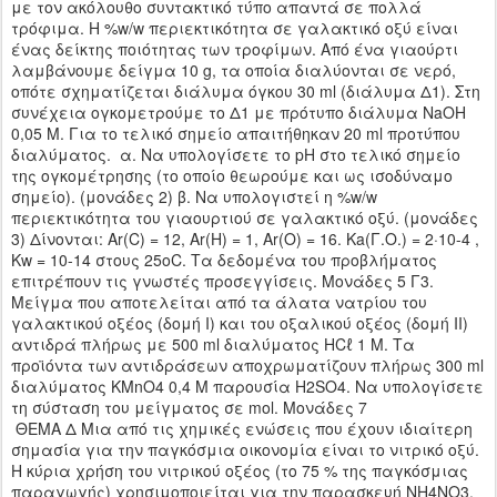
με τον ακόλουθο συντακτικό τύπο απαντά σε πολλά
τρόφιμα. Η %w/w περιεκτικότητα σε γαλακτικό οξύ είναι
ένας δείκτης ποιότητας των τροφίμων. Από ένα γιαούρτι
λαμβάνουμε δείγμα 10 g, τα οποία διαλύονται σε νερό,
οπότε σχηματίζεται διάλυμα όγκου 30 ml (διάλυμα Δ1). Στη
συνέχεια ογκομετρούμε το Δ1 με πρότυπο διάλυμα NaOH
0,05 Μ. Για το τελικό σημείο απαιτήθηκαν 20 ml προτύπου
διαλύματος. α. Να υπολογίσετε το pH στο τελικό σημείο
της ογκομέτρησης (το οποίο θεωρούμε και ως ισοδύναμο
σημείο). (μονάδες 2) β. Να υπολογιστεί η %w/w
περιεκτικότητα του γιαουρτιού σε γαλακτικό οξύ. (μονάδες
3) Δίνονται: Ar(C) = 12, Ar(H) = 1, Ar(O) = 16. Ka(Γ.Ο.) = 2·10-4 ,
Kw = 10-14 στους 25oC. Tα δεδομένα του προβλήματος
επιτρέπουν τις γνωστές προσεγγίσεις. Μονάδες 5 Γ3.
Μείγμα που αποτελείται από τα άλατα νατρίου του
γαλακτικού οξέος (δομή Ι) και του οξαλικού οξέος (δομή ΙΙ)
αντιδρά πλήρως με 500 ml διαλύματος HCℓ 1 Μ. Τα
προϊόντα των αντιδράσεων αποχρωματίζουν πλήρως 300 ml
διαλύματος KMnO4 0,4 M παρουσία H2SO4. Να υπολογίσετε
τη σύσταση του μείγματος σε mol. Μονάδες 7
ΘΕΜΑ Δ Μια από τις χημικές ενώσεις που έχουν ιδιαίτερη
σημασία για την παγκόσμια οικονομία είναι το νιτρικό οξύ.
Η κύρια χρήση του νιτρικού οξέος (το 75 % της παγκόσμιας
παραγωγής) χρησιμοποιείται για την παρασκευή NH4NO3,