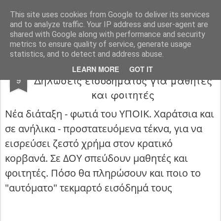
Φροντιστήριο Θεωρητικό Φλώρινας
This site uses cookies from Google to deliver its services
and to analyze traffic. Your IP address and user-agent are
Pages
shared with Google along with performance and security
metrics to ensure quality of service, generate usage
statistics, and to detect and address abuse.
Προστατευόμενα τέκνα τέλος:
FEB
LEARN MORE
GOT IT
Δηλώσεις εισοδήματος για μαθητές
9
και φοιτητές
Νέα διάταξη - φωτιά του ΥΠΟΙΚ. Χαράτσια και
σε ανήλικα - προστατευόμενα τέκνα, για να
εισρεύσει ζεστό χρήμα στον κρατικό
κορβανά. Σε ΔΟΥ σπεύδουν μαθητές και
φοιτητές. Πόσο θα πληρώσουν και ποιο το
"αυτόματο" τεκμαρτό εισόδημά τους