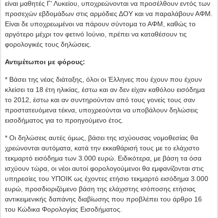
είναι μαθητές Γ' Λυκείου, υποχρεώνονται να προσέλθουν εντός των
προσεχών εβδομάδων στις αρμόδιες ΔΟΥ και να παραλάβουν ΑΦΜ.
Είναι δε υποχρεωμένοι να πάρουν σύντομα το ΑΦΜ, καθώς το
αργότερο μέχρι τον φετινό Ιούνιο, πρέπει να καταθέσουν τις
φορολογικές τους δηλώσεις.
Αντιμέτωποι με φόρους:
* Βάσει της νέας διάταξης, όλοι οι Έλληνες που έχουν που έχουν
κλείσει τα 18 έτη ηλικίας, έστω και αν δεν είχαν καθόλου εισόδημα
το 2012, έστω και αν συντηρούνταν από τους γονείς τους σαν
προστατευόμενα τέκνα, υποχρεούνται να υποβάλουν δηλώσεις
εισοδήματος για το προηγούμενο έτος.
* Οι δηλώσεις αυτές όμως, βάσει της ισχύουσας νομοθεσίας θα
χρεώνονται αυτόματα, κατά την εκκαθάρισή τους με το ελάχιστο
τεκμαρτό εισόδημα των 3.000 ευρώ. Ειδικότερα, με βάση τα όσα
ισχύουν τώρα, οι νέοι αυτοί φορολογούμενοι θα εμφανίζονται στις
υπηρεσίες του ΥΠΟΙΚ ως έχοντες ετήσιο τεκμαρτό εισόδημα 3.000
ευρώ, προσδιοριζόμενο βάση της ελάχιστης ισόποσης ετήσιας
αντικειμενικής δαπάνης διαβίωσης που προβλέπει του άρθρο 16
του Κώδικα Φορολογίας Εισοδήματος.