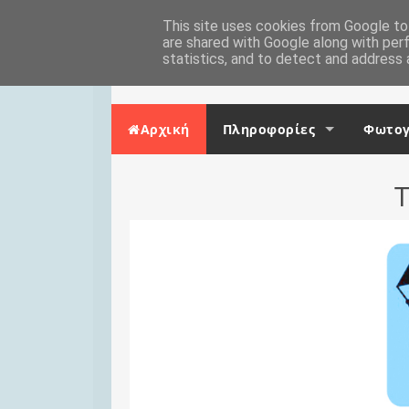
Skip to content
Αρχική
This site uses cookies from Google to 
Επικοινωνία
are shared with Google along with per
statistics, and to detect and address 
Αρχική
Πληροφορίες
Φωτογ
Τ