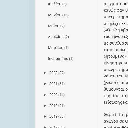
στιγμιότυπο
Ιουλίου
(3)
καθώς σαν θ
Ιουνίου
(19)
υποερώτημα 
στηρίχτηκε 
Μαΐου
(2)
(νέα ύλη κβ
του έργου ε
Απριλίου
(2)
με συνδυασμ
Μαρτίου
(1)
τάση αποκοπ
ζητούμενο (
Ιανουαρίου
(1)
κίνηση φορτ
υποερωτήματ
2022
(27)
►
νόμου του Ν
(γνωστή από 
2021
(31)
►
θυμούνται ο
2020
(14)
►
φορτίου στο
εξίσωσης και
2019
(51)
►
Θέμα Γ Το τ
2018
(55)
►
αγωγού σε Ο
2017
(58)
πηνίο) καθώ
►