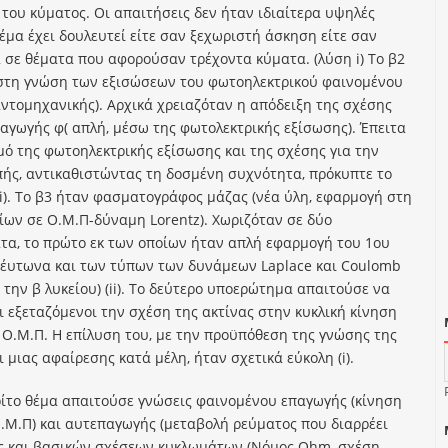
 του κύματος. Οι απαιτήσεις δεν ήταν ιδιαίτερα υψηλές
έμα έχει δουλευτεί είτε σαν ξεχωριστή άσκηση είτε σαν
σε θέματα που αφορούσαν τρέχοντα κύματα. (λύση i) Το β2
στη γνώση των εξισώσεων του φωτοηλεκτρικού φαινομένου
αντομηχανικής). Αρχικά χρειαζόταν η απόδειξη της σχέσης
ξαγωγής φ( απλή, μέσω της φωτολεκτρικής εξίσωσης). Έπειτα
ό της φωτοηλεκτρικής εξίσωσης και της σχέσης για την
ής, αντικαθιστώντας τη δοσμένη συχνότητα, πρόκυπτε το
ii). Το β3 ήταν φασματογράφος μάζας (νέα ύλη, εφαρμογή στη
ίων σε Ο.Μ.Π-δύναμη Lorentz). Χωριζόταν σε δύο
α, το πρώτο εκ των οποίων ήταν απλή εφαρμογή του 1ου
έυτωνα και των τύπων των δυνάμεων Laplace και Coulomb
την β λυκείου) (ii). To δεύτερο υποερώτημα απαιτούσε να
ι εξεταζόμενοι την σχέση της ακτίνας στην κυκλική κίνηση
 Ο.Μ.Π. Η επίλυση του, με την προϋπόθεση της γνώσης της
 μιας αφαίρεσης κατά μέλη, ήταν σχετικά εύκολη (i).
ρίτο θέμα απαιτούσε γνώσεις φαινομένου επαγωγής (κίνηση
.Μ.Π) και αυτεπαγωγής (μεταβολή ρεύματος που διαρρέει
ς και βασικών σχέσεων κυκλωμάτων (Νόμος Ohm, σχέση