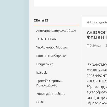
ΣΕΛΊΔΕΣ
Uncategori
Απαντήσεις Διαγωνισμάτων
ΑΞΙΟΛΟΓ
ΦΥΣΙΚΗ 
ΤΟ ΝΕΟ ΕΠΑΛ
5:26 π.μ.
Υπολογισμός Μορίων
Βάσεις Πανελληνίων
Εφημερίδες
ΣΧΟΛΙΑΣΜΟ
ΦΥΣΙΚΗΣ-ΠΑ
Ιpaideia
2023 ΦΡΟΝΤ
Τράπεζα Θεμάτων
«ΘΕΩΡΗΤΙΚΟ
Πανελλαδικών
θέματα της 
εξεταζόμενο
Υπουργείο Παιδείας
φέτος στην ύ
ΟΕΦΕ
θέματα ακολ