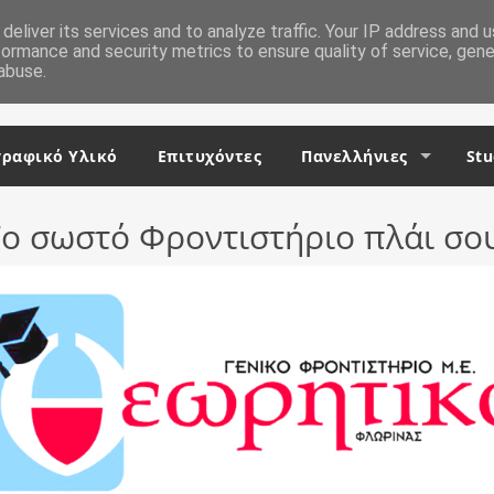
deliver its services and to analyze traffic. Your IP address and 
formance and security metrics to ensure quality of service, gen
abuse.
ραφικό Υλικό
Επιτυχόντες
Πανελλήνιες
Stu
ο σωστό Φροντιστήριο πλάι σο