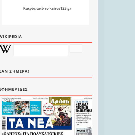
Καιρός
από το
kairos123.gr
WIKIPEDIA
ΣΑΝ ΣΉΜΕΡΑ!
ΕΦΗΜΕΡΊΔΕΣ