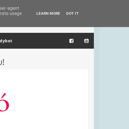
user-agent
erate usage
LEARN MORE
GOT IT
dybot
υ!