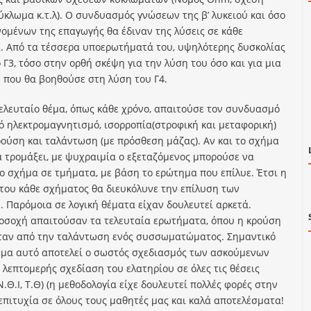
ύκλωμα κ.τ.λ). Ο συνδυασμός γνώσεων της β’ λυκειού και όσο
νομένων της επαγωγής θα έδιναν της λύσεις σε κάθε
 Από τα τέσσερα υποερωτήματά του, υψηλότερης δυσκολίας
 Γ3, τόσο στην ορθή σκέψη για την λύση του όσο και για μια
που θα βοηθούσε στη λύση του Γ4.
ελευταίο θέμα, όπως κάθε χρόνο, απαιτούσε τον συνδυασμό
 ηλεκτρομαγνητισμό, ισορροπία(στροφική και μεταφορική)
ρούση και ταλάντωση (με πρόσθεση μάζας). Αν και το σχήμα
 τρομάξει, με ψυχραιμία ο εξεταζόμενος μπορούσε να
το σχήμα σε τμήματα, με βάση το ερώτημα που επίλυε. Έτσι η
ου κάθε σχήματος θα διευκόλυνε την επίλυση των
 Παρόμοια σε λογική θέματα είχαν δουλευτεί αρκετά.
ροσοχή απαιτούσαν τα τελευταία ερωτήματα, όπου η κρούση
ταν από την ταλάντωση ενός συσσωματώματος. Σημαντικό
έμα αυτό αποτελεί ο σωστός σχεδιασμός των ασκούμενων
 λεπτομερής σχεδίαση του ελατηρίου σε όλες τις θέσεις
 Ν.Θ.Ι, Τ.Θ) (η μεθοδολογία είχε δουλευτεί πολλές φορές στην
 επιτυχία σε όλους τους μαθητές μας και καλά αποτελέσματα!