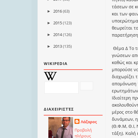
τάσεων σε κ
2016
(63)
►
και των φαι
υποερώτημα.
2015
(123)
►
θεωρείται το
2014
(126)
παρατήρηση 
►
2013
(135)
►
Θέμα Δ Το τ
γνώσεων από
καθώς και κ
WIKIPEDIA
μπορούσε να
διαχωρίζει 
απομόνωση τ
ερωτημάτων.
Ιδιαίτερη π
ακολουθούν
ΔΙΑΧΕΙΡΙΣΤΈΣ
μέρος στο θ
δυνάμεων, η
Λάζαρος
(Θ.Φ.Μ, Θ.Ι,
Προβολή
τάξη). Καλή
πλήρους