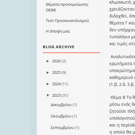
κλιμακωτά, 
Θέματα προσομοίωσης
χρειάζονταν
ΟΕΦΕ
διδαχθεί, ό
Τεστ Προσανατολισμού
θέματα Γ κα
δεν υπήρχαν
Η άποψη μας
τυπολόγιο μ
και τιμές στ
BLOG ARCHIVE
Αναλυτικότ
2026
(2)
►
ερωτήματα π
υποερώτημα 
2025
(9)
►
καθημερινό 
2024
(11)
(1.β, 2.δ, 3.β,
►
2023
(31)
▼
Θέμα Β Το θ
μέσω ενός δ
Δεκεμβρίου
(1)
ζητούσε πλή
Οκτωβρίου
(1)
υπολογιστού
και η περίοδ
Σεπτεμβρίου
(1)
η οποία θα 