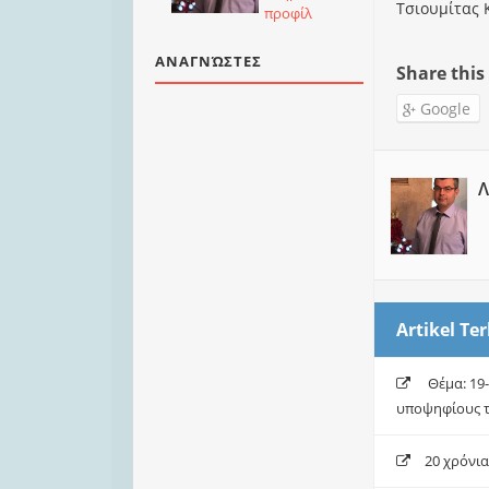
Τσιουμίτας 
προφίλ
ΑΝΑΓΝΏΣΤΕΣ
Share this
Google
Λ
Artikel Ter
Θέμα: 19-
υποψηφίους 
20 χρόνια