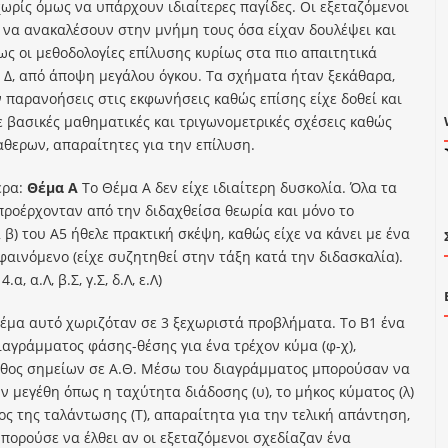
χωρίς όμως να υπάρχουν ιδιαίτερες παγίδες. Οι εξεταζόμενοι
 να ανακαλέσουν στην μνήμη τους όσα είχαν δουλέψει και
πως οι μεθοδολογίες επίλυσης κυρίως στα πιο απαιτητικά
ι Δ, από άποψη μεγάλου όγκου. Τα σχήματα ήταν ξεκάθαρα,
 παρανοήσεις στις εκφωνήσεις καθώς επίσης είχε δοθεί και
ε βασικές μαθηματικές και τριγωνομετρικές σχέσεις καθώς
αθερων, απαραίτητες για την επίλυση.
ερα:
Θέμα Α
To Θέμα Α δεν είχε ιδιαίτερη δυσκολία. Όλα τα
ροέρχονταν από την διδαχθείσα θεωρία και μόνο το
β) του Α5 ήθελε πρακτική σκέψη, καθώς είχε να κάνει με ένα
φαινόμενο (είχε συζητηθεί στην τάξη κατά την διδασκαλία).
 4.α, α.Λ, β.Σ, γ.Σ, δ.Λ, ε.Λ)
έμα αυτό χωριζόταν σε 3 ξεχωριστά προβλήματα. Το Β1 ένα
ιαγράμματος φάσης-θέσης για ένα τρέχον κύμα (φ-χ),
θος σημείων σε Α.Θ. Μέσω του διαγράμματος μπορούσαν να
ν μεγέθη όπως η ταχύτητα διάδοσης (υ), το μήκος κύματος (λ)
ος της ταλάντωσης (Τ), απαραίτητα για την τελική απάντηση,
μπορούσε να έλθει αν οι εξεταζόμενοι σχεδίαζαν ένα