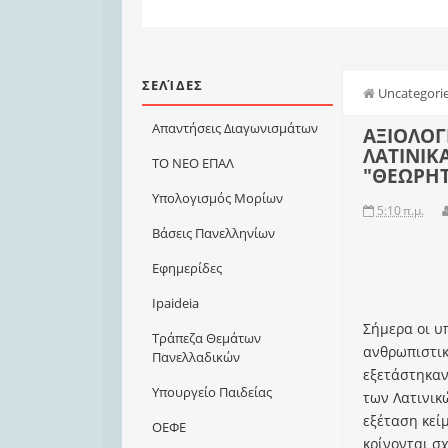
ΣΕΛΊΔΕΣ
Uncategori
Απαντήσεις Διαγωνισμάτων
ΑΞΙΟΛΟΓ
ΛΑΤΙΝΙΚ
ΤΟ ΝΕΟ ΕΠΑΛ
"ΘΕΩΡΗΤ
Υπολογισμός Μορίων
5:10 π.μ.
Βάσεις Πανελληνίων
Εφημερίδες
Ιpaideia
Σήμερα οι υ
Τράπεζα Θεμάτων
ανθρωπιστι
Πανελλαδικών
εξετάστηκα
Υπουργείο Παιδείας
των Λατινικώ
εξέταση κεί
ΟΕΦΕ
κρίνονται σ