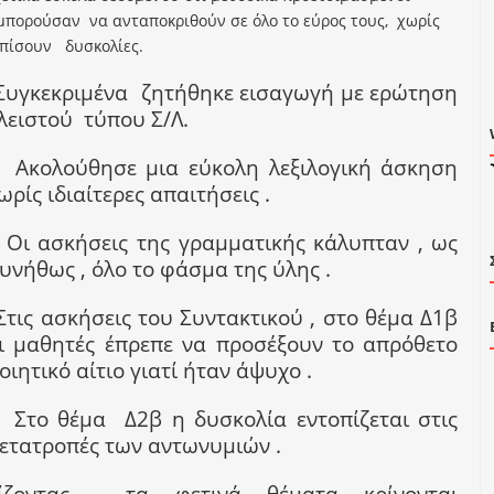
 μπορούσαν
να ανταποκριθούν σε όλο το εύρος τους,
χωρίς
ωπίσουν
δυσκολίες.
Συγκεκριμένα
ζητήθηκε εισαγωγή με ερώτηση
λειστού
τύπου Σ/Λ.
Ακολούθησε μια εύκολη λεξιλογική άσκηση
ωρίς ιδιαίτερες απαιτήσεις .
Οι ασκήσεις της γραμματικής κάλυπταν , ως
υνήθως , όλο το
φάσμα της ύλης .
Στις ασκήσεις του Συντακτικού , στο θέμα Δ1β
ι μαθητές έπρεπε να προσέξουν το απρόθετο
οιητικό αίτιο γιατί ήταν άψυχο .
Στο θέμα
Δ2β η δυσκολία εντοπίζεται στις
ετατροπές των αντωνυμιών .
ίζοντας , τα φετινά θέματα κρίνονται