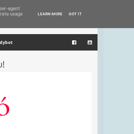
user-agent
erate usage
LEARN MORE
GOT IT
dybot
υ!