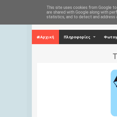
Skip to content
Αρχική
This site uses cookies from Google to 
Επικοινωνία
are shared with Google along with per
statistics, and to detect and address 
Αρχική
Πληροφορίες
Φωτογ
Τ