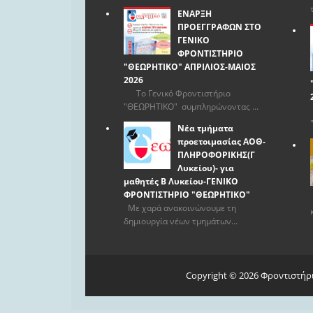
ΕΝΑΡΞΗ
ΠΡΟΕΓΓΡΑΦΩΝ ΣΤΟ
ΓΕΝΙΚΟ
ΦΡΟΝΤΙΣΤΗΡΙΟ
"ΘΕΩΡΗΤΙΚΟ" ΑΠΡΙΛΙΟΣ-ΜΑΙΟΣ
2026
Το Γενικό Φροντιστήριο
"ΘΕΩΡΗΤΙΚΟ" συμπληρώνοντας ...
Νέα τμήματα
προετοιμασίας ΑΟΘ-
ΠΛΗΡΟΦΟΡΙΚΗΣ(Γ
Λυκείου)- για
μαθητές Β Λυκείου-ΓΕΝΙΚΟ
ΦΡΟΝΤΙΣΤΗΡΙΟ "ΘΕΩΡΗΤΙΚΟ"
Με χαρά ανακοινώνουμε τη
δημιουργία νέων τμημάτων...
Copyright ©
2026
Φροντιστήρ