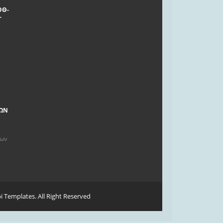
ΟΘ-
Γ
ΤΩΝ
των
i Templates
. All Right Reserved