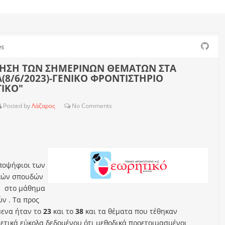
es
ΗΣΗ ΤΩΝ ΣΗΜΕΡΙΝΩΝ ΘΕΜΑΤΩΝ ΣΤΑ
Α(8/6/2023)-ΓΕΝΙΚΟ ΦΡΟΝΤΙΣΤΗΡΙΟ
ΙΚΟ"
Posted by
Λάζαρος
No
Comments
ποψήφιοι των
κών σπουδών
ν
στο μάθημα
ν . Τα προς
μενα ήταν το
23
και το
38
και τα θέματα που τέθηκαν
χετικά εύκολα δεδομένου ότι μεθοδικά προετοιμασμένοι