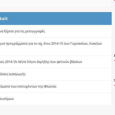
kait
 να ξέρετε για τις μετεγγραφές
ια προγράμματα για το σχ. έτος 2014-15 των Γυμνασίων, Λυκείων
ες 2014: Οι πέντε λόγοι έκρηξης των φετινών βάσεων
 βάσεις εισαγωγής
νόματα των επιτυχόντων της Φλώνας
 ευσήμων