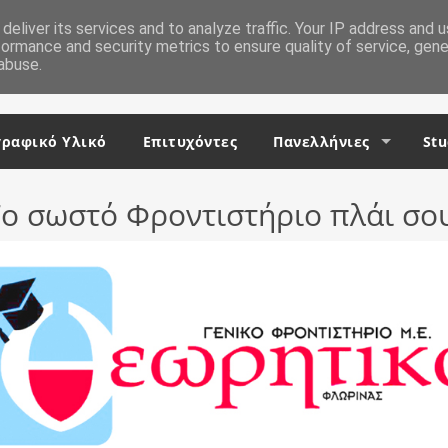
deliver its services and to analyze traffic. Your IP address and 
formance and security metrics to ensure quality of service, gen
abuse.
ραφικό Υλικό
Επιτυχόντες
Πανελλήνιες
Stu
ο σωστό Φροντιστήριο πλάι σο