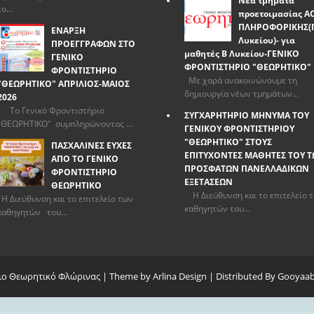
Νέα τμήματα
το...
προετοιμασίας Α
ΠΛΗΡΟΦΟΡΙΚΗΣ(
ΕΝΑΡΞΗ
Λυκείου)- για
ΠΡΟΕΓΓΡΑΦΩΝ ΣΤΟ
μαθητές Β Λυκείου-ΓΕΝΙΚΟ
ΓΕΝΙΚΟ
ΦΡΟΝΤΙΣΤΗΡΙΟ "ΘΕΩΡΗΤΙΚΟ"
ΦΡΟΝΤΙΣΤΗΡΙΟ
Με χαρά ανακοινώνουμε τη
"ΘΕΩΡΗΤΙΚΟ" ΑΠΡΙΛΙΟΣ-ΜΑΙΟΣ
δημιουργία νέων τμημάτων...
2026
Το Γενικό Φροντιστήριο
ΣΥΓΧΑΡΗΤΗΡΙΟ ΜΗΝΥΜΑ ΤΟΥ
"ΘΕΩΡΗΤΙΚΟ" συμπληρώνοντας ...
ΓΕΝΙΚΟΥ ΦΡΟΝΤΙΣΤΗΡΙΟΥ
"ΘΕΩΡΗΤΙΚΟ" ΣΤΟΥΣ
ΠΑΣΧΑΛΙΝΕΣ ΕΥΧΕΣ
ΕΠΙΤΥΧΟΝΤΕΣ ΜΑΘΗΤΕΣ ΤΟΥ 
ΑΠΟ ΤΟ ΓΕΝΙΚΟ
ΠΡΟΣΦΑΤΩΝ ΠΑΝΕΛΛΑΔΙΚΩΝ
ΦΡΟΝΤΙΣΤΗΡΙΟ
ΕΞΕΤΑΣΕΩΝ
ΘΕΩΡΗΤΙΚΟ
Η Διεύθυνση και το επιτελείο 
Η Διεύθυνση και το επιτελείο των
καθηγητών του...
καθηγητών του...
ιο Θεωρητικό Φλώρινας
| Theme by
Arlina Design
| Distributed By
Gooyaab