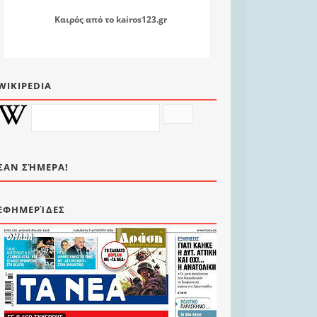
Καιρός
από το
kairos123.gr
WIKIPEDIA
ΣΑΝ ΣΉΜΕΡΑ!
ΕΦΗΜΕΡΊΔΕΣ