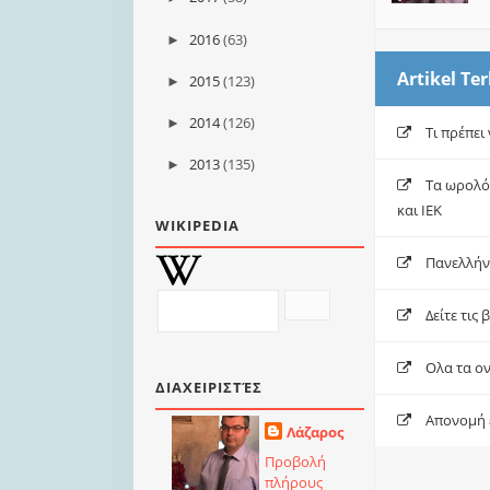
2016
(63)
►
Artikel Ter
2015
(123)
►
2014
(126)
►
Τι πρέπει
2013
(135)
►
Τα ωρολόγ
και ΙΕΚ
WIKIPEDIA
Πανελλήνι
Δείτε τις
Ολα τα ο
ΔΙΑΧΕΙΡΙΣΤΈΣ
Απονομή
Λάζαρος
Προβολή
πλήρους