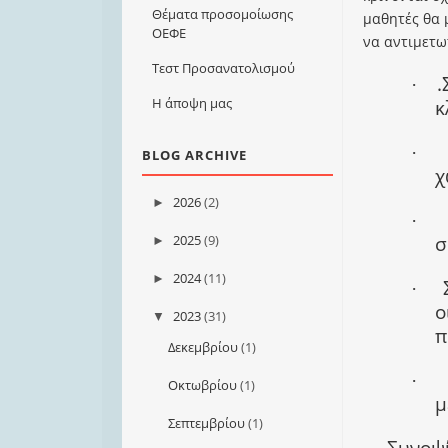
Θέματα προσομοίωσης
μαθητές θα
ΟΕΦΕ
να αντιμετ
Τεστ Προσανατολισμού
.
·
Η άποψη μας
κ
·
BLOG ARCHIVE
χ
2026
(2)
►
·
2025
(9)
σ
►
2024
(11)
►
·
ο
2023
(31)
▼
π
Δεκεμβρίου
(1)
·
Οκτωβρίου
(1)
μ
Σεπτεμβρίου
(1)
Συνοψ