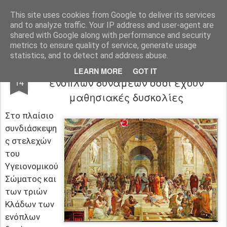
Φροντιστήριο Θεωρητικό Φλώρινας
This site uses cookies from Google to deliver its services
and to analyze traffic. Your IP address and user-agent are
Pages
shared with Google along with performance and security
metrics to ensure quality of service, generate usage
statistics, and to detect and address abuse.
Εκτός των Παραγωγικών Σχολών
AUG
LEARN MORE
GOT IT
ενόπλων δυνάμεων όσοι έχουν
14
μαθησιακές δυσκολίες
Στο πλαίσιο
συνδιάσκεψη
ς στελεχών
του
Υγειονομικού
Σώματος και
των τριών
Κλάδων των
ενόπλων