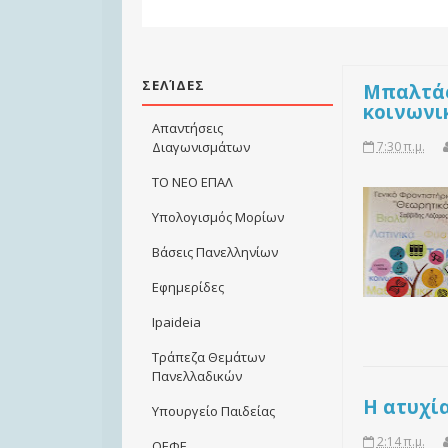
ΣΕΛΊΔΕΣ
Μπαλτάς:
κοινωνι
Απαντήσεις
7:30 π.μ.
Διαγωνισμάτων
ΤΟ ΝΕΟ ΕΠΑΛ
Υπολογισμός Μορίων
Βάσεις Πανελληνίων
Εφημερίδες
Ιpaideia
Τράπεζα Θεμάτων
Πανελλαδικών
Η ατυχία
Υπουργείο Παιδείας
2:14 π.μ.
ΟΕΦΕ