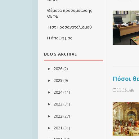
Θέματα προσομοίωσης
ΟΕΦΕ
Τεστ Προσανατολισμού
Η άποψη μας
BLOG ARCHIVE
2026
(2)
►
Πόσοι θ
2025
(9)
►
11:48 π.μ.
2024
(11)
►
2023
(31)
►
2022
(27)
►
2021
(31)
►