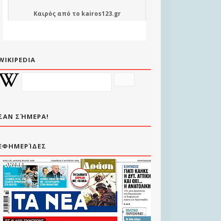
Καιρός
από το
kairos123.gr
WIKIPEDIA
ΣΑΝ ΣΉΜΕΡΑ!
ΕΦΗΜΕΡΊΔΕΣ