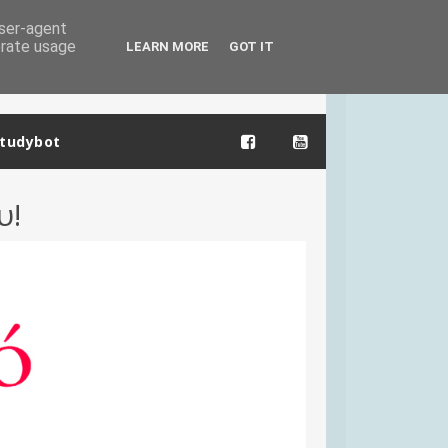
user-agent
erate usage
LEARN MORE
GOT IT
tudybot
υ!