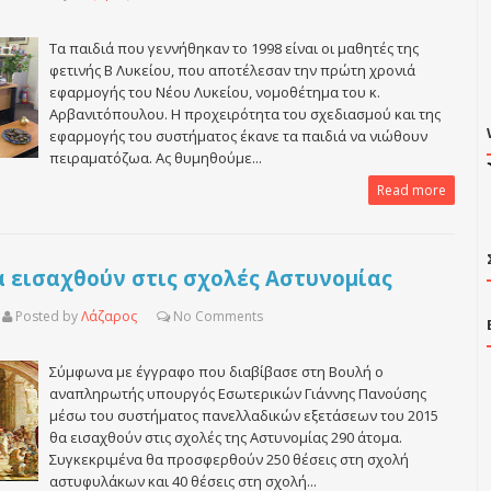
Τα παιδιά που γεννήθηκαν το 1998 είναι οι μαθητές της
φετινής Β Λυκείου, που αποτέλεσαν την πρώτη χρονιά
εφαρμογής του Νέου Λυκείου, νομοθέτημα του κ.
Αρβανιτόπουλου. Η προχειρότητα του σχεδιασμού και της
εφαρμογής του συστήματος έκανε τα παιδιά να νιώθουν
πειραματόζωα. Ας θυμηθούμε...
Read more
α εισαχθούν στις σχολές Αστυνομίας
Posted by
Λάζαρος
No
Comments
Σύμφωνα με έγγραφο που διαβίβασε στη Βουλή ο
αναπληρωτής υπουργός Εσωτερικών Γιάννης Πανούσης
μέσω του συστήματος πανελλαδικών εξετάσεων του 2015
θα εισαχθούν στις σχολές της Αστυνομίας 290 άτομα.
Συγκεκριμένα θα προσφερθούν 250 θέσεις στη σχολή
αστυφυλάκων και 40 θέσεις στη σχολή...