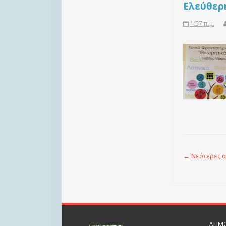
Ελεύθερη
1:57 π.μ.
← Νεότερες α
ΔΗΜΟ