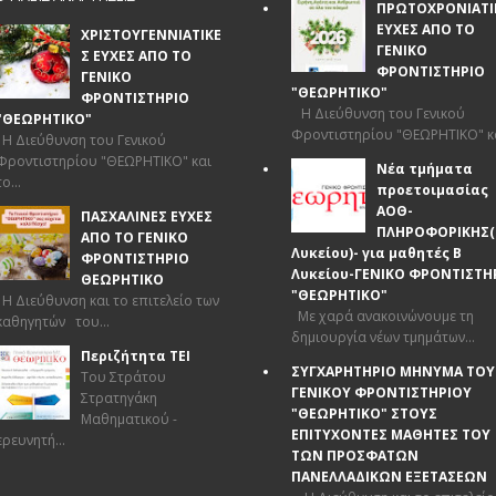
ΠΡΩΤΟΧΡΟΝΙΑΤΙ
ΕΥΧΕΣ ΑΠΟ ΤΟ
ΧΡΙΣΤΟΥΓΕΝΝΙΑΤΙΚΕ
ΓΕΝΙΚΟ
Σ ΕΥΧΕΣ ΑΠΟ ΤΟ
ΦΡΟΝΤΙΣΤΗΡΙΟ
ΓΕΝΙΚΟ
"ΘΕΩΡΗΤΙΚΟ"
ΦΡΟΝΤΙΣΤΗΡΙΟ
Η Διεύθυνση του Γενικού
"ΘΕΩΡΗΤΙΚΟ"
Φροντιστηρίου "ΘΕΩΡΗΤΙΚΟ" και
Η Διεύθυνση του Γενικού
Φροντιστηρίου "ΘΕΩΡΗΤΙΚΟ" και
Νέα τμήματα
το...
προετοιμασίας
ΑΟΘ-
ΠΑΣΧΑΛΙΝΕΣ ΕΥΧΕΣ
ΠΛΗΡΟΦΟΡΙΚΗΣ(
ΑΠΟ ΤΟ ΓΕΝΙΚΟ
Λυκείου)- για μαθητές Β
ΦΡΟΝΤΙΣΤΗΡΙΟ
Λυκείου-ΓΕΝΙΚΟ ΦΡΟΝΤΙΣΤΗ
ΘΕΩΡΗΤΙΚΟ
"ΘΕΩΡΗΤΙΚΟ"
Η Διεύθυνση και το επιτελείο των
Με χαρά ανακοινώνουμε τη
καθηγητών του...
δημιουργία νέων τμημάτων...
Περιζήτητα ΤΕΙ
ΣΥΓΧΑΡΗΤΗΡΙΟ ΜΗΝΥΜΑ ΤΟΥ
Του Στράτου
ΓΕΝΙΚΟΥ ΦΡΟΝΤΙΣΤΗΡΙΟΥ
Στρατηγάκη
"ΘΕΩΡΗΤΙΚΟ" ΣΤΟΥΣ
Mαθηματικού -
ΕΠΙΤΥΧΟΝΤΕΣ ΜΑΘΗΤΕΣ ΤΟΥ
ερευνητή...
ΤΩΝ ΠΡΟΣΦΑΤΩΝ
ΠΑΝΕΛΛΑΔΙΚΩΝ ΕΞΕΤΑΣΕΩΝ