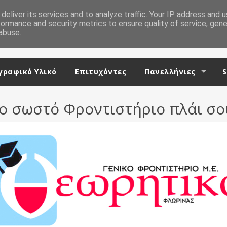
deliver its services and to analyze traffic. Your IP address and 
formance and security metrics to ensure quality of service, gen
abuse.
ραφικό Υλικό
Επιτυχόντες
Πανελλήνιες
S
ο σωστό Φροντιστήριο πλάι σο