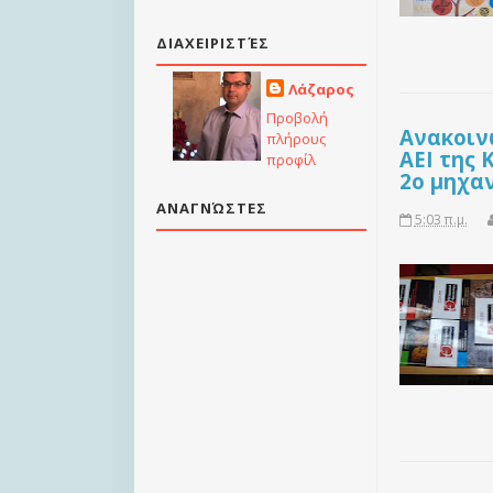
ΔΙΑΧΕΙΡΙΣΤΈΣ
Λάζαρος
Προβολή
Ανακοιν
πλήρους
ΑΕΙ της 
προφίλ
2ο μηχα
ΑΝΑΓΝΏΣΤΕΣ
5:03 π.μ.