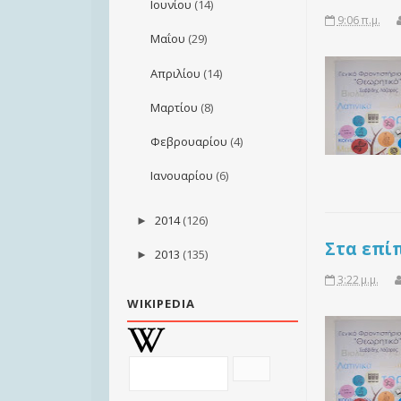
Ιουνίου
(14)
9:06 π.μ.
Μαΐου
(29)
Απριλίου
(14)
Μαρτίου
(8)
Φεβρουαρίου
(4)
Ιανουαρίου
(6)
2014
(126)
►
Στα επί
2013
(135)
►
3:22 μ.μ.
WIKIPEDIA