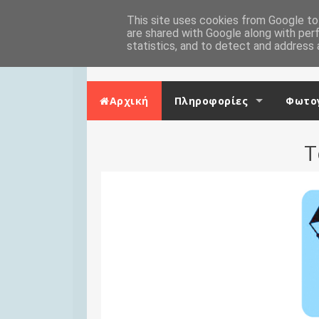
Skip to content
Αρχική
This site uses cookies from Google to 
Επικοινωνία
are shared with Google along with per
statistics, and to detect and address 
Αρχική
Πληροφορίες
Φωτογ
Τ