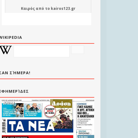
Καιρός
από το
kairos123.gr
WIKIPEDIA
ΣΑΝ ΣΉΜΕΡΑ!
ΕΦΗΜΕΡΊΔΕΣ