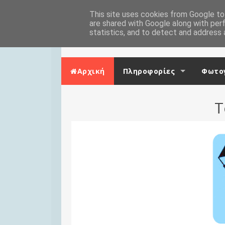
Skip to content
Αρχική
This site uses cookies from Google to 
Επικοινωνία
are shared with Google along with per
statistics, and to detect and address 
Αρχική
Πληροφορίες
Φωτογ
Τ