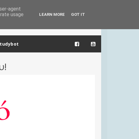
user-agent
erate usage
LEARN MORE
GOT IT
tudybot
υ!