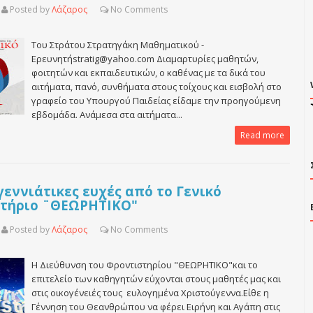
Posted by
Λάζαρος
No
Comments
Του Στράτου Στρατηγάκη Μαθηματικού -
Ερευνητήstratig@yahoo.com Διαμαρτυρίες μαθητών,
φοιτητών και εκπαιδευτικών, ο καθένας με τα δικά του
αιτήματα, πανό, συνθήματα στους τοίχους και εισβολή στο
γραφείο του Υπουργού Παιδείας είδαμε την προηγούμενη
εβδομάδα. Ανάμεσα στα αιτήματα...
Read more
εννιάτικες ευχές από το Γενικό
τήριο ¨ΘΕΩΡΗΤΙΚΟ"
Posted by
Λάζαρος
No
Comments
Η Διεύθυνση του Φροντιστηρίου "ΘΕΩΡΗΤΙΚΟ"και το
επιτελείο των καθηγητών εύχονται στους μαθητές μας και
στις οικογένειές τους ευλογημένα Χριστούγεννα.Είθε η
Γέννηση του Θεανθρώπου να φέρει Ειρήνη και Αγάπη στις