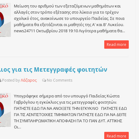
Μείωση του αριθμού των εξεταζόμενων μαθημάτων και
αλλαγές στον τρόπο εξέτασης στο λύκειο για το τρέχον
σχολικό έτος, ανακοίνωσε το υπουργείο Παιδείας. Σε ποια
μαθήματα θα εξετάζονται οι μαθητές της Α' και Β' Λυκείου.
news24711 Οκτωβρίου 2018 19:10 Λιγότερα μαθήματα θα...
Read more
λιος για τις Μετεγγραφές φοιτητών
Posted by
Λάζαρος
No
Comments
Υπογράφηκε σήμερα από τον υπουργό Παιδείας Κώστα
Γαβρόγλου η εγκύκλιος για τις μετεγγραφές φοιτητών.
ΠΑΤΗΣΤΕ ΕΔΩ ΓΙΑ ΝΑ ΑΝΟΙΞΕΤΕ ΤΗΝ ΕΓΚΥΚΛΙΟ ΠΑΤΗΣΤΕ ΕΔΩ
ΓΙΑ ΤΙΣ ΑΣΝΤΙΣΤΟΙΧΙΕΣ ΤΜΗΜΑΤΩΝ ΠΑΤΗΣΤΕ ΕΔΩ ΓΙΑ ΝΑ ΔΕΙΤΕ
ΤΗ ΣΥΜΠΛΗΡΩΜΑΤΙΚΗ ΑΠΟΦΑΣΗ ΓΙΑ ΤΟ ΠΑΝ ΔΥΤ. ΑΤΤΙΚΗΣ
Οι...
Read more