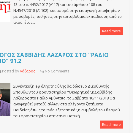
13 του ν. 4452/2017 (Α’ 17) και του άρθρου 108 του
Ν.4547/2018 (Α’ 102) και αφορά στην εισαγωγή υποψηφίων
με σοβαρές παθήσεις στην τριτοβάθμια εκπαίδευση από το
ακαδ. έτος...
Read more
ΟΓΟΣ ΣΑΒΒΙΔΗΣ ΛΑΖΑΡΟΣ ΣΤΟ "ΡΑΔΙΟ
Ο" 91.2
Posted by
Λάζαρος
No
Comments
Συνέντευξη εφ όλης της ύλης θα δώσει ο Διευθυντής
Σπουδών του φροντιστηρίου "Θεωρητικό",κ.Σαββίδης
Λάζαρος στο Ράδιο Αμύνταιο, το Σάββατο 10/11/2018.Θα
αναφερθεί μεταξύ άλλων στα φλέγοντα ζητήματα
Παιδείας,όπως το "νέο εξεταστικό",η συμβολή του θεσμού
του φροντιστηρίου στην πνευματική...
Read more