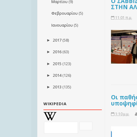
Ο ΣΑΒΒΙ
Μαρτίου
(9)
ΣΤΗΝ Α
Φεβρουαρίου
(5)
11:01 π.μ.
Ιανουαρίου
(5)
2017
(58)
►
2016
(63)
►
2015
(123)
►
2014
(126)
►
2013
(135)
►
Οι παθή
υποψηφί
WIKIPEDIA
1:10 μ.μ.