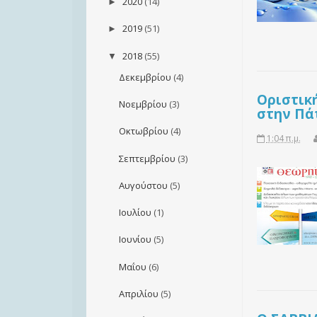
2020
(14)
►
2019
(51)
►
2018
(55)
▼
Δεκεμβρίου
(4)
Οριστικ
Νοεμβρίου
(3)
στην Πά
Οκτωβρίου
(4)
1:04 π.μ.
Σεπτεμβρίου
(3)
Αυγούστου
(5)
Ιουλίου
(1)
Ιουνίου
(5)
Μαΐου
(6)
Απριλίου
(5)