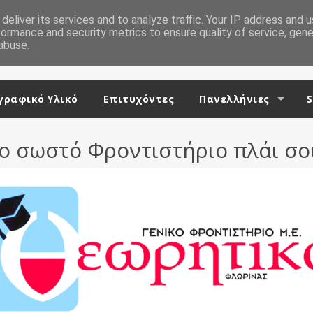
deliver its services and to analyze traffic. Your IP address and 
formance and security metrics to ensure quality of service, gen
abuse.
ραφικό Υλικό
Επιτυχόντες
Πανελλήνιες
S
ο σωστό Φροντιστήριο πλάι σο