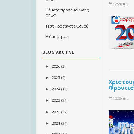
12:20 π.μ.
Θέματα προσομοίωσης
ΟΕΦΕ
Τεστ Προσανατολισμού
Η άποψη μας
BLOG ARCHIVE
2026
(2)
►
2025
(9)
►
Χριστουγ
Φροντισ
2024
(11)
►
10:05 π.μ.
2023
(31)
►
2022
(27)
►
2021
(31)
►