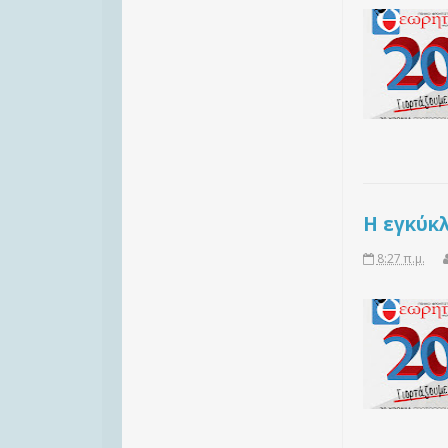
Η εγκύκ
8:27 π.μ.