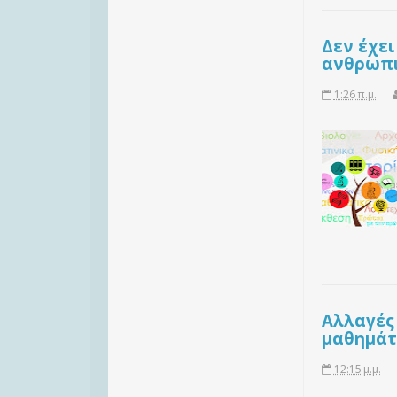
Δεν έχει
ανθρωπι
1:26 π.μ.
Αλλαγές 
μαθημάτ
12:15 μ.μ.