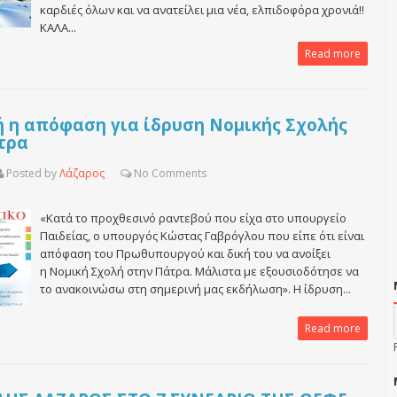
καρδιές όλων και να ανατείλει μια νέα, ελπιδοφόρα χρονιά!!
ΚΑΛΑ...
Read more
ή η απόφαση για ίδρυση Νομικής Σχολής
τρα
Posted by
Λάζαρος
No
Comments
«Κατά το προχθεσινό ραντεβού που είχα στο υπουργείο
Παιδείας, ο υπουργός Κώστας Γαβρόγλου που είπε ότι είναι
απόφαση του Πρωθυπουργού και δική του να ανοίξει
η Νομική Σχολή στην Πάτρα. Μάλιστα με εξουσιοδότησε να
το ανακοινώσω στη σημερινή μας εκδήλωση». Η ίδρυση...
Read more