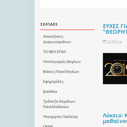
ΣΕΛΊΔΕΣ
ΕΥΧΕΣ Γ
"ΘΕΩΡΗ
Απαντήσεις
12:16 π.μ.
Διαγωνισμάτων
ΤΟ ΝΕΟ ΕΠΑΛ
Υπολογισμός Μορίων
Βάσεις Πανελληνίων
Εφημερίδες
Ιpaideia
Τράπεζα Θεμάτων
Πανελλαδικών
Λύκειο: 
Υπουργείο Παιδείας
μαθαίνο
ΟΕΦΕ