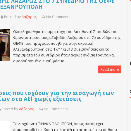
ΔΗΣ ΛΑΖΑΡΟΣ ΣΤΟ 7 ΣΥΝΕΔΡΙΟ ΤΗΣ ΟΕΦΕ
ΛΕΞΑΝΡΟΥΠΟΛΗ
Posted by
Λάζαρος
No
Comments
Ολοκληρώθηκε η συμμετοχή του Διευθυντή Σπουδών του
Φροντιστηρίου μας,κ.Σαββίδη Λάζαρου στο 7ο συνέδριο της
ΟΕΦΕ που πραγματοποιήθηκε στην ακριτική
Αλεξανδρούπολη στις 17/11/2018.Οι εισηγήσεις και τα
πορίσματα του συνεδρίου ήταν άκρως ενδιαφέροντα και
αφορούσαν ένα ευρύ φάσμα...
Read more
σεις που ισχύουν για την εισαγωγή των
ων στα ΑΕΙ χωρίς εξετάσεις
Posted by
Λάζαρος
No
Comments
Τον ισχύοντα ΠΙΝΑΚΑ ΠΑΘΗΣΕΩΝ, όπως αυτός έχει
διαμορφωθεί με βάση τις διατάξεις της παρ. 1 του άρθρου