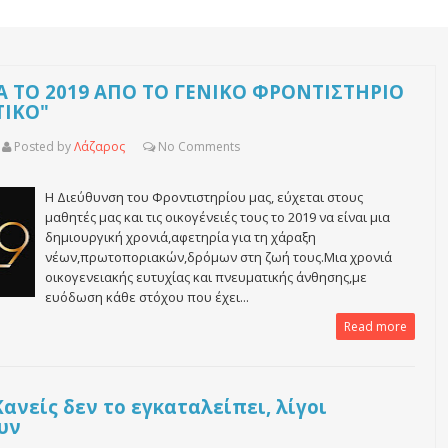
ΙΑ ΤΟ 2019 ΑΠΟ ΤΟ ΓΕΝΙΚΟ ΦΡΟΝΤΙΣΤΗΡΙΟ
ΤΙΚΟ"
Posted by
Λάζαρος
No
Comments
Η Διεύθυνση του Φροντιστηρίου μας, εύχεται στους
μαθητές μας και τις οικογένειές τους το 2019 να είναι μια
δημιουργική χρονιά,αφετηρία για τη χάραξη
νέων,πρωτοποριακών,δρόμων στη ζωή τους.Μια χρονιά
οικογενειακής ευτυχίας και πνευματικής άνθησης,με
ευόδωση κάθε στόχου που έχει...
Read more
Κανείς δεν το εγκαταλείπει, λίγοι
υν