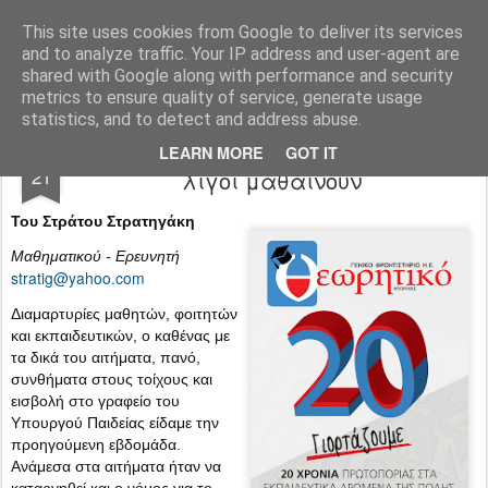
Φροντιστήριο Θεωρητικό Φλώρινας
This site uses cookies from Google to deliver its services
and to analyze traffic. Your IP address and user-agent are
Pages
shared with Google along with performance and security
metrics to ensure quality of service, generate usage
statistics, and to detect and address abuse.
Λύκειο: Κανείς δεν το εγκαταλείπει,
DEC
LEARN MORE
GOT IT
21
λίγοι μαθαίνουν
Του Στράτου Στρατηγάκη
Μαθηματικού - Ερευνητή
stratig@yahoo.com
Διαμαρτυρίες μαθητών, φοιτητών
και εκπαιδευτικών, ο καθένας με
τα δικά του αιτήματα, πανό,
συνθήματα στους τοίχους και
εισβολή στο γραφείο του
Υπουργού Παιδείας είδαμε την
προηγούμενη εβδομάδα.
Ανάμεσα στα αιτήματα ήταν να