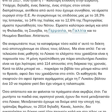
6% το 2017, που ήταν η 7
καλύτερη επίδοση στην Ευρώπη.
Υπάρχει, δηλαδή, ένας δείκτης, ένας στόχος στον οποίο
διαπρέπουμε, αντίθετα από αυτό που έχουμε συνηθίσει, να είμαστε
ουραγοί στην Ε.Ε. Αν συγκρίνουμε τις επιδόσεις μας με το 18,3%
της Ισπανίας, το 14% της Ιταλίας και το 12,6% της Πορτογαλίας
είμαστε πρωταθλητές του Νότου. Είμαστε καλύτεροι ακόμη και από
Γερμανία,
Γαλλία
τη Φινλανδία, τη Σουηδία, τη
τη
και το
Ηνωμένο Βασίλειο. Απίστευτο.
Θα αναρωτιέστε πως τα καταφέραμε τόσο καλά σ’ αυτό το δείκτη
ενώ αποτυγχάνουμε σε όλους τους άλλους. Μα είναι απλό: Για να
τελειώσει ένας μαθητής το Λύκειο το ελάχιστο που χρειάζεται είναι η
παρουσία του. Η μόνη προϋπόθεση για πάρει απολυτήριο Λυκείου
είναι να έχει λιγότερες από 114 απουσίες στη διάρκεια της χρονιάς.
Κατά τα άλλα μπορεί να… παρκάρει τα βιβλία του μόνιμα κάτω από
το θρανίο, αφού δεν του χρειάζονται στο σπίτι. Οι καθηγητές θα
σκεφτούν ότι αφού έφτασε αγράμματος μέχρι τη Γ Λυκείου βάλτου
ένα 10 να περάσει γιατί δεν έχει νόημα η ταλαιπωρία.
Όσο απίστευτο και αν φαίνεται τα πράγματα είναι ακριβώς έτσι. Για
ρωτήστε τα παιδιά σας αγαπητοί γονείς έχουν δει ποτέ μετεξεταστέο
στο Λύκειο; Μετεξεταστέο έχουμε να δούμε από την εποχή της
τράπεζας θεμάτων, το 2014 δηλαδή. Κανείς, λοιπόν, δεν
εγκαταλείπει το Λύκειο γιατί όλοι περνούν καλά και στο τέλος με τη