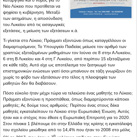
καταργηθεί και ο νόμος για το
Νέο Λύκειο που προτίθεται να
ψηφίσει η κυβέρνηση. Μεταξύ
των αιτημάτων, η αποσύνδεση
του Λυκείου από τις εισαγωγικές
εξετάσεις, η μείωση των εξετάσεων κ.ά.
Τι γίνεται στο Λύκειο; Πράγματι εξοντώνει όπως καταγγέλλουν οι
διαμαρτυρόμενοι; Το Υπουργείο Παιδείας μείωσε τον αριθμό των
γραπτώς εξεταζομένων μαθημάτων τον Ιούνιο σε 8 στην Α Λυκείου,
6 στη Β Λυκείου και 4 στη Γ Λυκείου, από περίπου 15 εξεταζόμενα
σε κάθε τάξη. Αυτό είχε ως αποτέλεσμα τον ξεσηκωμό των
επιστημονικών ενώσεων γιατί όσοι μπαίνουν σε τάξη γνωρίζουν ότι
χωρίς το φόβο των εξετάσεων στο τέλος η πλειοψηφία των
μαθητών δεν θα διαβάσουν.
Πόσο εύκολο ήταν μέχρι τώρα να τελειώσει ένας μαθητής το Λύκειο;
Πράγματι εξοντώνει η προσπάθεια, όπως διαμαρτύρονται κάποιοι
μαθητές; Ας δούμε τους αριθμούς: Περίπου ένας στους δέκα
μαθητές εγκαταλείπουν το Λύκειο στην Ευρωπαϊκή Ένωση. Αυτός
ήταν και ο στόχος που έθεσε η Ευρωπαϊκή Επιτροπή για το 2020.
Στον πίνακα 1 βλέπουμε ότι στην Ελλάδα της κρίσης η εγκατάλειψη
του σχολείου μειώθηκε από το 14,4% που ήταν το 2008 στο μόλις
η