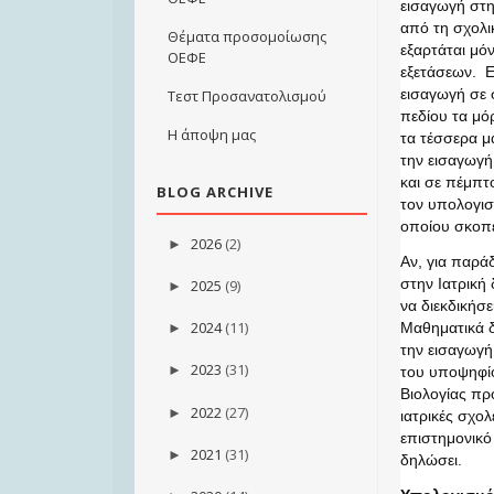
εισαγωγή στη
από τη σχολι
Θέματα προσομοίωσης
εξαρτάται μό
ΟΕΦΕ
εξετάσεων. Επ
εισαγωγή σε 
Τεστ Προσανατολισμού
πεδίου τα μό
Η άποψη μας
τα τέσσερα μ
την εισαγωγή
και σε πέμπτ
BLOG ARCHIVE
τον υπολογισ
οποίου σκοπε
2026
(2)
►
Αν, για παρά
στην Ιατρική
2025
(9)
►
να διεκδικήσε
2024
(11)
Μαθηματικά δ
►
την εισαγωγή
2023
(31)
►
του υποψηφίο
Βιολογίας πρ
2022
(27)
►
ιατρικές σχο
επιστημονικό
2021
(31)
►
δηλώσει.