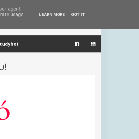
user-agent
erate usage
LEARN MORE
GOT IT
tudybot
υ!