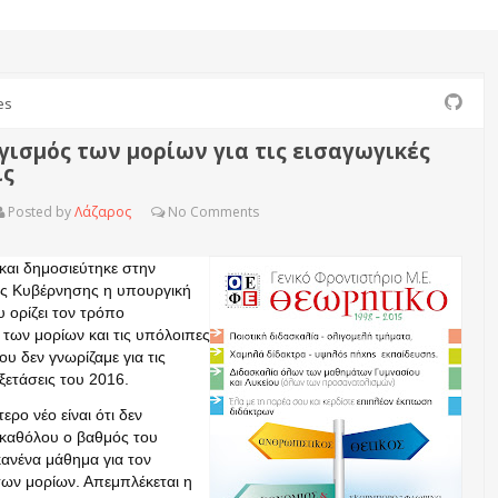
es
γισμός των μορίων για τις εισαγωγικές
ις
Posted by
Λάζαρος
No
Comments
αι δημοσιεύτηκε στην
ης Κυβέρνησης η υπουργική
ορίζει τον τρόπο
των μορίων και τις υπόλοιπες
ου δεν γνωρίζαμε για τις
ξετάσεις του 2016.
ερο νέο είναι ότι δεν
 καθόλου ο βαθμός του
κανένα μάθημα για τον
ων μορίων. Απεμπλέκεται η