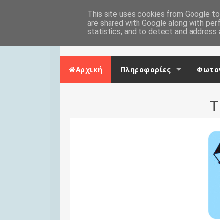
Skip to content
Αρχική
This site uses cookies from Google to 
Επικοινωνία
are shared with Google along with per
statistics, and to detect and address 
Αρχική
Πληροφορίες
Φωτογ
Τ