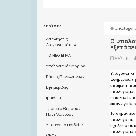
ΣΕΛΊΔΕΣ
Uncategori
Απαντήσεις
Ο υπολο
Διαγωνισμάτων
εξετάσε
ΤΟ ΝΕΟ ΕΠΑΛ
4:49 π.μ.
Υπολογισμός Μορίων
Υπογράφηκε κ
Βάσεις Πανελληνίων
Εφημερίδα τ
απόφαση που 
Εφημερίδες
υπολογισμού 
διαδικασίες π
Ιpaideia
εισαγωγικές ε
Τράπεζα Θεμάτων
Το σημαντικότ
Πανελλαδικών
υπολογίζεται
Υπουργείο Παιδείας
σχολείου σε 
υπολογισμό τ
ΟΕΦΕ