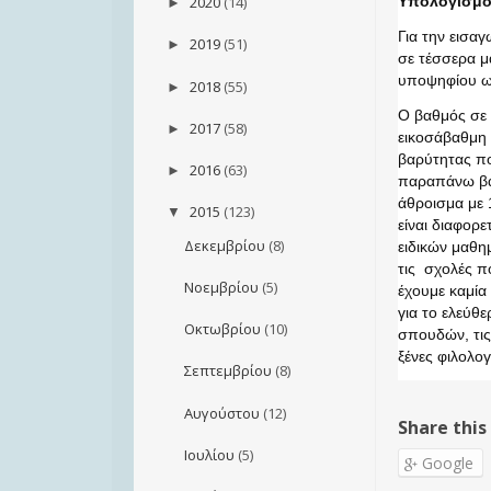
2020
(14)
Υπολογισμό
►
Για την εισαγ
2019
(51)
►
σε τέσσερα μ
υποψηφίου ω
2018
(55)
►
Ο βαθμός σε 
2017
(58)
►
εικοσάβαθμη 
βαρύτητας πο
2016
(63)
►
παραπάνω βαθ
άθροισμα με 
2015
(123)
▼
είναι διαφορε
Δεκεμβρίου
(8)
ειδικών μαθη
τις σχολές π
Νοεμβρίου
(5)
έχουμε καμία 
για το ελεύθ
Οκτωβρίου
(10)
σπουδών, τις
ξένες φιλολογ
Σεπτεμβρίου
(8)
Αυγούστου
(12)
Share this
Ιουλίου
(5)
Google