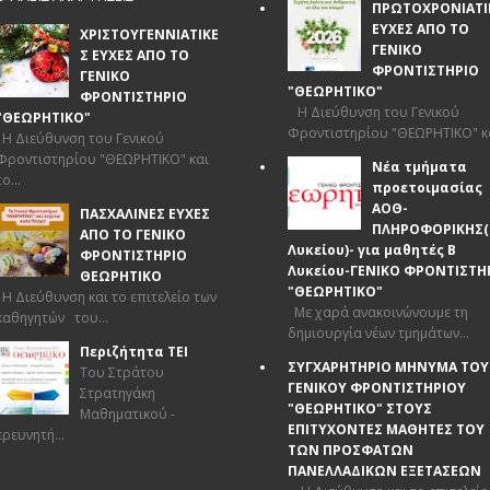
ΠΡΩΤΟΧΡΟΝΙΑΤΙ
ΕΥΧΕΣ ΑΠΟ ΤΟ
ΧΡΙΣΤΟΥΓΕΝΝΙΑΤΙΚΕ
ΓΕΝΙΚΟ
Σ ΕΥΧΕΣ ΑΠΟ ΤΟ
ΦΡΟΝΤΙΣΤΗΡΙΟ
ΓΕΝΙΚΟ
"ΘΕΩΡΗΤΙΚΟ"
ΦΡΟΝΤΙΣΤΗΡΙΟ
Η Διεύθυνση του Γενικού
"ΘΕΩΡΗΤΙΚΟ"
Φροντιστηρίου "ΘΕΩΡΗΤΙΚΟ" και
Η Διεύθυνση του Γενικού
Φροντιστηρίου "ΘΕΩΡΗΤΙΚΟ" και
Νέα τμήματα
το...
προετοιμασίας
ΑΟΘ-
ΠΑΣΧΑΛΙΝΕΣ ΕΥΧΕΣ
ΠΛΗΡΟΦΟΡΙΚΗΣ(
ΑΠΟ ΤΟ ΓΕΝΙΚΟ
Λυκείου)- για μαθητές Β
ΦΡΟΝΤΙΣΤΗΡΙΟ
Λυκείου-ΓΕΝΙΚΟ ΦΡΟΝΤΙΣΤΗ
ΘΕΩΡΗΤΙΚΟ
"ΘΕΩΡΗΤΙΚΟ"
Η Διεύθυνση και το επιτελείο των
Με χαρά ανακοινώνουμε τη
καθηγητών του...
δημιουργία νέων τμημάτων...
Περιζήτητα ΤΕΙ
ΣΥΓΧΑΡΗΤΗΡΙΟ ΜΗΝΥΜΑ ΤΟΥ
Του Στράτου
ΓΕΝΙΚΟΥ ΦΡΟΝΤΙΣΤΗΡΙΟΥ
Στρατηγάκη
"ΘΕΩΡΗΤΙΚΟ" ΣΤΟΥΣ
Mαθηματικού -
ΕΠΙΤΥΧΟΝΤΕΣ ΜΑΘΗΤΕΣ ΤΟΥ
ερευνητή...
ΤΩΝ ΠΡΟΣΦΑΤΩΝ
ΠΑΝΕΛΛΑΔΙΚΩΝ ΕΞΕΤΑΣΕΩΝ