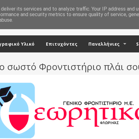
deliver its services and to analyze traffic. Your IP address and 
formance and security metrics to ensure quality of service, gen
abuse.
ραφικό Υλικό
Επιτυχόντες
Πανελλήνιες
S
ο σωστό Φροντιστήριο πλάι σο