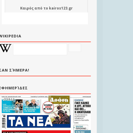
Καιρός
από το
kairos123.gr
WIKIPEDIA
ΣΑΝ ΣΉΜΕΡΑ!
ΕΦΗΜΕΡΊΔΕΣ