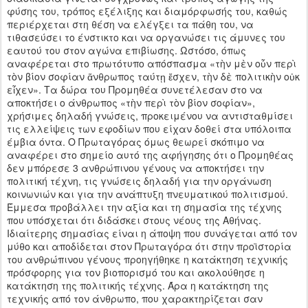
φύσης του, τρόπος εξέλιξης και διαμόρφωσής του, καθώς
περιέρχεται στη θέση να ελέγξει τα πάθη του, να
τιθασεύσει το ένστικτο και να οργανώσει τις άμυνες του
εαυτού του στον αγώνα επιβίωσης. Ωστόσο, όπως
αναφέρεται στο πρωτότυπο απόσπασμα «τὴν μὲν οὖν περὶ
τὸν βίον σοφίαν ἄνθρωπος ταύτῃ ἔσχεν, τὴν δὲ πολιτικὴν οὐκ
εἶχεν». Τα δώρα του Προμηθέα συνετέλεσαν στο να
αποκτήσει ο άνθρωπος «τὴν περὶ τὸν βίον σοφίαν»,
χρήσιμες δηλαδή γνώσεις, προκειμένου να αντισταθμίσει
τις ελλείψεις των εφοδίων που είχαν δοθεί στα υπόλοιπα
έμβια όντα. Ο Πρωταγόρας όμως θεωρεί σκόπιμο να
αναφέρει στο σημείο αυτό της αφήγησης ότι ο Προμηθέας
δεν μπόρεσε 3 ανθρώπινου γένους να αποκτήσει την
πολιτική τέχνη, τις γνώσεις δηλαδή για την οργάνωση
κοινωνιών και για την ανάπτυξη πνευματικού πολιτισμού.
Έμμεσα προβάλλει την αξία και τη σημασία της τέχνης
που υπόσχεται ότι διδάσκει στους νέους της Αθήνας.
Ιδιαίτερης σημασίας είναι η άποψη που συνάγεται από τον
μύθο και αποδίδεται στον Πρωταγόρα ότι στην προϊστορία
του ανθρώπινου γένους προηγήθηκε η κατάκτηση τεχνικής
πρόσφορης για τον βιοπορισμό του και ακολούθησε η
κατάκτηση της πολιτικής τέχνης. Άρα η κατάκτηση της
τεχνικής από τον άνθρωπο, που χαρακτηρίζεται σαν