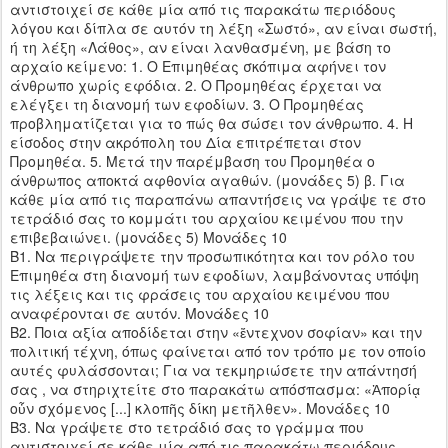
αντιστοιχεί σε κάθε μία από τις παρακάτω περιόδους
λόγου και δίπλα σε αυτόν τη λέξη «Σωστό», αν είναι σωστή,
ή τη λέξη «Λάθος», αν είναι λανθασμένη, με βάση το
αρχαίο κείμενο: 1. Ο Επιμηθέας σκόπιμα αφήνει τον
άνθρωπο χωρίς εφόδια. 2. Ο Προμηθέας έρχεται να
ελέγξει τη διανομή των εφοδίων. 3. Ο Προμηθέας
προβληματίζεται για το πώς θα σώσει τον άνθρωπο. 4. Η
είσοδος στην ακρόπολη του Δία επιτρέπεται στον
Προμηθέα. 5. Μετά την παρέμβαση του Προμηθέα ο
άνθρωπος αποκτά αφθονία αγαθών. (μονάδες 5) β. Για
κάθε μία από τις παραπάνω απαντήσεις να γράψε τε στο
τετράδιό σας το κομμάτι του αρχαίου κειμένου που την
επιβεβαιώνει. (μονάδες 5) Μονάδες 10
Β1. Να περιγράψετε την προσωπικότητα και τον ρόλο του
Επιμηθέα στη διανομή των εφοδίων, λαμβάνοντας υπόψη
τις λέξεις και τις φράσεις του αρχαίου κειμένου που
αναφέρονται σε αυτόν. Μονάδες 10
Β2. Ποια αξία αποδίδεται στην «ἔντεχνον σοφίαν» και την
πολιτική τέχνη, όπως φαίνεται από τον τρόπο με τον οποίο
αυτές φυλάσσονται; Για να τεκμηριώσετε την απάντησή
σας , να στηριχτείτε στο παρακάτω απόσπασμα: «Ἀπορίᾳ
οὖν σχόμενος [...] κλοπῆς δίκη μετῆλθεν». Μονάδες 10
Β3. Να γράψετε στο τετράδιό σας το γράμμα που
αντιστοιχεί σε κάθε μία από τις παρακάτω περιόδους