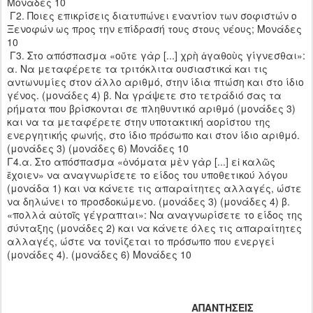
Μονάδες 10
Γ2. Ποιες επικρίσεις διατυπώνει εναντίον των σοφιστών ο
Ξενοφών ως προς την επίδρασή τους στους νέους; Μονάδες
10
Γ3. Στο απόσπασμα «οὔτε γὰρ [...] χρὴ ἀγαθοὺς γίγνεσθαι»:
α. Να μεταφέρετε τα τριτόκλιτα ουσιαστικά και τις
αντωνυμίες στον άλλο αριθμό, στην ίδια πτώση και στο ίδιο
γένος. (μονάδες 4) β. Να γράψετε στο τετράδιό σας τα
ρήματα που βρίσκονται σε πληθυντικό αριθμό (μονάδες 3)
και να τα μεταφέρετε στην υποτακτική αορίστου της
ενεργητικής φωνής, στο ίδιο πρόσωπο και στον ίδιο αριθμό.
(μονάδες 3) (μονάδες 6) Μονάδες 10
Γ4.α. Στο απόσπασμα «ὀνόματα μὲν γὰρ [...] εἰ καλῶς
ἔχοιεν» να αναγνωρίσετε το είδος του υποθετικού λόγου
(μονάδα 1) και να κάνετε τις απαραίτητες αλλαγές, ώστε
να δηλώνει το προσδοκώμενο. (μονάδες 3) (μονάδες 4) β.
«πολλὰ αὐτοῖς γέγραπται»: Να αναγνωρίσετε το είδος της
σύνταξης (μονάδες 2) και να κάνετε όλες τις απαραίτητες
αλλαγές, ώστε να τονίζεται το πρόσωπο που ενεργεί
(μονάδες 4). (μονάδες 6) Μονάδες 10
ΑΠΑΝΤΗΣΕΙΣ