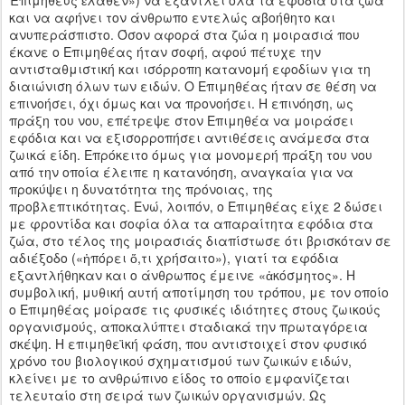
Ἐπιμηθεὺς ἔλαθεν») να εξαντλεί όλα τα εφόδια στα ζώα
και να αφήνει τον άνθρωπο εντελώς αβοήθητο και
ανυπεράσπιστο. Όσον αφορά στα ζώα η μοιρασιά που
έκανε ο Επιμηθέας ήταν σοφή, αφού πέτυχε την
αντισταθμιστική και ισόρροπη κατανομή εφοδίων για τη
διαιώνιση όλων των ειδών. Ο Επιμηθέας ήταν σε θέση να
επινοήσει, όχι όμως και να προνοήσει. Η επινόηση, ως
πράξη του νου, επέτρεψε στον Επιμηθέα να μοιράσει
εφόδια και να εξισορροπήσει αντιθέσεις ανάμεσα στα
ζωικά είδη. Επρόκειτο όμως για μονομερή πράξη του νου
από την οποία έλειπε η κατανόηση, αναγκαία για να
προκύψει η δυνατότητα της πρόνοιας, της
προβλεπτικότητας. Ενώ, λοιπόν, ο Επιμηθέας είχε 2 δώσει
με φροντίδα και σοφία όλα τα απαραίτητα εφόδια στα
ζώα, στο τέλος της μοιρασιάς διαπίστωσε ότι βρισκόταν σε
αδιέξοδο («ἠπόρει ὅ,τι χρήσαιτο»), γιατί τα εφόδια
εξαντλήθηκαν και ο άνθρωπος έμεινε «ἀκόσμητος». Η
συμβολική, μυθική αυτή αποτίμηση του τρόπου, με τον οποίο
ο Επιμηθέας μοίρασε τις φυσικές ιδιότητες στους ζωικούς
οργανισμούς, αποκαλύπτει σταδιακά την πρωταγόρεια
σκέψη. Η επιμηθεϊκή φάση, που αντιστοιχεί στον φυσικό
χρόνο του βιολογικού σχηματισμού των ζωικών ειδών,
κλείνει με το ανθρώπινο είδος το οποίο εμφανίζεται
τελευταίο στη σειρά των ζωικών οργανισμών. Ως