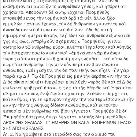
καταναλώσας τὰς δυνάμεις εἰς τὰ ἄλογα · λοιπὸν δὴ
ἀκόσμητον ἔτι αὐτῷ ἦν τὸ ἀνθρώπων γένος, καὶ ἠπόρει ὅτι
χρήσαιτο. Ἀποροῦντι δὲ αὐτῷ ἔρχεται Προμηθεὺς
ἐπισκεψόμενος τὴν νομήν, καὶ ὁρᾷ τὰ μὲν ἄλλα ζῷα
ἐμμελῶς πάντων ἔχοντα, τὸν δὲ ἄνθρωπον γυμνόν τε καὶ
ἀνυπόδητον καὶ ἄστρωτον καὶ ἄοπλον · ἤδη δὲ καὶ ἡ
εἱμαρμένη ἡμέρα παρῆν, ἐν ᾗ ἔδει καὶ ἄνθρωπον ἐξιέναι ἐκ
γῆς εἰς φῶς. Ἀπορίᾳ οὖν σχόμενος ὁ Προμηθεὺς ἥντινα
σωτηρίαν τῷ ἀνθρώπῳ εὕροι, κλέπτει Ἡφαίστου καὶ Ἀθηνᾶς
τὴν ἔντεχνον σοφίαν σὺν πυρί –ἀμήχανον γὰρ ἦν ἄνευ
πυρὸς αὐτὴν κτητήν τῳ ἢ χρησίμην γενέσθαι – καὶ οὕτω δὴ
δωρεῖται ἀνθρώπῳ. Τὴν μὲν οὖν περὶ τὸν βίον σοφίαν
ἄνθρωπος ταύτῃ ἔσχεν, τὴν δὲ πολιτικὴν οὐκ εἶχεν · ἦν γὰρ
παρὰ τῷ Διί. Τῷ δὲ Προμηθεῖ εἰς μὲν τὴν ἀκρόπολιν τὴν τοῦ
Διὸς οἴκησιν οὐκέτι ἐνεχώρει εἰσελθεῖν –πρὸς δὲ καὶ αἱ Διὸς
φυλακαὶ φοβεραὶ ἦσαν– εἰς δὲ τὸ τῆς Ἀθηνᾶς καὶ Ἡφαίστου
οἴκημα τὸ κοινόν, ἐν ᾧ ἐφιλοτεχνείτην, λαθὼν εἰσέρχεται,
καὶ κλέψας τήν τε ἔμπυρον τέχνην τὴν τοῦ Ἡφαίστου καὶ τὴν
ἄλλην τὴν τῆς Ἀθηνᾶς δίδωσιν ἀνθρώπῳ, καὶ ἐκ τούτου
εὐπορία μὲν ἀνθρώπῳ τοῦ βίου γίγνεται, Προμηθέα δὲ δι’
Ἐπιμηθέα ὕστερον, ᾗπερ λέγεται, κλοπῆς δίκη μετῆλθεν.
ΑΡΧΗ 2ΗΣ ΣΕΛΙΔΑΣ - Γ΄ ΗΜΕΡΗΣΙΩΝ ΚΑΙ Δ΄ ΕΣΠΕΡΙΝΩΝ ΤΕΛΟΣ
2ΗΣ ΑΠΟ 6 ΣΕΛΙΔΕΣ
Α1.α. Να γράψετε στο τετράδιό σας τον αριθμό που