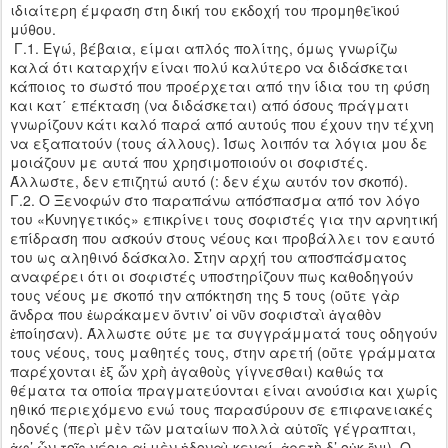
ιδιαίτερη έμφαση στη δική του εκδοχή του προμηθεϊκού
μύθου.
Γ.1. Εγώ, βέβαια, είμαι απλός πολίτης, όμως γνωρίζω
καλά ότι καταρχήν είναι πολύ καλύτερο να διδάσκεται
κάποιος το σωστό που προέρχεται από την ίδια του τη φύση
και κατ΄ επέκταση (να διδάσκεται) από όσους πράγματι
γνωρίζουν κάτι καλό παρά από αυτούς που έχουν την τέχνη
να εξαπατούν (τους άλλους). Ίσως λοιπόν τα λόγια μου δε
μοιάζουν με αυτά που χρησιμοποιούν οι σοφιστές.
Άλλωστε, δεν επιζητώ αυτό (: δεν έχω αυτόν τον σκοπό).
Γ.2. Ο Ξενοφών στο παραπάνω απόσπασμα από τον λόγο
του «Κυνηγετικός» επικρίνει τους σοφιστές για την αρνητική
επίδραση που ασκούν στους νέους και προβάλλει τον εαυτό
του ως αληθινό δάσκαλο. Στην αρχή του αποσπάσματος
αναφέρει ότι οι σοφιστές υποστηρίζουν πως καθοδηγούν
τους νέους με σκοπό την απόκτηση της 5 τους (οὔτε γὰρ
ἄνδρα που ἑωράκαμεν ὅντιν’ οἱ νῦν σοφισταὶ ἀγαθὸν
ἐποίησαν). Άλλωστε ούτε με τα συγγράμματά τους οδηγούν
τους νέους, τους μαθητές τους, στην αρετή (οὔτε γράμματα
παρέχονται ἐξ ὧν χρὴ ἀγαθοὺς γίγνεσθαι) καθώς τα
θέματα τα οποία πραγματεύονται είναι ανούσια και χωρίς
ηθικό περιεχόμενο ενώ τους παρασύρουν σε επιφανειακές
ηδονές (περὶ μὲν τῶν ματαίων πολλὰ αὐτοῖς γέγραπται,
ἀφ’ ὧν τοῖς νέοις αἱ μὲν ἡδοναὶ κεναί, ἀρετὴ δ’ οὐκ ἔνι). Ο