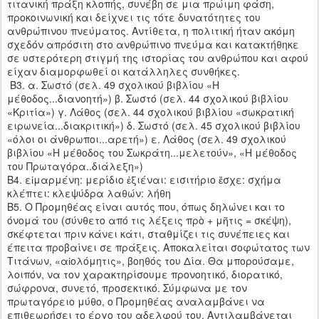
τιτανική πράξη κλοπής, συνέβη σε μια πρώιμη φάση,
προκοινωνική και δείχνει τις τότε δυνατότητες του
ανθρώπινου πνεύματος. Αντίθετα, η πολιτική ήταν ακόμη
σχεδόν απρόσιτη στο ανθρώπινο πνεύμα και κατακτήθηκε
σε υστερότερη στιγμή της ιστορίας του ανθρώπου και αφού
είχαν διαμορφωθεί οι κατάλληλες συνθήκες.
Β3. α. Σωστό (σελ. 49 σχολικού βιβλίου «Η
μέθοδος...διανοητή») β. Σωστό (σελ. 44 σχολικού βιβλίου
«Κριτία») γ. Λάθος (σελ. 44 σχολικού βιβλίου «σωκρατική
ειρωνεία...διακριτική») δ. Σωστό (σελ. 45 σχολικού βιβλίου
«όλοι οι άνθρωποι...αρετή») ε. Λάθος (σελ. 49 σχολικού
βιβλίου «Η μέθοδος του Σωκράτη...μελετούν», «Η μέθοδος
του Πρωταγόρα..διάλεξη»)
Β4. εἱμαρμένη: μερίδιο ἐξιέναι: εισιτήριο ἔσχε: σχήμα
κλέπτει: κλεψύδρα λαθών: λήθη
Β5. Ο Προμηθέας είναι αυτός που, όπως δηλώνει και το
όνομά του (σύνθετο από τις λέξεις πρὸ + μῆτις = σκέψη),
σκέφτεται πριν κάνει κάτι, σταθμίζει τις συνέπειες και
έπειτα προβαίνει σε πράξεις. Αποκαλείται σοφώτατος των
Τιτάνων, «αἰολόμητις», βοηθός του Δία. Θα μπορούσαμε,
λοιπόν, να τον χαρακτηρίσουμε προνοητικό, διορατικό,
σώφρονα, συνετό, προσεκτικό. Σύμφωνα με τον
πρωταγόρειο μύθο, ο Προμηθέας αναλαμβάνει να
επιθεωρήσει το έργο του αδελφού του. Αντιλαμβάνεται