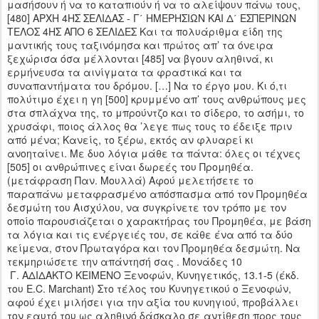
μασήσουν ή να το καταπιούν ή να το αλείψουν πάνω τους,
[480] ΑΡΧΗ 4ΗΣ ΣΕΛΙΔΑΣ - Γ΄ ΗΜΕΡΗΣΙΩΝ ΚΑΙ Δ΄ ΕΣΠΕΡΙΝΩΝ
ΤΕΛΟΣ 4ΗΣ ΑΠΟ 6 ΣΕΛΙΔΕΣ Και τα πολυάριθμα είδη της
μαντικής τους ταξινόμησα και πρώτος απ’ τα όνειρα
ξεχώρισα όσα μέλλονται [485] να βγουν αληθινά, κι
ερμήνευσα τα αινίγματα τα φραστικά και τα
συναπαντήματα του δρόμου. […] Να το έργο μου. Κι ό,τι
πολύτιμο έχει η γη [500] κρυμμένο απ’ τους ανθρώπους μες
στα σπλάχνα της, το μπρούντζο και το σίδερο, το ασήμι, το
χρυσάφι, ποιος άλλος θα ’λεγε πως τους το έδειξε πριν
από μένα; Κανείς, το ξέρω, εκτός αν φλυαρεί κι
ανοηταίνει. Με δυο λόγια μάθε τα πάντα: όλες οι τέχνες
[505] οι ανθρώπινες είναι δωρεές του Προμηθέα.
(μετάφραση Παν. Μουλλά) Αφού μελετήσετε το
παραπάνω μεταφρασμένο απόσπασμα από τον Προμηθέα
δεσμώτη του Αισχύλου, να συγκρίνετε τον τρόπο με τον
οποίο παρουσιάζεται ο χαρακτήρας του Προμηθέα, με βάση
τα λόγια και τις ενέργειές του, σε κάθε ένα από τα δύο
κείμενα, στον Πρωταγόρα και τον Προμηθέα δεσμώτη. Να
τεκμηριώσετε την απάντησή σας . Μονάδες 10
Γ. ΑΔΙΔΑΚΤΟ ΚΕΙΜΕΝΟ Ξενοφών, Κυνηγετικός, 13.1-5 (έκδ.
του E.C. Marchant) Στο τέλος του Κυνηγετικού ο Ξενοφών,
αφού έχει μιλήσει για την αξία του κυνηγιού, προβάλλει
τον εαυτό του ως αληθινό δάσκαλο σε αντίθεση προς τους