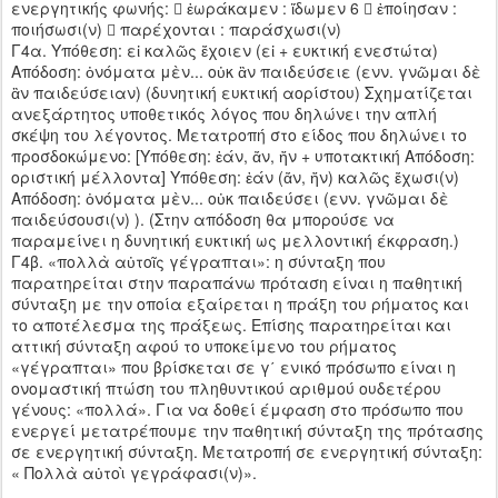
ενεργητικής φωνής:  ἑωράκαμεν : ἴδωμεν 6  ἐποίησαν :
ποιήσωσι(ν)  παρέχονται : παράσχωσι(ν)
Γ4α. Υπόθεση: εἰ καλῶς ἔχοιεν (εἰ + ευκτική ενεστώτα)
Απόδοση: ὀνόματα μὲν... οὐκ ἂν παιδεύσειε (ενν. γνῶμαι δὲ
ἂν παιδεύσειαν) (δυνητική ευκτική αορίστου) Σχηματίζεται
ανεξάρτητος υποθετικός λόγος που δηλώνει την απλή
σκέψη του λέγοντος. Μετατροπή στο είδος που δηλώνει το
προσδοκώμενο: [Υπόθεση: ἐάν, ἄν, ἤν + υποτακτική Απόδοση:
οριστική μέλλοντα] Υπόθεση: ἐάν (ἄν, ἤν) καλῶς ἔχωσι(ν)
Απόδοση: ὀνόματα μὲν... οὐκ παιδεύσει (ενν. γνῶμαι δὲ
παιδεύσουσι(ν) ). (Στην απόδοση θα μπορούσε να
παραμείνει η δυνητική ευκτική ως μελλοντική έκφραση.)
Γ4β. «πολλὰ αὐτοῖς γέγραπται»: η σύνταξη που
παρατηρείται στην παραπάνω πρόταση είναι η παθητική
σύνταξη με την οποία εξαίρεται η πράξη του ρήματος και
το αποτέλεσμα της πράξεως. Επίσης παρατηρείται και
αττική σύνταξη αφού το υποκείμενο του ρήματος
«γέγραπται» που βρίσκεται σε γ΄ ενικό πρόσωπο είναι η
ονομαστική πτώση του πληθυντικού αριθμού ουδετέρου
γένους: «πολλά». Για να δοθεί έμφαση στο πρόσωπο που
ενεργεί μετατρέπουμε την παθητική σύνταξη της πρότασης
σε ενεργητική σύνταξη. Μετατροπή σε ενεργητική σύνταξη:
« Πολλὰ αὐτοὶ γεγράφασι(ν)».