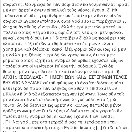
σοφιστές. Θαυμάζω δὲ τῶν σοφιστῶν καλουμένων ὅτι φασὶ
μὲν ἐπ’ ἀρετὴν ἄγειν οἱ πολλοὶ τοὺς νέους, ἄγουσι δ’ ἐπὶ
τοὐναντίον˙ οὔτε γὰρ ἄνδρα που ἑωράκαμεν ὅντιν’ οἱ νῦν
σοφισταὶ ἀγαθὸν ἐποίησαν, οὔτε γράμματα παρέχονται ἐξ
ὧν χρὴ ἀγαθοὺς γίγνεσθαι, ἀλλὰ περὶ μὲν τῶν ματαίων
πολλὰ αὐτοῖς γέγραπται, ἀφ’ ὧν τοῖς νέοις αἱ μὲν ἡδοναὶ
κεναί, ἀρετὴ δ’ οὐκ ἔνι 1 ˙ διατρίβειν δ’ ἄλλως παρέχει τοῖς
ἐλπίσασί τι ἐξ αὐτῶν μαθήσεσθαι καὶ ἑτέρων κωλύει
χρησίμων καὶ διδάσκει κακά. Μέμφομαι οὖν αὐτοῖς τὰ μὲν
μεγάλα μειζόνως˙ περὶ δὲ ὧν γράφουσιν, ὅτι τὰ μὲν
ῥήματα αὐτοῖς ἐζήτηται, γνῶμαι δὲ ὀρθῶς ἔχουσαι, αἷς ἂν
παιδεύοιντο οἱ νεώτεροι ἐπ’ ἀρετήν, οὐδαμοῦ. Ἐγὼ δὲ
ἰδιώτης μέν εἰμι, οἶδα δὲ ὅτι κράτιστον μέν ἐστι παρὰ τῆς
ΑΡΧΗ 5ΗΣ ΣΕΛΙΔΑΣ - Γ΄ ΗΜΕΡΗΣΙΩΝ ΚΑΙ Δ΄ ΕΣΠΕΡΙΝΩΝ ΤΕΛΟΣ
5ΗΣ ΑΠΟ 6 ΣΕΛΙΔΕΣ αὑτοῦ φύσεως τὸ ἀγαθὸν διδάσκεσθαι,
δεύτερον δὲ παρὰ τῶν ἀληθῶς ἀγαθόν τι ἐπισταμένων
μᾶλλον ἢ ὑπὸ τῶν ἐξαπατᾶν τέχνην ἐχόντων. Ἴσως οὖν τοῖς
μὲν ὀνόμασιν οὐ σεσοφισμένως λέγω˙ οὐδὲ γὰρ ζητῶ
τοῦτο˙ ὧν δὲ δέονται εἰς ἀρετὴν οἱ καλῶς πεπαιδευμένοι
ὀρθῶς ἐγνωσμένα ζητῶ λέγειν˙ ὀνόματα μὲν γὰρ οὐκ ἂν
παιδεύσειε, γνῶμαι δέ, εἰ καλῶς ἔχοιεν. 1 ἔνι: ἔνεστι
. Γ1. Να γράψετε στο τετράδιό σας τη μετάφραση του
παρακάτω αποσπάσματος: «Ἐγὼ δὲ ἰδιώτης [...] ζητῶ τοῦτο».