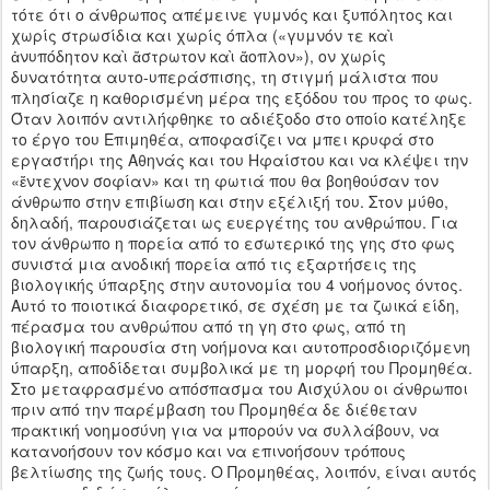
τότε ότι ο άνθρωπος απέμεινε γυμνός και ξυπόλητος και
χωρίς στρωσίδια και χωρίς όπλα («γυμνόν τε καὶ
ἀνυπόδητον καὶ ἄστρωτον καὶ ἄοπλον»), ον χωρίς
δυνατότητα αυτο-υπεράσπισης, τη στιγμή μάλιστα που
πλησίαζε η καθορισμένη μέρα της εξόδου του προς το φως.
Όταν λοιπόν αντιλήφθηκε το αδιέξοδο στο οποίο κατέληξε
το έργο του Επιμηθέα, αποφασίζει να μπει κρυφά στο
εργαστήρι της Αθηνάς και του Ηφαίστου και να κλέψει την
«ἔντεχνον σοφίαν» και τη φωτιά που θα βοηθούσαν τον
άνθρωπο στην επιβίωση και στην εξέλιξή του. Στον μύθο,
δηλαδή, παρουσιάζεται ως ευεργέτης του ανθρώπου. Για
τον άνθρωπο η πορεία από το εσωτερικό της γης στο φως
συνιστά μια ανοδική πορεία από τις εξαρτήσεις της
βιολογικής ύπαρξης στην αυτονομία του 4 νοήμονος όντος.
Αυτό το ποιοτικά διαφορετικό, σε σχέση με τα ζωικά είδη,
πέρασμα του ανθρώπου από τη γη στο φως, από τη
βιολογική παρουσία στη νοήμονα και αυτοπροσδιοριζόμενη
ύπαρξη, αποδίδεται συμβολικά με τη μορφή του Προμηθέα.
Στο μεταφρασμένο απόσπασμα του Αισχύλου οι άνθρωποι
πριν από την παρέμβαση του Προμηθέα δε διέθεταν
πρακτική νοημοσύνη για να μπορούν να συλλάβουν, να
κατανοήσουν τον κόσμο και να επινοήσουν τρόπους
βελτίωσης της ζωής τους. Ο Προμηθέας, λοιπόν, είναι αυτός