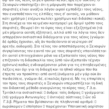
Ξενοφών υποστηρίζει ότι η μόρφωση που παρέχουν οι
σοφιστές είναι ανάξια λόγου αφού εμποδίζει τους νέους,
που εναποθέτουν τις ελπίδες τους σ’ αυτούς, να μάθουν
κάτι χρήσιμο ( ἑτέρων κωλύει χρησίμων καὶ διδάσκει κακά).
Στη συνέχεια του κειμένου κατηγορεί με δριμύ τρόπο τους
σοφιστές. Θεωρεί ότι το ύφος τους είναι εξεζητημένο (τὰ
μὲν ῥήματα αὐτοῖς ἐζήτηται), αλλά από τα λόγια τους δεν
απορρέουν ουσιαστικά διδάγματα για τους νέους (γνῶμαι
δὲ ὀρθῶς ἔχουσαι, αἷς ἂν παιδεύοιντο οἱ νεώτεροι ἐπ’
ἀρετήν, οὐδαμοῦ). Στο τέλος του αποσπάσματος ο Ξενοφών
συγκρίνοντας τον εαυτό του με τους σοφιστές υπαινίσσεται
ότι αυτοί επιτυγχάνουν μόνο να εξαπατούν τους νέους που
επιζητούν τη διδασκαλία τους (ὑπὸ τῶν ἐξαπατᾶν τέχνην
ἐχόντων) καθώς ενδιαφέρονται μόνο για τις επιτηδευμένες
λέξεις και όχι για τη διδαχή και το ηθικό νόημα που θα
έπρεπε να προκύπτει από αυτή (ὀνόματα μὲν γὰρ οὐκ ἂν
παιδεύσειε, γνῶμαι δέ, εἰ καλῶς ἔχοιεν). Με τις επικρίσεις
του προς τους σοφιστές ο Ξενοφών υπερασπίζεται τη δική
του διδακτική μέθοδο αναιρώντας το κύρος τους. Γ.3.α.
Τριτόκλιτα ουσιαστικά:  ἄνδρα: τοὺς ἄνδρας  γράμματα:
(τὸ) γράμμα Αντωνυμίες:  ὅντιν(α): οὕστινας  ὧν: οὗ
Γ.3.β. Ρήματα που βρίσκονται σε πληθυντικό αριθμό: 
ἑωράκαμεν  ἐποίησαν  παρέχονται Υποτακτική αορίστου