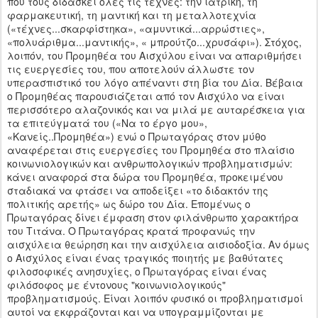
που τους διδάσκει όλες τις τέχνες: την ιατρική, τη
φαρμακευτική, τη μαντική και τη μεταλλοτεχνία
(«τέχνες...σκαρφίστηκα», «αμυντικά...αρρώστιες»,
«πολυάριθμα...μαντικής», « μπρούτζο...χρυσάφι»). Στόχος,
λοιπόν, του Προμηθέα του Αισχύλου είναι να απαριθμήσει
τις ευεργεσίες του, που αποτελούν άλλωστε τον
υπερασπιστικό του λόγο απέναντι στη βία του Δία. Βέβαια
ο Προμηθέας παρουσιάζεται από τον Αισχύλο να είναι
περισσότερο αλαζονικός και να μιλά με αυταρέσκεια για
τα επιτεύγματά του («Να το έργο μου»,
«Κανείς..Προμηθέα») ενώ ο Πρωταγόρας στον μύθο
αναφέρεται στις ευεργεσίες του Προμηθέα στο πλαίσιο
κοινωνιολογικών και ανθρωπολογικών προβληματισμών:
κάνει αναφορά στα δώρα του Προμηθέα, προκειμένου
σταδιακά να φτάσει να αποδείξει «το διδακτόν της
πολιτικής αρετής» ως δώρο του Δία. Επομένως ο
Πρωταγόρας δίνει έμφαση στον φιλάνθρωπο χαρακτήρα
του Τιτάνα. Ο Πρωταγόρας κρατά προφανώς την
αισχύλεια θεώρηση και την αισχύλεια αισιοδοξία. Αν όμως
ο Αισχύλος είναι ένας τραγικός ποιητής με βαθύτατες
φιλοσοφικές ανησυχίες, ο Πρωταγόρας είναι ένας
φιλόσοφος με έντονους "κοινωνιολογικούς"
προβληματισμούς. Είναι λοιπόν φυσικό οι προβληματισμοί
αυτοί να εκφράζονται και να υπογραμμίζονται με