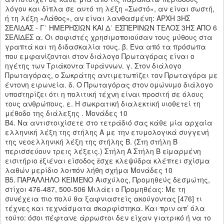
λόγου και δίπλα σε αυτό τη λέξη «Σωστό», αν είναι σωστή,
ή τη λέξη «Λάθος», αν είναι λανθασμένη: ΑΡΧΗ 3ΗΣ
ΣΕΛΙΔΑΣ - Γ΄ ΗΜΕΡΗΣΙΩΝ ΚΑΙ Δ΄ ΕΣΠΕΡΙΝΩΝ ΤΕΛΟΣ 3ΗΣ ΑΠΟ 6
ΣΕΛΙΔΕΣ α. Οι σοφιστές χρησιμοποιούσαν τους μύθους στα
γραπτά και τη διδασκαλία τους. β. Ένα από τα πρόσωπα
που εμφανίζονται στον διάλογο Πρωταγόρας είναι ο
ηγέτης των Τριάκοντα Τυράννων. γ. Στον διάλογο
Πρωταγόρας, ο Σωκράτης αντιμετωπίζει τον Πρωταγόρα με
έντονη ειρωνεία. δ. Ο Πρωταγόρας στον ομώνυμο διάλογο
υποστηρίζει ότι η πολιτική τέχνη είναι προσιτή σε όλους
τους ανθρώπους. ε. Η σωκρατική διαλεκτική υιοθετεί τη
μέθοδο της διάλεξης . Μονάδες 10
Β4. Να αντιστοιχίσετε στο τετράδιό σας κάθε μία αρχαία
ελληνική λέξη της στήλης Α με την ετυμολογικά συγγενή
της νεοελληνική λέξη της στήλης Β. (Στη στήλη Β
περισσεύουν τρεις λέξεις.) Στήλη Α Στήλη Β εἱμαρμένη
εισιτήριο ἐξιέναι είσοδος ἔσχε κλεψύδρα κλέπτει σχίσμα
λαθών μερίδιο λοιπόν λήθη σχήμα Μονάδες 10
Β5. ΠΑΡΑΛΛΗΛΟ ΚΕΙΜΕΝΟ Αισχύλος, Προμηθεύς δεσμώτης,
στίχοι 476-487, 500-506 Μιλάει ο Προμηθέας: Με τη
συνέχεια πιο πολύ θα ξαφνιαστείς ακούγοντας [476] τι
τέχνες και τεχνάσματα σκαρφίστηκα. Και πριν απ’ όλα
τούτο: όσοι πέφτανε άρρωστοι δεν είχαν γιατρικό ή να το