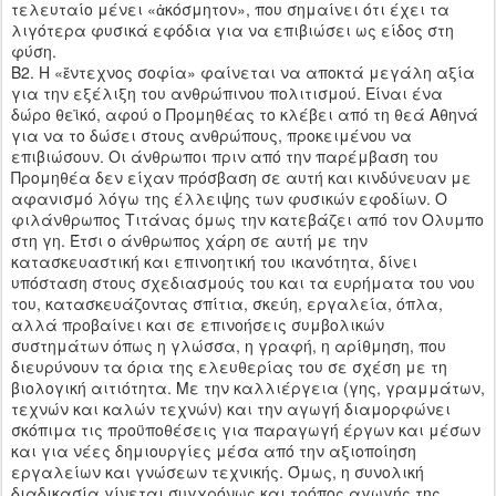
τελευταίο μένει «ἀκόσμητον», που σημαίνει ότι έχει τα
λιγότερα φυσικά εφόδια για να επιβιώσει ως είδος στη
φύση.
Β2. Η «ἔντεχνος σοφία» φαίνεται να αποκτά μεγάλη αξία
για την εξέλιξη του ανθρώπινου πολιτισμού. Είναι ένα
δώρο θεϊκό, αφού ο Προμηθέας το κλέβει από τη θεά Αθηνά
για να το δώσει στους ανθρώπους, προκειμένου να
επιβιώσουν. Οι άνθρωποι πριν από την παρέμβαση του
Προμηθέα δεν είχαν πρόσβαση σε αυτή και κινδύνευαν με
αφανισμό λόγω της έλλειψης των φυσικών εφοδίων. Ο
φιλάνθρωπος Τιτάνας όμως την κατεβάζει από τον Ολυμπο
στη γη. Έτσι ο άνθρωπος χάρη σε αυτή με την
κατασκευαστική και επινοητική του ικανότητα, δίνει
υπόσταση στους σχεδιασμούς του και τα ευρήματα του νου
του, κατασκευάζοντας σπίτια, σκεύη, εργαλεία, όπλα,
αλλά προβαίνει και σε επινοήσεις συμβολικών
συστημάτων όπως η γλώσσα, η γραφή, η αρίθμηση, που
διευρύνουν τα όρια της ελευθερίας του σε σχέση με τη
βιολογική αιτιότητα. Με την καλλιέργεια (γης, γραμμάτων,
τεχνών και καλών τεχνών) και την αγωγή διαμορφώνει
σκόπιμα τις προϋποθέσεις για παραγωγή έργων και μέσων
και για νέες δημιουργίες μέσα από την αξιοποίηση
εργαλείων και γνώσεων τεχνικής. Όμως, η συνολική
διαδικασία γίνεται συγχρόνως και τρόπος αγωγής της