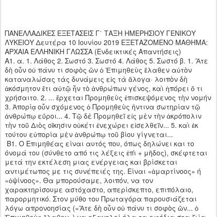
ΠΑΝΕΛΛΑΔΙΚΕΣ ΕΞΕΤΑΣΕΙΣ Γ΄ ΤΑΞΗ ΗΜΕΡΗΣΙΟΥ ΓΕΝΙΚΟΥ
ΛΥΚΕΙΟΥ Δευτέρα 10 Ιουνίου 2019 ΕΞΕΤΑΖΟΜΕΝΟ ΜΑΘΗΜΑ:
AΡΧΑΙΑ ΕΛΛΗΝΙΚΗ ΓΛΩΣΣΑ (Ενδεικτικές Απαντήσεις)
Α1. α. 1. Λάθος 2. Σωστό 3. Σωστό 4. Λάθος 5. Σωστό β. 1. Ἅτε
δὴ οὖν οὐ πάνυ τι σοφὸς ὢν ὁ Ἐπιμηθεὺς ἔλαθεν αὑτὸν
καταναλώσας τὰς δυνάμεις εἰς τὰ ἄλογα· λοιπὸν δὴ
ἀκόσμητον ἔτι αὐτῷ ἦν τὸ ἀνθρώπων γένος, καὶ ἠπόρει ὅ τι
χρήσαιτο. 2. ... ἔρχεται Προμηθεὺς ἐπισκεψόμενος τὴν νομήν
3. Ἀπορίᾳ οὖν σχόμενος ὁ Προμηθεὺς ἥντινα σωτηρίαν τῷ
ἀνθρώπῳ εὕροι... 4. Τῷ δὲ Προμηθεῖ εἰς μὲν τὴν ἀκρόπολιν
τὴν τοῦ Διὸς οἴκησιν οὐκέτι ἐνεχώρει εἰσελθεῖν... 5. καὶ ἐκ
τούτου εὐπορία μὲν ἀνθρώπῳ τοῦ βίου γίγνεται...
Β1. Ο Επιμηθέας είναι αυτός που, όπως δηλώνει και το
όνομά του (σύνθετο από τις λέξεις ἐπὶ + μῆδος), σκέφτεται
μετά την εκτέλεση μιας ενέργειας και βρίσκεται
αντιμέτωπος με τις συνέπειές της. Είναι «ἁμαρτίνοος» ή
«ὀψίνοος». Θα μπορούσαμε, λοιπόν, να τον
χαρακτηρίσουμε αστόχαστο, απερίσκεπτο, επιπόλαιο,
παρορμητικό. Στον μύθο του Πρωταγόρα παρουσιάζεται
λόγω απρονοησίας («Ἅτε δὴ οὖν οὐ πάνυ τι σοφὸς ὢν... ὁ