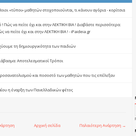
 Ποιοι «τύποι» μαθητών στοχοποιούνται, τι κάνουν αγόρια - κορίτσια
 ! Πώς να πείτε όχι και στην ΛΕΚΤΙΚΗ ΒΙΑ ! Διαβάστε περισσότερα:
ς να πείτε όχι και στην ΛΕΚΤΙΚΗ ΒΙΑ ! - iPaideia.gr
χύουμε τη δημιουργικότητα των παιδιών
Διάβασμα: Αποτελεσματικοί Τρόποι
ροσανατολισμού και ποσοστό των μαθητών που τις επέλεξαν
Μαΐου η έναρξη των Πανελλαδικών φέτος
νάρτηση
Αρχική σελίδα
Παλαιότερη Ανάρτηση →