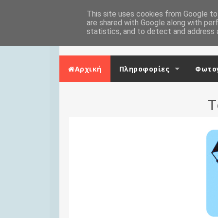
Skip to content
Αρχική
This site uses cookies from Google to 
Επικοινωνία
are shared with Google along with per
statistics, and to detect and address 
Αρχική
Πληροφορίες
Φωτογ
Τ