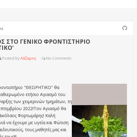
es
Σ ΣΤΟ ΓΕΝΙΚΟ ΦΡΟΝΤΙΣΤΗΡΙΟ
ΙΚΟ'
Posted by
Λάζαρος
No
Comments
ροντιστήριο "ΘΕΩΡΗΤΙΚΟ" θα
 καθιερωμένο ετήσιο Αγιασμό του
ναρξης των χειμερινών τμημάτων, τη
επτεμβρίου 2022!Τον Αγιασμό θα
.Νικόλαος Φορτωμάρης! Καλή
ιά να έχουμε με υγεία και Φώτιση
αιδευτικούς, τους μαθητές μας και
ς τους!!!