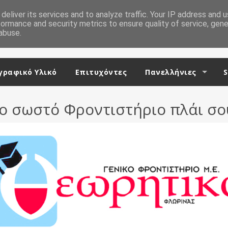
deliver its services and to analyze traffic. Your IP address and 
formance and security metrics to ensure quality of service, gen
abuse.
ραφικό Υλικό
Επιτυχόντες
Πανελλήνιες
S
ο σωστό Φροντιστήριο πλάι σο