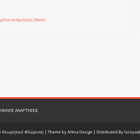
χόλια ανάρτησης (Atom)
ΦΙΛΕΊΣ ΑΝΑΡΤΉΣΕΙΣ
ο Θεωρητικό Φλώρινας
| Theme by
Arlina Design
| Distributed By
Gooyaab