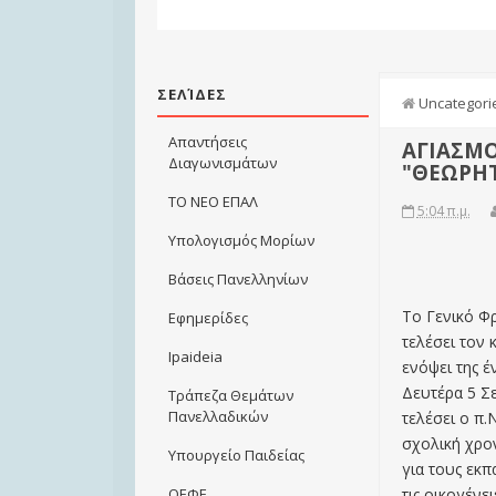
ΣΕΛΊΔΕΣ
Uncategori
Απαντήσεις
ΑΓΙΑΣΜΟ
Διαγωνισμάτων
"ΘΕΩΡΗΤ
ΤΟ ΝΕΟ ΕΠΑΛ
5:04 π.μ.
Υπολογισμός Μορίων
Βάσεις Πανελληνίων
Το Γενικό Φ
Εφημερίδες
τελέσει τον
Ιpaideia
ενόψει της έ
Δευτέρα 5 Σ
Τράπεζα Θεμάτων
Πανελλαδικών
τελέσει ο π
σχολική χρον
Υπουργείο Παιδείας
για τους εκπ
τις οικογένειέ
ΟΕΦΕ