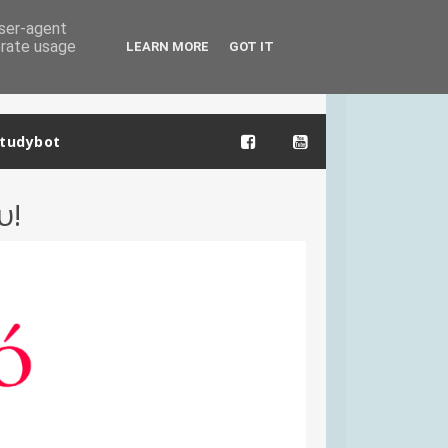
user-agent
erate usage
LEARN MORE
GOT IT
tudybot
υ!