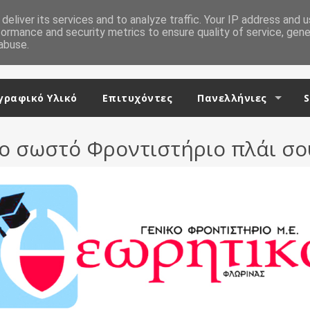
deliver its services and to analyze traffic. Your IP address and 
formance and security metrics to ensure quality of service, gen
abuse.
ραφικό Υλικό
Επιτυχόντες
Πανελλήνιες
S
ο σωστό Φροντιστήριο πλάι σο