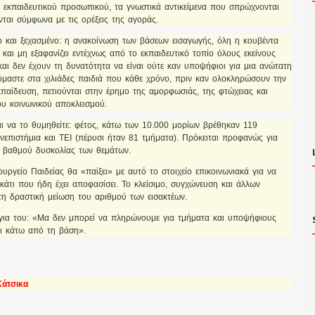
αι εκπαιδευτικού προσωπικού, τα γνωστικά αντικείμενα που σπρώχνονται
νται σύμφωνα με τις ορέξεις της αγοράς.
ο και ξεχασμένο: η ανακοίνωση των βάσεων εισαγωγής, όλη η κουβέντα
ς και μη εξαφανίζει εντέχνως από το εκπαιδευτικό τοπίο όλους εκείνους
και δεν έχουν τη δυνατότητα να είναι ούτε καν υποψήφιοι για μια ανώτατη
μαστε στα χιλιάδες παιδιά που κάθε χρόνο, πριν καν ολοκληρώσουν την
παίδευση, πετιούνται στην έρημο της αμορφωσιάς, της φτώχειας και
υ κοινωνικού αποκλεισμού.
και να το θυμηθείτε: φέτος, κάτω των 10.000 μορίων βρέθηκαν 119
νεπιστήμια και ΤΕΙ (πέρυσι ήταν 81 τμήματα). Πρόκειται προφανώς για
 βαθμού δυσκολίας των θεμάτων.
ργείο Παιδείας θα «παίξει» με αυτό το στοιχείο επικοινωνιακά για να
κάτι που ήδη έχει αποφασίσει. Το κλείσιμο, συγχώνευση και άλλων
τη δραστική μείωση του αριθμού των εισακτέων.
για του: «Μα δεν μπορεί να πληρώνουμε για τμήματα και υποψήφιους
ι κάτω από τη βάση».
Κάτσικα