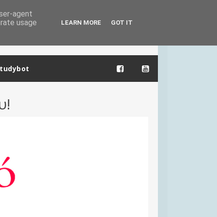
user-agent
erate usage
LEARN MORE
GOT IT
tudybot
υ!