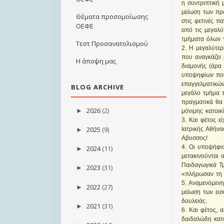
η συντριπτική
μείωση των πρ
Θέματα προσομοίωσης
στις φετινές π
ΟΕΦΕ
από τις μεγαλύ
τμήματα όλων 
Τεστ Προσανατολισμού
2. Η μεγαλύτερ
που αναγκάζει 
Η άποψη μας
διαμονής (άρα
υποψηφίων που
επαγγελματικώ
BLOG ARCHIVE
μεγάλο τμήμα 
πραγματικά θα 
2026
(2)
►
μόνιμης κατοικί
3. Και φέτος ε
2025
(9)
Ιατρικής Αθήνα
►
Aβυσσος!
4. Οι υποψήφιο
2024
(11)
►
μετακινούνται 
Παιδαγωγικά Τ
2023
(31)
►
«πλήρωσαν τη 
5. Αναμενόμενη
2022
(27)
►
μείωση των εισ
δουλειάς.
2021
(31)
►
6. Και φέτος, 
δαιδαλώδη κατά