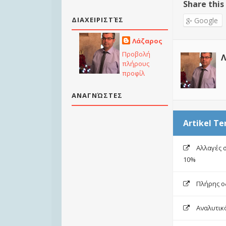
Share this
ΔΙΑΧΕΙΡΙΣΤΈΣ
Google
Λάζαρος
Προβολή
Λ
πλήρους
προφίλ
ΑΝΑΓΝΏΣΤΕΣ
Artikel Te
Αλλαγές 
10%
Πλήρης ο
Αναλυτικό