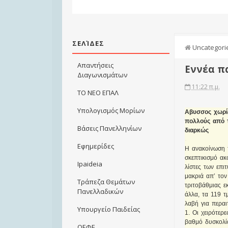
ΣΕΛΊΔΕΣ
Uncategori
Απαντήσεις
Εννέα π
Διαγωνισμάτων
11:22 π.μ.
ΤΟ ΝΕΟ ΕΠΑΛ
Υπολογισμός Μορίων
Αβυσσος χωρίζ
πολλούς από τ
Βάσεις Πανελληνίων
διαρκώς
Εφημερίδες
Η ανακοίνωση 
σκεπτικισμό ακ
Ιpaideia
λίστες των επι
μακριά απ’ τον
Τράπεζα Θεμάτων
τριτοβάθμιας ε
Πανελλαδικών
άλλα, τα 119 
λαβή για περαι
Υπουργείο Παιδείας
1. Οι χειρότε
βαθμό δυσκολία
ΟΕΦΕ