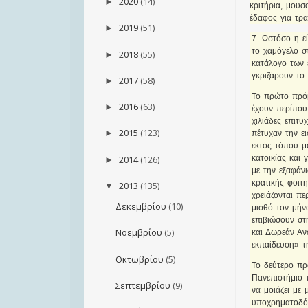
2020
(14)
►
κριτήρια, μουσ
έδαφος για τρα
2019
(51)
►
7. Ωστόσο η ε
το χαμόγελο σ
2018
(55)
►
κατάλογο των 
γκριζάρουν το 
2017
(58)
►
Το πρώτο πρό
2016
(63)
►
έχουν περίπου
χιλιάδες επιτυ
2015
(123)
►
πέτυχαν την ε
εκτός τόπου μ
2014
(126)
κατοικίας και 
►
με την εξαφάν
κρατικής φοιτη
2013
(135)
▼
χρειάζονται πε
Δεκεμβρίου
(10)
μισθό τον μήν
επιβιώσουν στ
Νοεμβρίου
(5)
και Δωρεάν Αν
εκπαίδευση» τ
Οκτωβρίου
(5)
Το δεύτερο πρ
Πανεπιστήμιο τ
Σεπτεμβρίου
(9)
να μοιάζει με
υποχρηματοδότ