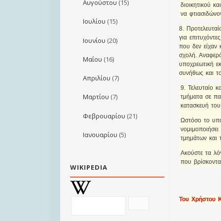
Αυγούστου
(15)
διοικητικού κ
να φτιασιδώνο
Ιουλίου
(15)
8. Προτελευταί
για επιτυχόντε
Ιουνίου
(20)
που δεν είχαν 
σχολή. Αναφερό
Μαΐου
(16)
υποχρεωτική εκ
συνήθως και το
Απριλίου
(7)
9. Τελευταίο 
Μαρτίου
(7)
τμήματα σε πα
κατασκευή του
Φεβρουαρίου
(21)
Ωστόσο το υπου
νομιμοποιήσει 
Ιανουαρίου
(5)
τμημάτων και 
Ακούστε τα λό
που βρίσκοντα
WIKIPEDIA
Του Χρήστου 