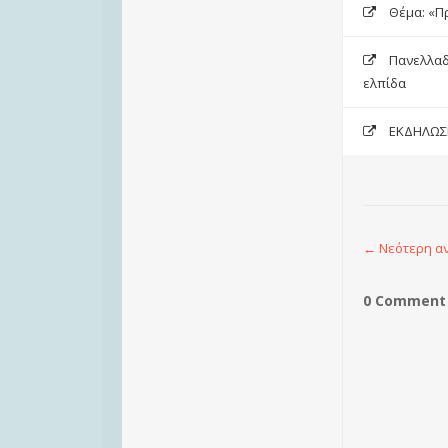
Θέμα: «Π
Πανελλαδ
ελπίδα
ΕΚΔΗΛΩΣΕ
← Νεότερη α
0 Comment 