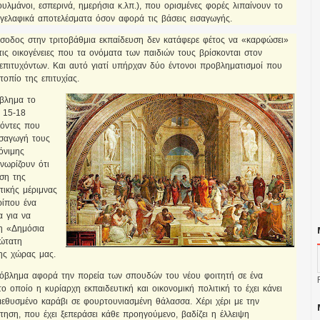
ουλμάνοι, εσπερινά, ημερήσια κ.λπ.), που ορισμένες φορές λιπαίνουν το
γελαφικά αποτελέσματα όσον αφορά τις βάσεις εισαγωγής.
ίσοδος στην τριτοβάθμια εκπαίδευση δεν κατάφερε φέτος να «καρφώσει»
τις οικογένειες που τα ονόματα των παιδιών τους βρίσκονται στον
επιτυχόντων. Και αυτό γιατί υπήρχαν δύο έντονοι προβληματισμοί που
τοπίο της επιτυχίας.
βλημα το
 15-18
χόντες που
ισαγωγή τους
όνιμης
γνωρίζουν ότι
ιση της
τικής μέριμνας
ρίπου ένα
α για να
η «Δημόσια
ώτατη
ης χώρας μας.
όβλημα αφορά την πορεία των σπουδών του νέου φοιτητή σε ένα
ο οποίο η κυρίαρχη εκπαιδευτική και οικονομική πολιτική το έχει κάνει
 μεθυσμένο καράβι σε φουρτουνιασμένη θάλασσα. Χέρι χέρι με την
ηση, που έχει ξεπεράσει κάθε προηγούμενο, βαδίζει η έλλειψη