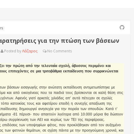
es
αρατηρήσεις για την πτώση των βάσεων
Posted by
Λάζαρος
No
Comments
ει την πρώτη από την τελευταία σχολή, άβυσσος περιμένει και
ους επιτυχόντες σε μια τριτοβάθμια εκπαίδευση που συρρικνώνεται
των βάσεων εισαγωγής στην ανώτατη εκπαίδευση αντιμετωπίστηκε με
όμα και από οικογένειες που τα παιδιά τους βρίσκονται σε καλή θέση στις
τυχόντων. Αφενός γιατί αρκετές χιλιάδες απ’ αυτά πέτυχαν σε σχολές
 τόπο κατοικίας τους και αφετέρου επειδή η συνεχής απαξίωση της
κπαίδευσης δημιουργεί ανησυχία για την πορεία των σπουδών. Κατά τ’
τμήματα -81 πέρυσι- που απαιτούν λιγότερα από 10.000 μόρια θα δώσουν
τέρω συρρίκνωση των ΑΕΙ και κυρίως των ΤΕΙ της περιφέρειας.
ρες επιδόσεις των υποψηφίων φέτος, που προκλήθηκαν από τον αυξημένο
ς των φετινών θεμάτων, σε σχέση πάντα με την προηγούμενη χρονιά, και