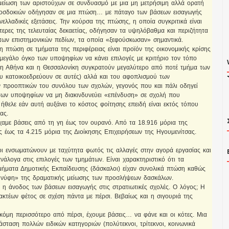
 μείωση των αριστούχων σε συνδυασμό με μια μη μετρήσιμη αλλά ορατή
οσδοκιών οδήγησαν σε μια πτώση… με πάταγο των βάσεων εισαγωγής
ανελλαδικές εξετάσεις. Την κούρσα της πτώσης, η οποία συγκριτικά είναι
τερες της τελευταίας δεκαετίας, οδήγησαν τα υψηλόβαθμα και περιζήτητα
των επιστημονικών πεδίων, τα οποία «ξεφούσκωσαν» σημαντικά.
η πτώση σε τμήματα της περιφέρειας είναι προϊόν της οικονομικής κρίσης
μεγάλο όγκο των υποψηφίων να κάνει επιλογές με κριτήριο τον τόπο
 η Αθήνα και η Θεσσαλονίκη συγκρατούν μεγαλύτερο από ποτέ τμήμα των
 κατοικοεδρεύουν σε αυτές) αλλά και του αφοπλισμού των
ν προοπτικών του συνόλου των σχολών, γεγονός που και πάλι οδηγεί
των υποψηφίων να μη διακινδυνεύει «επένδυση» σε σχολή που
ήθελε εάν αυτή αυξάνει το κόστος φοίτησης επειδή είναι εκτός τόπου
ας.
ίχαμε βάσεις από τη γη έως τον ουρανό. Από τα 18.916 μόρια της
ς έως τα 4.215 μόρια της Διοίκησης Επιχειρήσεων της Ηγουμενίτσας.
ι ενσωματώνουν με ταχύτητα φωτός τις αλλαγές στην αγορά εργασίας και
ανάλογα στις επιλογές των τμημάτων. Είναι χαρακτηριστικό ότι τα
μήματα Δημοτικής Εκπαίδευσης (δάσκαλοι) είχαν συνολικά πτώση καθώς
νύφη» της δραματικής μείωσης των προσλήψεων δασκάλων.
 η άνοδος των βάσεων εισαγωγής στις στρατιωτικές σχολές. Ο λόγος; Η
ακτέων φέτος σε σχέση πάντα με πέρσι. Βεβαίως και η σιγουριά της
ακόμη περισσότερο από πέρσι, έχουμε βάσεις… να φάνε και οι κότες. Μια
σταση πολλών ειδικών κατηγοριών (πολύτεκνοι, τρίτεκνοι, κοινωνικά