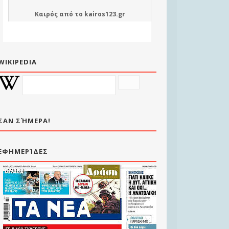
Καιρός
από το
kairos123.gr
WIKIPEDIA
ΣΑΝ ΣΉΜΕΡΑ!
ΕΦΗΜΕΡΊΔΕΣ