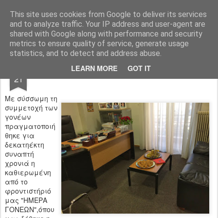
Φροντιστήριο Θεωρητικό Φλώρινας
This site uses cookies from Google to deliver its services
and to analyze traffic. Your IP address and user-agent are
Pages
shared with Google along with performance and security
metrics to ensure quality of service, generate usage
statistics, and to detect and address abuse.
DEC
LEARN MORE
GOT IT
ΗΜΕΡΑ ΓΟΝΕΩΝ 21/12/2013
21
Με σύσσωμη τη
συμμετοχή των
γονέων
πραγματοποιή
θηκε για
δεκατηέκτη
συναπτή
χρονιά η
καθιερωμένη
από το
φροντιστήριό
μας "ΗΜΕΡΑ
ΓΟΝΕΩΝ",όπου