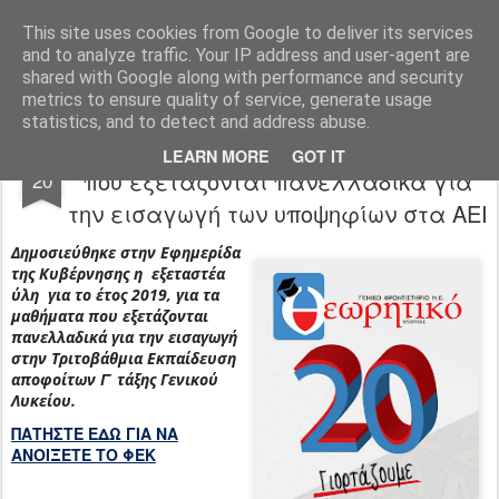
Φροντιστήριο Θεωρητικό Φλώρινας
This site uses cookies from Google to deliver its services
and to analyze traffic. Your IP address and user-agent are
Pages
shared with Google along with performance and security
metrics to ensure quality of service, generate usage
statistics, and to detect and address abuse.
H εξεταστέα ύλη για τα μαθήματα
AUG
LEARN MORE
GOT IT
που εξετάζονται πανελλαδικά για
20
την εισαγωγή των υποψηφίων στα ΑΕΙ
Δημοσιεύθηκε στην Εφημερίδα
της Κυβέρνησης η εξεταστέα
ύλη για το έτος 2019, για τα
μαθήματα που εξετάζονται
πανελλαδικά για την εισαγωγή
στην Τριτοβάθμια Εκπαίδευση
αποφοίτων Γ ́ τάξης Γενικού
Λυκείου.
ΠΑΤΗΣΤΕ ΕΔΩ ΓΙΑ ΝΑ
ΑΝΟΙΞΕΤΕ ΤΟ ΦΕΚ