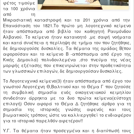
φέτος τιμούμε
τα 100 χρόνια
από τη
Μικρασιατική καταστροφή και τα 201 χρόνια από την
Επανάσταση του 1821.Το πρώτο μη λογοτεχνικό κείμενο
ήταν απόσπασμα από βιβλίο του καθηγητή Ραυμόνδου
Αλβανού. Το κείμενο ήταν κατανοητό ,με σαφή νοήματα
και κατά συνέπεια η περίληψη σε τμήμα του που ζητήθηκε,
δε δημιουργούσε δυσκολίες. Τα θέματα της ομάδας Β(που
αφορούσαν και το κείμενο Β -απόσπασμα από έργο της
Κικής Δημουλά) πολυδουλεμένα ,στο πνεύμα της νέας
μορφής εξέτασης που επικεντρώνεται στην προθετικότητα
των γλωσσικών επιλογών, δε δημιουργούσαν δυσκολίες.
Το Λογοτενχνικό κείμενο(3) ήταν απόσπασμα από έργο του
γνωστού Λογοτέχνη Θ,Βαλτινού και το Θέμα Γ που ζητούσε
τη συμβολική σημασία ενός οικογενειακού κειμηλίου
συνδεόταν άρρηκτα με τα δυο πρώτα κείμενα(εύστοχη
επιλογή) Όσον αφορά το Θέμα Δ ζητήθηκε άρθρο για τη
σημασία της ιστορικής γνώσης αφενός και τους
βιωματικούς τρόπους ώστε να καλλιεργηθεί το ενδιαφέρον
για το ιστορικό παρελθόν αφετέρου!!
Υ.Γ. Τα θέματα ήταν προσεγμένα και η διατύπωσή τους