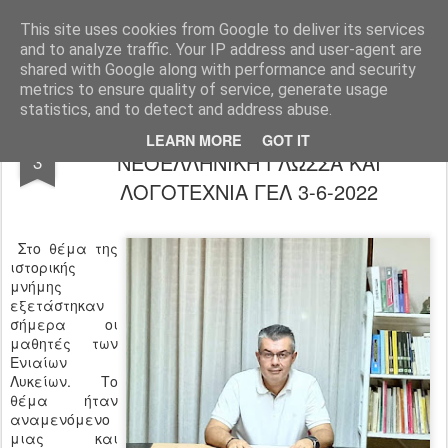
Φροντιστήριο Θεωρητικό Φλώρινας
This site uses cookies from Google to deliver its services
and to analyze traffic. Your IP address and user-agent are
Pages
shared with Google along with performance and security
metrics to ensure quality of service, generate usage
statistics, and to detect and address abuse.
ΣΧΟΛΙΑΣΜΟΣ ΤΩΝ ΘΕΜΑΤΩΝ ΣΤΗ
JUN
LEARN MORE
GOT IT
ΝΕΟΕΛΛΗΝΙΚΗ ΓΛΩΣΣΑ ΚΑΙ
3
ΛΟΓΟΤΕΧΝΙΑ ΓΕΛ 3-6-2022
Στο θέμα της
ιστορικής
μνήμης
εξετάστηκαν
σήμερα οι
μαθητές των
Ενιαίων
Λυκείων. Το
θέμα ήταν
αναμενόμενο
μιας και