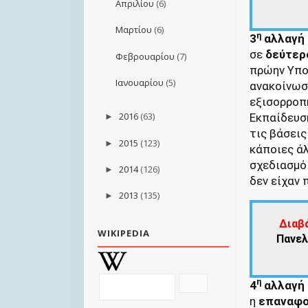
Απριλίου
(6)
Μαρτίου
(6)
η
3
αλλαγή
σε
δεύτερ
Φεβρουαρίου
(7)
πρώην Υπο
Ιανουαρίου
(5)
ανακοίνωσ
εξισορροπ
2016
(63)
Εκπαίδευσ
►
τις βάσεις
2015
(123)
►
κάποιες άλ
σχεδιασμό
2014
(126)
►
δεν είχαν 
2013
(135)
►
Διαβ
WIKIPEDIA
Πανελ
η
4
αλλαγή
η
επαναφ