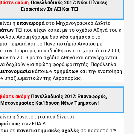
βάστε ακόμη
:
Πανελλαδικές 2017: Νέοι Πίνακες
Εισακτέων Σε ΑΕΙ Και ΤΕΙ
είναι η
επαναφορά
στο Μηχανογραφικό Δελτίο
μάτων
ΤΕΙ που είχαν κοπεί με το σχέδιο Αθηνά του κ.
ουλου. Ακόμη έχουμε δύο
νέα
τμήματα
στο
ιο Πειραιά και το Πανεπιστήμιο Αιγαίου με
ο τον Τουρισμό, που ιδρύθηκαν στα χαρτιά το 2009,
καν το 2013 με το σχέδιο Αθηνά και επανέρχονται
 να δεχθούν για πρώτη φορά φοιτητές. Παράλληλα
μετονομασία
κάποιων
τμημάτων
και την ενοποίηση
ν υπαξιωματικών της Αεροπορίας.
βάστε ακόμη
:
Πανελλαδικές 2017: Επαναφορές,
Μετονομασίες Και Ίδρυση Νέων Τμημάτων!
είναι η δυνατότητα που δίνεται
φοίτους
των ΕΠΑ.Λ.
νται
σε
πανεπιστημιακές
σχολές
σε ποσοστό 1%