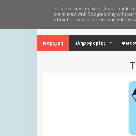
Skip to content
Αρχική
This site uses cookies from Google to 
Επικοινωνία
are shared with Google along with per
statistics, and to detect and address 
Αρχική
Πληροφορίες
Φωτογ
Τ