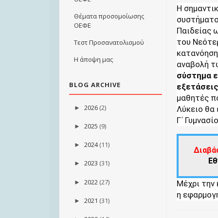
Η σημαντικ
Θέματα προσομοίωσης
συστήματο
ΟΕΦΕ
Παιδείας 
του Νεότε
Τεστ Προσανατολισμού
κατανόηση
Η άποψη μας
αναβολή τ
σύστημα ε
BLOG ARCHIVE
εξετάσεις
μαθητές πο
2026
(2)
►
Λύκειο θα
Γ΄ Γυμνασίο
2025
(9)
►
2024
(11)
►
Διαβά
Εθ
2023
(31)
►
2022
(27)
►
Μέχρι την
η εφαρμογή
2021
(31)
►