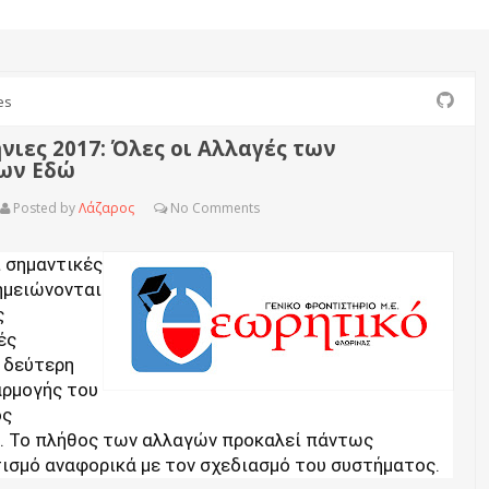
es
ιες 2017: Όλες οι Αλλαγές των
ων Εδώ
Posted by
Λάζαρος
No
Comments
ι σημαντικές
ημειώνονται
ς
ές
 δεύτερη
αρμογής του
ος
. Το πλήθος των αλλαγών προκαλεί πάντως
ισμό αναφορικά με τον σχεδιασμό του συστήματος.