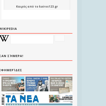
Καιρός
από το
kairos123.gr
WIKIPEDIA
ΣΑΝ ΣΉΜΕΡΑ!
ΕΦΗΜΕΡΊΔΕΣ