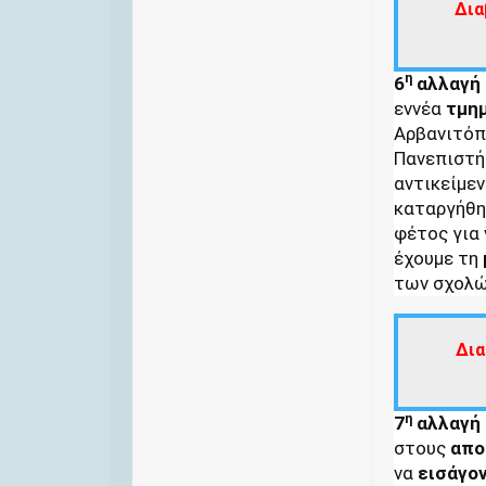
Δια
η
6
αλλαγή
εννέα
τμη
Αρβανιτόπ
Πανεπιστήμ
αντικείμεν
καταργήθη
φέτος για
έχουμε τη
των σχολώ
Δια
η
7
αλλαγή
στους
απο
να
εισάγο