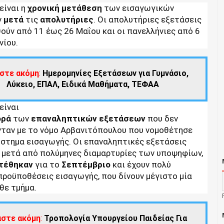
είναι η
χρονική μετάθεση
των εισαγωγικών
ν
μετά
τις
απολυτήριες
. Οι απολυτήριες εξετάσεις
ούν από 11 έως 26 Μαΐου και οι πανελλήνιες από 6
νίου.
στε ακόμη
:
Ημερομηνίες Εξετάσεων για Γυμνάσιο,
Λύκειο, ΕΠΑΛ, Ειδικά Μαθήματα, ΤΕΦΑΑ
είναι
ορά
των
επαναληπτικών
εξετάσεων
που δεν
ταν με το νόμο Αρβανιτόπουλου που νομοθέτησε
ύστημα εισαγωγής. Οι επαναληπτικές εξετάσεις
 μετά από πολύμηνες διαμαρτυρίες των υποψηφίων,
τέθηκαν
για το
Σεπτέμβριο
και έχουν πολύ
προϋποθέσεις εισαγωγής, που δίνουν μέγιστο μία
θε τμήμα.
άστε ακόμη
:
Τροπολογία Υπουργείου Παιδείας Για