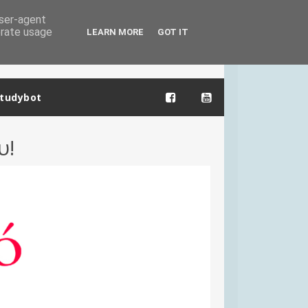
user-agent
erate usage
LEARN MORE
GOT IT
tudybot
υ!