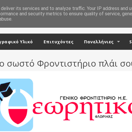
deliver its services and to analyze traffic. Your IP address and 
formance and security metrics to ensure quality of service, gen
abuse.
ραφικό Υλικό
Επιτυχόντες
Πανελλήνιες
S
ο σωστό Φροντιστήριο πλάι σο