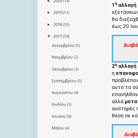
2020
(14)
►
η
1
αλλαγή
εξετάσεω
2019
(51)
►
θα διεξαχθ
2018
(55)
►
έως 20 Ιου
2017
(58)
▼
Διαβά
Δεκεμβρίου
(5)
Νοεμβρίου
(2)
η
2
αλλαγή
Οκτωβρίου
(3)
η
επαναφ
προβλέπον
Σεπτεμβρίου
(5)
αυτό το σ
Αυγούστου
(4)
επανήλθαν
αλλά
μετα
Ιουλίου
(3)
αυστηρές 
θέση σε κά
Ιουνίου
(8)
Μαΐου
(4)
Διαβ