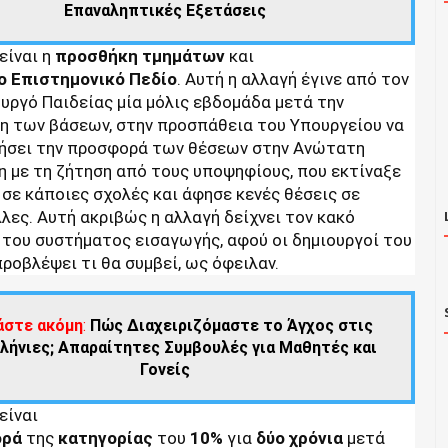
Επαναληπτικές Εξετάσεις
είναι η
προσθήκη
τμημάτων
και
ο
Επιστημονικό
Πεδίο
. Αυτή η αλλαγή έγινε από τον
υργό Παιδείας μία μόλις εβδομάδα μετά την
η των βάσεων, στην προσπάθεια του Υπουργείου να
ήσει την προσφορά των θέσεων στην Ανώτατη
η με τη ζήτηση από τους υποψηφίους, που εκτίναξε
 σε κάποιες σχολές και άφησε κενές θέσεις σε
λες. Αυτή ακριβώς η αλλαγή δείχνει τον κακό
 του συστήματος εισαγωγής, αφού οι δημιουργοί του
προβλέψει τι θα συμβεί, ως όφειλαν.
άστε ακόμη
:
Πώς Διαχειριζόμαστε το Άγχος στις
λήνιες; Απαραίτητες Συμβουλές για Μαθητές και
Γονείς
είναι
ορά
της
κατηγορίας
του
10%
για
δύο
χρόνια
μετά