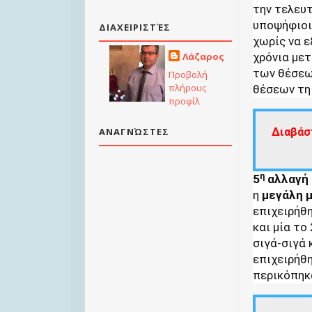
την τελευτ
υποψήφιοι
ΔΙΑΧΕΙΡΙΣΤΈΣ
χωρίς να ε
χρόνια μετ
Λάζαρος
των θέσεω
Προβολή
πλήρους
θέσεων τη 
προφίλ
Διαβάσ
ΑΝΑΓΝΏΣΤΕΣ
η
5
αλλαγή
η
μεγάλη
επιχειρήθη
και μία το
σιγά-σιγά 
επιχειρήθη
περικόπηκ