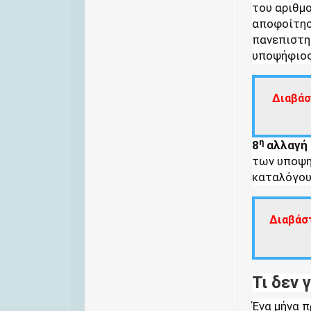
του αριθμ
αποφοίτησ
πανεπιστημ
υποψήφιος
Διαβάσ
η
8
αλλαγή
των υποψη
καταλόγου
Διαβάσ
Τι δεν
Ένα μήνα 