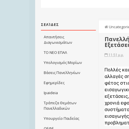
ΣΕΛΊΔΕΣ
Uncategori
Απαντήσεις
Πανελλήν
Διαγωνισμάτων
Εξετάσε
ΤΟ ΝΕΟ ΕΠΑΛ
11:51 μ.μ.
Υπολογισμός Μορίων
Πολλές κα
Βάσεις Πανελληνίων
αλλαγές σ
φέτος στι
Εφημερίδες
εισαγωγικ
Ιpaideia
εξετάσεις,
χρονιά εφ
Τράπεζα Θεμάτων
Πανελλαδικών
συστήματ
εισαγωγής
Υπουργείο Παιδείας
προβληματ
ΟΕΦΕ